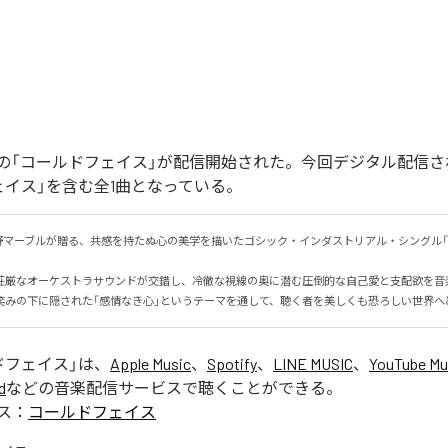
の「コールドフェイス」が配信開始された。今回デジタル配信さ
ェイス」を含む全1曲となっている。
野マーブルが贈る、共感を持たぬ心の美学を描いたゴシック・インダストリアル・シングル「
荘厳なオーケストラサウンドが交錯し、冷徹な視線の奥に潜む圧倒的な自己愛と支配欲を音楽で
笑みの下に隠された「感情なき心」というテーマを通して、聴く者を美しくも恐ろしい世界へ
ドフェイス
」は、
Apple Music
、
Spotify
、
LINE MUSIC
、
YouTube Mu
d
などの音楽配信サービスで聴くことができる。
ス：
コールドフェイス