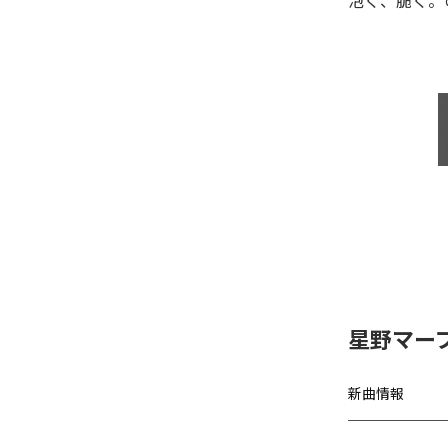
泡く、脆く。
星野マー
新曲情報