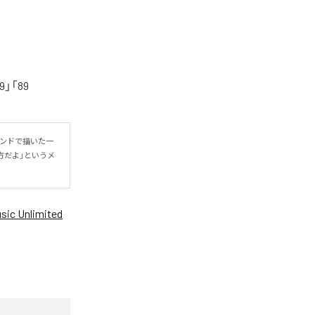
「89
ウンドで描いた一
方だよ」というメ
ic Unlimited