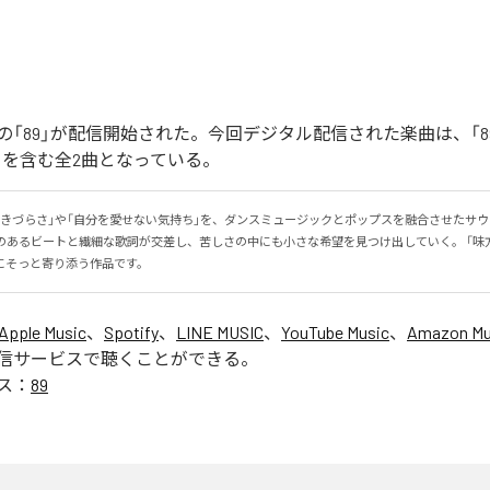
「89」が配信開始された。今回デジタル配信された楽曲は、「89」
ntal)」を含む全2曲となっている。
生きづらさ」や「自分を愛せない気持ち」を、ダンスミュージックとポップスを融合させたサ
感のあるビートと繊細な歌詞が交差し、苦しさの中にも小さな希望を見つけ出していく。 「味
にそっと寄り添う作品です。
Apple Music
、
Spotify
、
LINE MUSIC
、
YouTube Music
、
Amazon Mus
信サービスで聴くことができる。
ス：
89