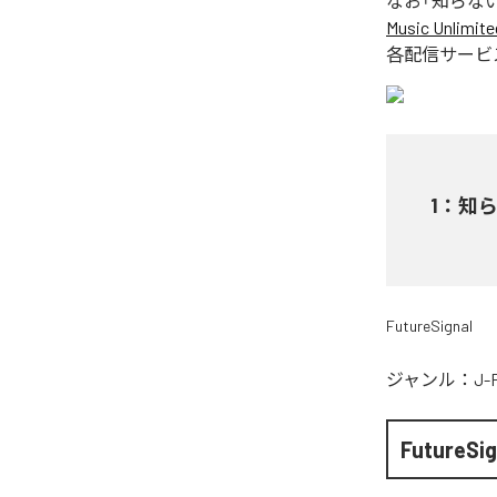
なお「
知らな
Music Unlimite
各配信サービ
1
：
知
FutureSignal
ジャンル：
J-
FutureSig