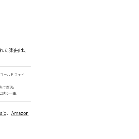
れた楽曲は、
コールド フェイ
表現。

と誘う一曲。
sic
、
Amazon