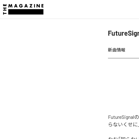
Future
新曲情報
FutureS
らないくせに