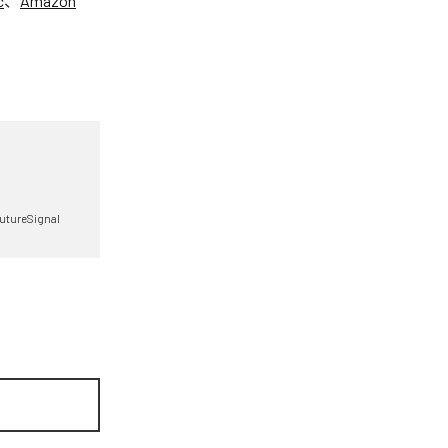
c
、
Amazon
utureSignal