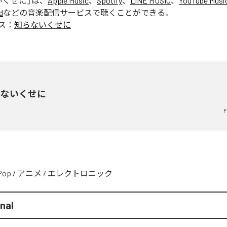
いくせに
」は、
Apple Music
、
Spotify
、
LINE MUSIC
、
YouTube Musi
d
などの音楽配信サービスで聴くことができる。
ス：
知らないくせに
らないくせに
F
Pop
/
アニメ
/
エレクトロニック
nal