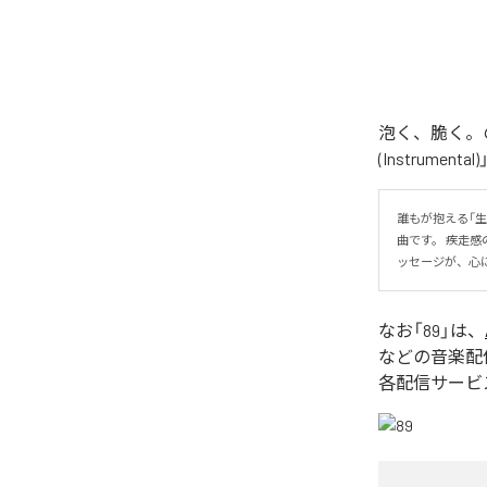
泡く、脆く。の
(Instrume
誰もが抱える「
曲です。 疾走
ッセージが、心
なお「
89
」は、
などの音楽配
各配信サービ