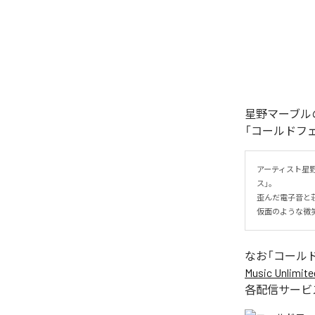
星野マーブル
「コールドフ
アーティスト星
ス」。

歪んだ電子音と
仮面のような微
なお「
コール
Music Unlimite
各配信サービ