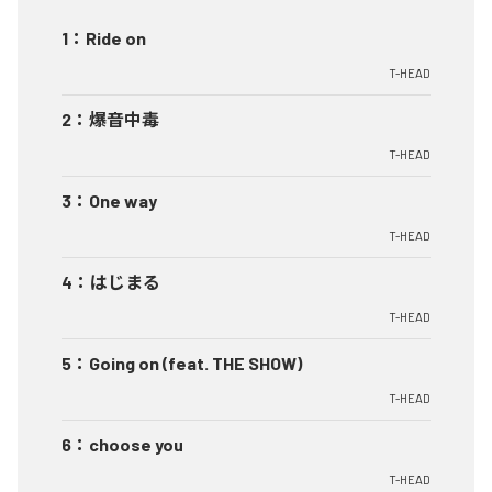
1
：
Ride on
T-HEAD
2
：
爆音中毒
T-HEAD
3
：
One way
T-HEAD
4
：
はじまる
T-HEAD
5
：
Going on (feat. THE SHOW)
T-HEAD
6
：
choose you
T-HEAD