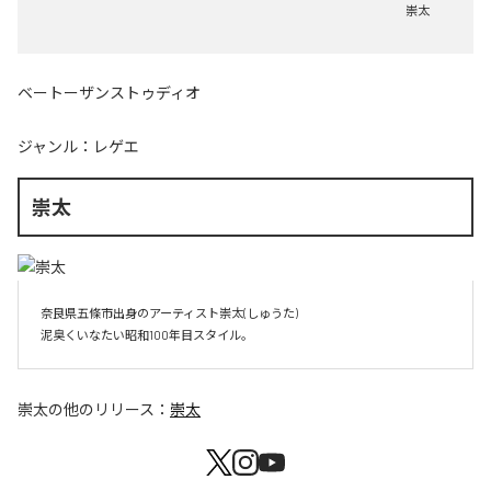
崇太
ベートーザンストゥディオ
ジャンル：
レゲエ
崇太
奈良県五條市出身のアーティスト崇太(しゅうた)

崇太
の他のリリース：
崇太