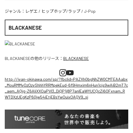
ジャンル：
レゲエ
/
ヒップホップ/ラップ
/
J-Pop
BLACKANESE
BLACKANESE
の他のリリース：
BLACKANESE
http://ivan-okinawa.com/sp/?fbclid=PAZXh0bgNhZW0CMTEAAabx
_MouRMMvOzOzvShhhYRRMpekEud-6f9Hmxim6nHun1cjs9wAiB2mT7c
_aem_AQjg-Z6AIiXXOaPVl3_DiQP1j8P7anlEaWYUCQcZi6OFxnam_R
WTDXzUEgKzP60jw54iEtjEBsYwOuixOAQV9_sj