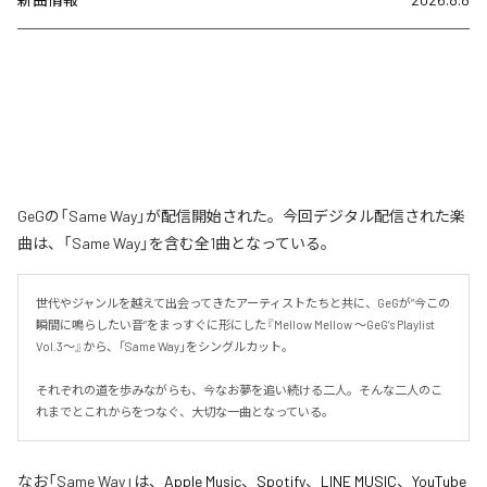
GeGの「Same Way」が配信開始された。今回デジタル配信された楽
曲は、「Same Way」を含む全1曲となっている。
世代やジャンルを越えて出会ってきたアーティストたちと共に、GeGが“今この
瞬間に鳴らしたい音”をまっすぐに形にした『Mellow Mellow ～GeG’s Playlist 
Vol.3～』から、「Same Way」をシングルカット。

それぞれの道を歩みながらも、今なお夢を追い続ける二人。そんな二人のこ
れまでとこれからをつなぐ、大切な一曲となっている。
なお「
Same Way
」は、
Apple Music
、
Spotify
、
LINE MUSIC
、
YouTube