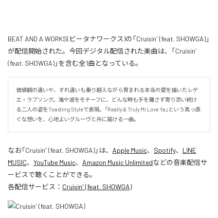
BEAT AND A WORKS(ビータナワークス)の「Cruisin' (feat. SHOWGA)」
が配信開始された。今回デジタル配信された楽曲は、「Cruisin'
(feat. SHOWGA)」を含む全1曲となっている。
価値観の違いや、すれ違いも乗り越えながら育まれる本当の愛を描いたレゲ
エ・ラブソング。海や波をモチーフに、どんな時も手を離さず寄り添い続け
る二人の姿をToasting Styleで表現。「Really & Truly Mi Love Ya」という真っ直
ぐな想いを、心地よいグルーヴと共に届ける一曲。
なお「
Cruisin' (feat. SHOWGA)
」は、
Apple Music
、
Spotify
、
LINE
MUSIC
、
YouTube Music
、
Amazon Music Unlimited
などの音楽配信サ
ービスで聴くことができる。
各配信サービス：
Cruisin' (feat. SHOWGA)