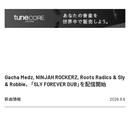
Gacha Medz, NINJAH ROCKERZ, Roots Radics & Sly
& Robbie、「SLY FOREVER DUB」を配信開始
新曲情報
2026.8.6