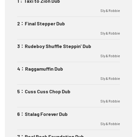
1
：
Taxi to Zion Dub
Sly & Robbie
2
：
Final Stepper Dub
Sly & Robbie
3
：
Rudeboy Shuffle Steppin' Dub
Sly & Robbie
4
：
Raggamuffin Dub
Sly & Robbie
5
：
Cuss Cuss Chop Dub
Sly & Robbie
6
：
Stalag Forever Dub
Sly & Robbie
7
：
Real Rock Foundation Dub