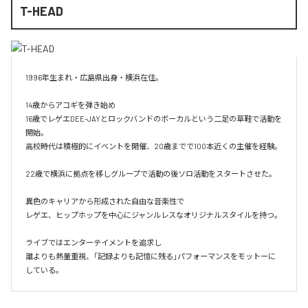
T-HEAD
1996年生まれ・広島県出身・横浜在住。

14歳からアコギを弾き始め

16歳でレゲエDEE-JAYとロックバンドのボーカルという二足の草鞋で活動を
開始。

高校時代は積極的にイベントを開催、20歳までで100本近くの主催を経験。

22歳で横浜に拠点を移しグループで活動の後ソロ活動をスタートさせた。

異色のキャリアから形成された自由な音楽性で

レゲエ、ヒップホップを中心にジャンルレスなオリジナルスタイルを持つ。

ライブではエンターテイメントを追求し

誰よりも熱量重視、「記録よりも記憶に残る」パフォーマンスをモットーに
している。