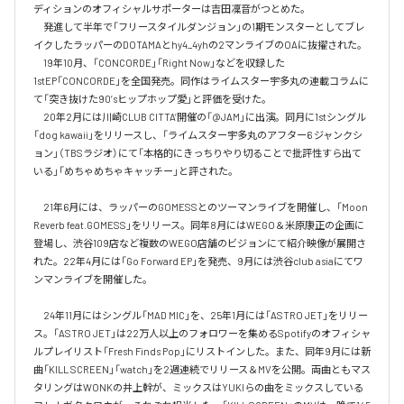
ディションのオフィシャルサポーターは吉田凜音がつとめた。

　発進して半年で「フリースタイルダンジョン」の1期モンスターとしてブレ
イクしたラッパーのDOTAMAとhy4_4yhの2マンライブのOAに抜擢された。

　19年10月、「CONCORDE」「Right Now」などを収録した
1stEP「CONCORDE」を全国発売。同作はライムスター宇多丸の連載コラムに
て「突き抜けた90’sヒップホップ愛」と評価を受けた。

　20年2月には川崎CLUB CITTA’開催の「@JAM」に出演。同月に1stシングル
「dog kawaii」をリリースし、「ライムスター宇多丸のアフター6 ジャンクシ
ョン」（TBSラジオ）にて「本格的にきっちりやり切ることで批評性すら出て
いる」「めちゃめちゃキャッチー」と評された。

　21年6月には、ラッパーのGOMESSとのツーマンライブを開催し、「Moon 
Reverb feat.GOMESS」をリリース。同年8月にはWEGO＆米原康正の企画に
登場し、渋谷109店など複数のWEGO店舗のビジョンにて紹介映像が展開さ
れた。22年4月には「Go Forward EP」を発売、9月には渋谷club asiaにてワ
ンマンライブを開催した。

　24年11月にはシングル「MAD MIC」を、25年1月には「ASTRO JET」をリリー
ス。「ASTRO JET」は22万人以上のフォロワーを集めるSpotifyのオフィシャ
ルプレイリスト「Fresh Finds Pop」にリストインした。また、同年9月には新
曲「KILL SCREEN」「watch」を2週連続でリリース＆MVを公開。両曲ともマス
タリングはWONKの井上幹が、ミックスはYUKIらの曲をミックスしている