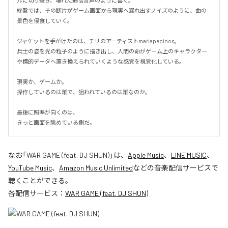
ルに切り裂き、壊れた通信音声のように響く。

終盤では、その断片がゲーム画面から現実へ漏れ出すノイズのように、曲の
景色を侵食していく。

ジャケットを手がけたのは、チリのアーティストmariapepinos。

兵士の姿を光の粒子のように描き出し、人間の命がゲーム上のキャラクター
や標的データへ置き換えられていくような感覚を視覚化している。

現実か、ゲームか。

操作しているのは誰で、狙われているのは誰なのか。

最後に照準が向くのは、

きっと画面を眺めている側だ。
なお「
WAR GAME (feat. DJ SHUN)
」は、
Apple Music
、
LINE MUSIC
、
YouTube Music
、
Amazon Music Unlimited
などの音楽配信サービスで
聴くことができる。
各配信サービス：
WAR GAME (feat. DJ SHUN)