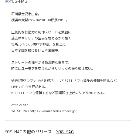
石川県金沢市出身。

横浜の大型crew BAYHOOD所属のMC。

圧倒的な行動力と制作スピードを武器に

過去のキャリアの空白を埋めるかの如く

場所, ジャンル問わず神奈川を拠点に

日本全国を股に掛け日々奮闘中。

ストリートの描写から政治的な事まで.

時にはユーモアを交えながらリリックの振り幅は広い。

過去3度ワンマンLIVEを成功、LIVE BATTLEでも幾多の優勝を誇るなど、
LIVE力にも定評がある。

MC BATTLEでも優勝するなど現場叩き上げのリアルMCである。

official site

YATATERAS https://kamikaze013.stores.jp/
YOS-MAG
の他のリリース：
YOS-MAG