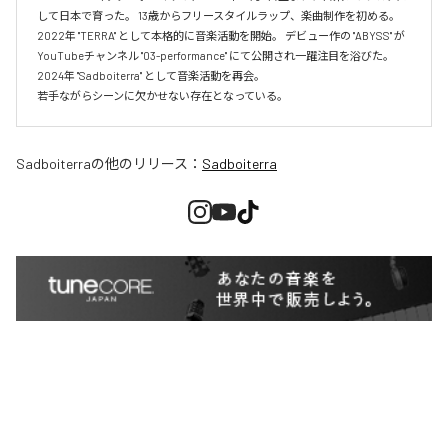
して日本で育った。 13歳からフリースタイルラップ、楽曲制作を初める。 
2022年 "TERRA" として本格的に音楽活動を開始。 デビュー作の "ABYSS" が
YouTubeチャンネル "03-performance" にて公開され一躍注目を浴びた。 
2024年 "Sadboiterra" として音楽活動を再会。

若手ながらシーンに欠かせない存在となっている。
Sadboiterra
の他のリリース：
Sadboiterra