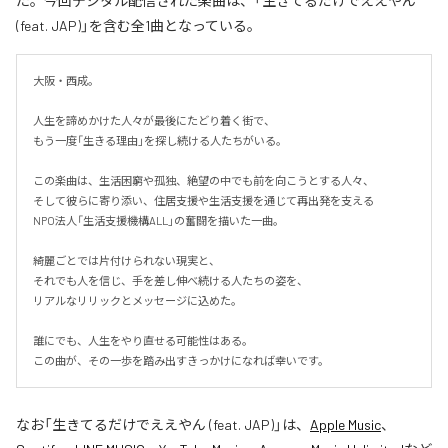
た。今回デジタル配信された楽曲は、「生きてるだけでええやん
(feat. JAP)」を含む全1曲となっている。
大阪・西成。

人生を諦めかけた人々が最後にたどり着く街で、

もう一度「生きる理由」を探し続ける人たちがいる。

この楽曲は、生活困窮や孤独、絶望の中でも前を向こうとする人々、

そして彼らに寄り添い、住居支援や生活支援を通じて再出発を支える

NPO法人「生活支援機構ALL」の奮闘を描いた一曲。

綺麗ごとでは片付けられない現実と、

それでも人を信じ、手を差し伸べ続ける人たちの姿を、

リアルなリリックとメッセージに込めた。

誰にでも、人生をやり直せる可能性はある。

この曲が、その一歩を踏み出すきっかけになれば幸いです。
なお「
生きてるだけでええやん (feat. JAP)
」は、
Apple Music
、