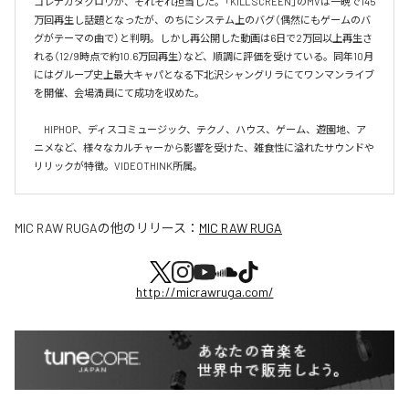
コレナガタクロウが、それぞれ担当した。「KILL SCREEN」のMVは一晩で145
万回再生し話題となったが、のちにシステム上のバグ（偶然にもゲームのバ
グがテーマの曲で）と判明。しかし再公開した動画は6日で2万回以上再生さ
れる（12/9時点で約10.6万回再生）など、順調に評価を受けている。同年10月
にはグループ史上最大キャパとなる下北沢シャングリラにてワンマンライブ
を開催、会場満員にて成功を収めた。

　HIPHOP、ディスコミュージック、テクノ、ハウス、ゲーム、遊園地、ア
ニメなど、様々なカルチャーから影響を受けた、雑食性に溢れたサウンドや
リリックが特徴。VIDEOTHINK所属。
MIC RAW RUGA
の他のリリース：
MIC RAW RUGA
http://micrawruga.com/