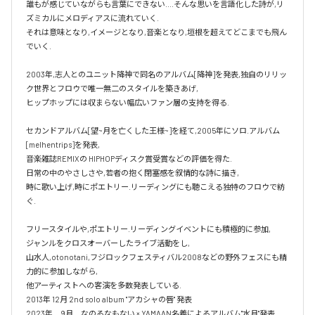
誰もが感じていながらも言葉にできない....そんな思いを言語化した詩が,リ
ズミカルにメロディアスに流れていく.

それは意味となり,イメージとなり,音楽となり,垣根を超えてどこまでも飛ん
でいく.

2003年,志人とのユニット降神で同名のアルバム[降神]を発表,独自のリリッ
ク世界とフロウで唯一無二のスタイルを築きあげ,

ヒップホップには収まらない幅広いファン層の支持を得る.

セカンドアルバム[望~月を亡くした王様~]を経て,2005年にソロ.アルバム 
[melhentrips]を発表,

音楽雑誌REMIXの HIPHOPディスク賞受賞などの評価を得た.

日常の中のやさしさや,若者の抱く閉塞感を叙情的な詩に描き,

時に歌い上げ,時にポエトリー.リーディングにも聴こえる独特のフロウで紡
ぐ.

フリースタイルや,ポエトリー.リーディングイベントにも積極的に参加,

ジャンルをクロスオーバーしたライブ活動をし,

山水人,otonotani,フジロックフェスティバル2008などの野外フェスにも精
力的に参加しながら,

他アーティストへの客演を多数発表している.

2013年 12月 2nd solo album "アカシャの唇" 発表

2023年　9月　なのるなもない × YAMAAN名義によるアルバム"水月"発表