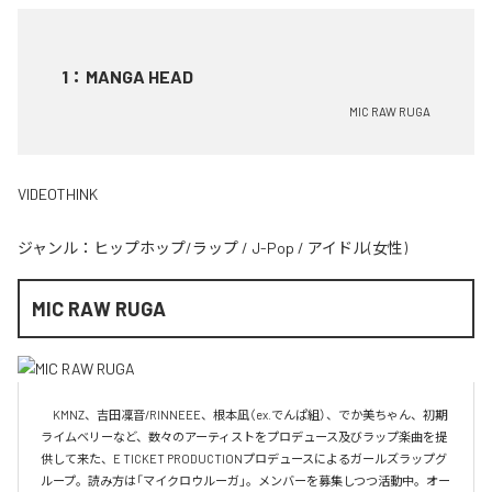
1
：
MANGA HEAD
MIC RAW RUGA
VIDEOTHINK
ジャンル：
ヒップホップ/ラップ
/
J-Pop
/
アイドル(女性)
MIC RAW RUGA
　KMNZ、吉田凜音/RINNEEE、根本凪（ex.でんぱ組）、でか美ちゃん、初期
ライムベリーなど、数々のアーティストをプロデュース及びラップ楽曲を提
供して来た、E TICKET PRODUCTIONプロデュースによるガールズラップグ
ループ。読み方は「マイクロウルーガ」。メンバーを募集しつつ活動中。オー