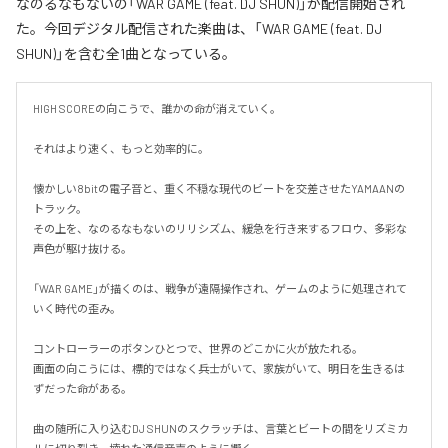
なのるなもないの「WAR GAME (feat. DJ SHUN)」が配信開始され
た。今回デジタル配信された楽曲は、「WAR GAME (feat. DJ
SHUN)」を含む全1曲となっている。
HIGH SCOREの向こうで、誰かの命が消えていく。

それはより速く、もっと効率的に。

懐かしい8bitの電子音と、重く不穏な現代のビートを交差させたYAMAANの
トラック。

その上を、なのるなもないのリリシズム、緩急を行き来するフロウ、多彩な
声色が駆け抜ける。

「WAR GAME」が描くのは、戦争が遠隔操作され、ゲームのように処理されて
いく時代の歪み。

コントローラーのボタンひとつで、世界のどこかに火が放たれる。

画面の向こうには、標的ではなく兵士がいて、家族がいて、明日を生きるは
ずだった命がある。

曲の随所に入り込むDJ SHUNのスクラッチは、言葉とビートの間をリズミカ