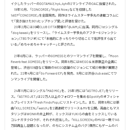
イクしたラッパーのDOTAMAとhy4_4yhの2マンライブのOAに抜擢された。

　19年10月、「CONCORDE」「Right Now」などを収録した
1stEP「CONCORDE」を全国発売。同作はライムスター宇多丸の連載コラムに
て「突き抜けた90’sヒップホップ愛」と評価を受けた。

　20年2月には川崎CLUB CITTA’開催の「@JAM」に出演。同月に1stシングル
「dog kawaii」をリリースし、「ライムスター宇多丸のアフター6 ジャンクシ
ョン」（TBSラジオ）にて「本格的にきっちりやり切ることで批評性すら出て
いる」「めちゃめちゃキャッチー」と評された。

　21年6月には、ラッパーのGOMESSとのツーマンライブを開催し、「Moon 
Reverb feat.GOMESS」をリリース。同年8月にはWEGO＆米原康正の企画に
登場し、渋谷109店など複数のWEGO店舗のビジョンにて紹介映像が展開さ
れた。22年4月には「Go Forward EP」を発売、9月には渋谷club asiaにてワ
ンマンライブを開催した。

　24年11月にはシングル「MAD MIC」を、25年1月には「ASTRO JET」をリリー
ス。「ASTRO JET」は22万人以上のフォロワーを集めるSpotifyのオフィシャ
ルプレイリスト「Fresh Finds Pop」にリストインした。また、同年9月には新
曲「KILL SCREEN」「watch」を2週連続でリリース＆MVを公開。両曲ともマス
タリングはWONKの井上幹が、ミックスはYUKIらの曲をミックスしている
コレナガタクロウが、それぞれ担当した。「KILL SCREEN」のMVは一晩で145
万回再生し話題となったが、のちにシステム上のバグ（偶然にもゲームのバ