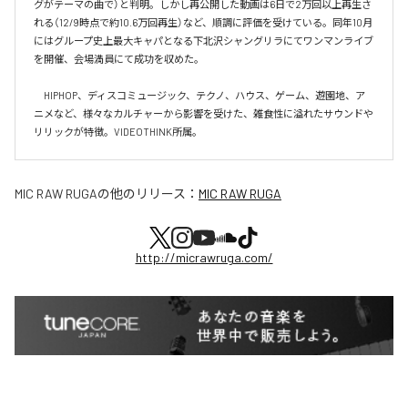
グがテーマの曲で）と判明。しかし再公開した動画は6日で2万回以上再生さ
れる（12/9時点で約10.6万回再生）など、順調に評価を受けている。同年10月
にはグループ史上最大キャパとなる下北沢シャングリラにてワンマンライブ
を開催、会場満員にて成功を収めた。

　HIPHOP、ディスコミュージック、テクノ、ハウス、ゲーム、遊園地、ア
ニメなど、様々なカルチャーから影響を受けた、雑食性に溢れたサウンドや
リリックが特徴。VIDEOTHINK所属。
MIC RAW RUGA
の他のリリース：
MIC RAW RUGA
http://micrawruga.com/