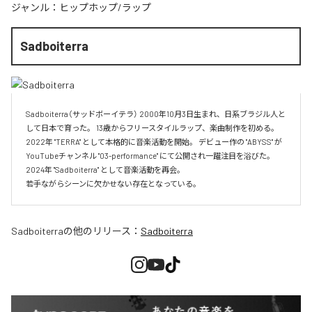
ジャンル：
ヒップホップ/ラップ
Sadboiterra
Sadboiterra（サッドボーイテラ） 2000年10月3日生まれ、日系ブラジル人と
して日本で育った。 13歳からフリースタイルラップ、楽曲制作を初める。 
2022年 "TERRA" として本格的に音楽活動を開始。 デビュー作の "ABYSS" が
YouTubeチャンネル "03-performance" にて公開され一躍注目を浴びた。 
2024年 "Sadboiterra" として音楽活動を再会。

若手ながらシーンに欠かせない存在となっている。
Sadboiterra
の他のリリース：
Sadboiterra