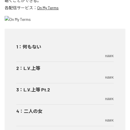
聴くことができる。
各配信サービス：
On My Terms
1
：
何もない
HAWK
2
：
L.V.上等
HAWK
3
：
L.V.上等 Pt.2
HAWK
4
：
二人の女
HAWK