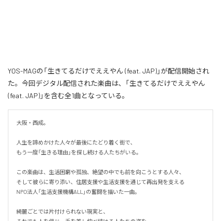
YOS-MAGの「生きてるだけでええやん (feat. JAP)」が配信開始され
た。今回デジタル配信された楽曲は、「生きてるだけでええやん
(feat. JAP)」を含む全1曲となっている。
大阪・西成。

人生を諦めかけた人々が最後にたどり着く街で、

もう一度「生きる理由」を探し続ける人たちがいる。

この楽曲は、生活困窮や孤独、絶望の中でも前を向こうとする人々、

そして彼らに寄り添い、住居支援や生活支援を通じて再出発を支える

NPO法人「生活支援機構ALL」の奮闘を描いた一曲。

綺麗ごとでは片付けられない現実と、
