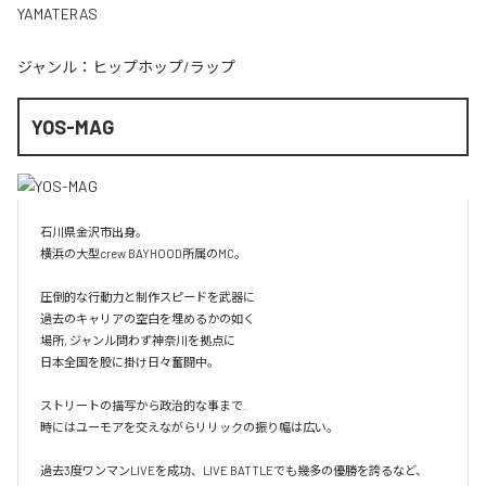
YAMATERAS
ジャンル：
ヒップホップ/ラップ
YOS-MAG
石川県金沢市出身。

横浜の大型crew BAYHOOD所属のMC。

圧倒的な行動力と制作スピードを武器に

過去のキャリアの空白を埋めるかの如く

場所, ジャンル問わず神奈川を拠点に

日本全国を股に掛け日々奮闘中。

ストリートの描写から政治的な事まで.

時にはユーモアを交えながらリリックの振り幅は広い。

過去3度ワンマンLIVEを成功、LIVE BATTLEでも幾多の優勝を誇るなど、