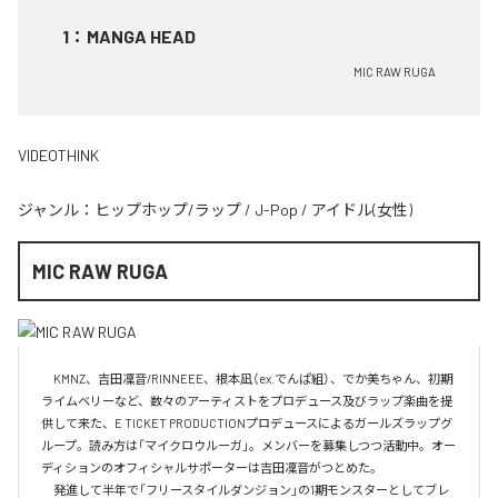
1
：
MANGA HEAD
MIC RAW RUGA
VIDEOTHINK
ジャンル：
ヒップホップ/ラップ
/
J-Pop
/
アイドル(女性)
MIC RAW RUGA
　KMNZ、吉田凜音/RINNEEE、根本凪（ex.でんぱ組）、でか美ちゃん、初期
ライムベリーなど、数々のアーティストをプロデュース及びラップ楽曲を提
供して来た、E TICKET PRODUCTIONプロデュースによるガールズラップグ
ループ。読み方は「マイクロウルーガ」。メンバーを募集しつつ活動中。オー
ディションのオフィシャルサポーターは吉田凜音がつとめた。

　発進して半年で「フリースタイルダンジョン」の1期モンスターとしてブレ