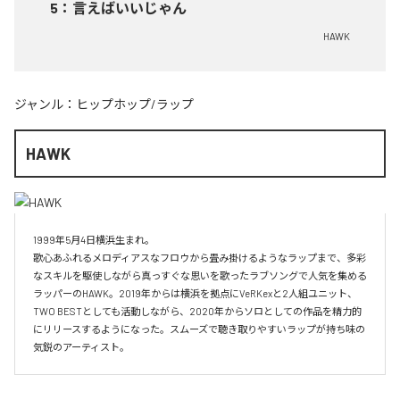
5
：
言えばいいじゃん
HAWK
ジャンル：
ヒップホップ/ラップ
HAWK
1999年5月4日横浜生まれ。

歌心あふれるメロディアスなフロウから畳み掛けるようなラップまで、多彩
なスキルを駆使しながら真っすぐな思いを歌ったラブソングで人気を集める
ラッパーのHAWK。2019年からは横浜を拠点にVeRKexと2人組ユニット、
TWO BESTとしても活動しながら、2020年からソロとしての作品を精力的
にリリースするようになった。スムーズで聴き取りやすいラップが持ち味の
気鋭のアーティスト。