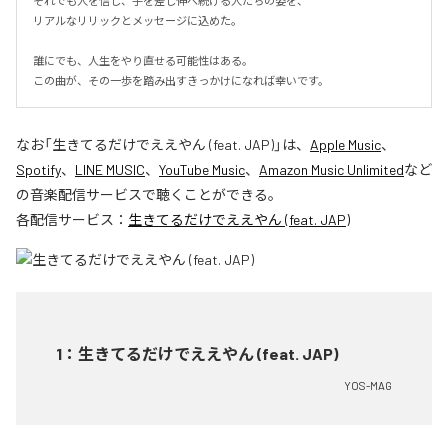
それでも人を信じ、手を差し伸べ続ける人たちの姿を、

リアルなリリックとメッセージに込めた。

誰にでも、人生をやり直せる可能性はある。

この曲が、その一歩を踏み出すきっかけになれば幸いです。
なお「
生きてるだけでええやん (feat. JAP)
」は、
Apple Music
、
Spotify
、
LINE MUSIC
、
YouTube Music
、
Amazon Music Unlimited
など
の音楽配信サービスで聴くことができる。
各配信サービス：
生きてるだけでええやん (feat. JAP)
1
：
生きてるだけでええやん (feat. JAP)
YOS-MAG