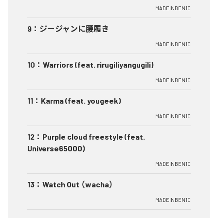
MADEINBEN10
9
：
ジージャンに腰履き
MADEINBEN10
10
：
Warriors (feat. rirugiliyangugili)
MADEINBEN10
11
：
Karma (feat. yougeek)
MADEINBEN10
12
：
Purple cloud freestyle (feat.
Universe65000)
MADEINBEN10
13
：
Watch Out （wacha）
MADEINBEN10