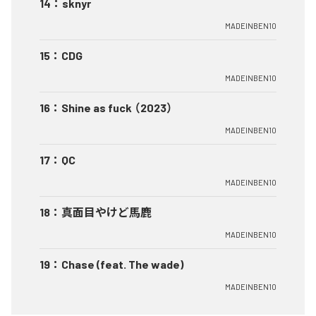
14
：
sknyr
MADEINBEN10
15
：
CDG
MADEINBEN10
16
：
Shine as fuck （2023）
MADEINBEN10
17
：
QC
MADEINBEN10
18
：
真面目やけど馬鹿
MADEINBEN10
19
：
Chase (feat. The wade)
MADEINBEN10