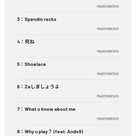
MADEINBEN10
3
：
Spendin racks
MADEINBEN10
4
：
死ね
MADEINBEN10
5
：
Shoelace
MADEINBEN10
6
：
Zaしましょうよ
MADEINBEN10
7
：
What u know about me
MADEINBEN10
8
：
Why u play？ (feat. Andx9)