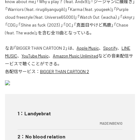
know about me」「Why u play？ (feat. Andx9)」「ジージャンに腰履き」
「Warriors (feat. rirugiliyangugili)」「Karma (feat. yougeek)」「Purple
cloud freestyle (feat. Universe65000)」「Watch Out （wacha）」「sknyr」
「CDG」「Shine as fuck （2023）」「QC」「真面目やけど馬鹿」「Chase
(feat. The wade)」を含む全19曲となっている。
なお「
BIGGER THAN CARTOON 2
」は、
Apple Music
、
Spotify
、
LINE
MUSIC
、
YouTube Music
、
Amazon Music Unlimited
などの音楽配信サ
ービスで聴くことができる。
各配信サービス：
BIGGER THAN CARTOON 2
1
：
Landyebrat
MADEINBEN10
2
：
No blood relation