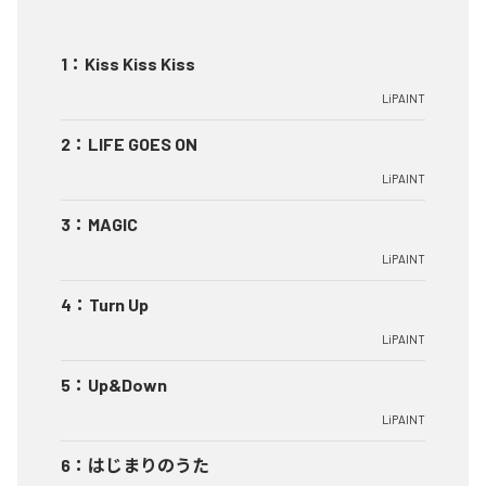
1
：
Kiss Kiss Kiss
LiPAINT
2
：
LIFE GOES ON
LiPAINT
3
：
MAGIC
LiPAINT
4
：
Turn Up
LiPAINT
5
：
Up&Down
LiPAINT
6
：
はじまりのうた