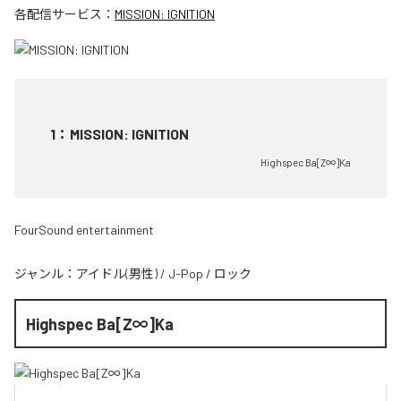
各配信サービス：
MISSION: IGNITION
1
：
MISSION: IGNITION
Highspec Ba[Z∞]Ka
FourSound entertainment
ジャンル：
アイドル(男性)
/
J-Pop
/
ロック
Highspec Ba[Z∞]Ka