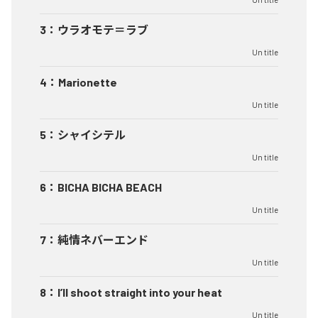
3
：
ウラオモテ＝ラブ
Un title
4
：
Marionette
Un title
5
：
シャイシテル
Un title
6
：
BICHA BICHA BEACH
Un title
7
：
純情ネバーエンド
Un title
8
：
I’ll shoot straight into your heat
Un title