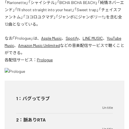
「Marionette」「シャイシテル」「BICHA BICHA BEACH」「純情ネバーエ
ンド」「I’ll shoot straight into your heat」「Sweet trap」「チェイスフ
ァントム」「ココロユクマデ」「ジャンボにジャンボリー!!」を含む全
12曲となっている。
なお「
Prologue
」は、
Apple Music
、
Spotify
、
LINE MUSIC
、
YouTube
Music
、
Amazon Music Unlimited
などの音楽配信サービスで聴くこと
ができる。
各配信サービス：
Prologue
1
：
バグってラブ
Un title
2
：
脈ありRTA
Un title