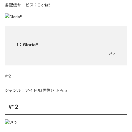
各配信サービス：
Gloria!!
1
：
Gloria!!
V*２
V*2
ジャンル：
アイドル(男性)
/
J-Pop
V*２