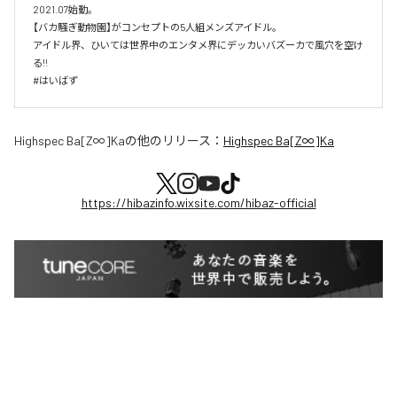
2021.07始動。

【バカ騒ぎ動物園】がコンセプトの5人組メンズアイドル。

アイドル界、ひいては世界中のエンタメ界にデッカいバズーカで風穴を空け
る!!

#はいばず
Highspec Ba[Z∞]Ka
の他のリリース：
Highspec Ba[Z∞]Ka
https://hibazinfo.wixsite.com/hibaz-official