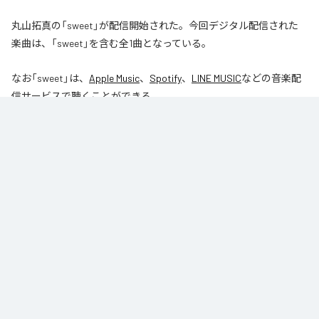
丸山拓真の「sweet」が配信開始された。今回デジタル配信された
楽曲は、「sweet」を含む全1曲となっている。
なお「
sweet
」は、
Apple Music
、
Spotify
、
LINE MUSIC
などの音楽配
信サービスで聴くことができる。
各配信サービス：
sweet
1
：
sweet
丸山拓真
ジャンル：
J-Pop
/
オルタナティブ
/
ヒップホップ/ラップ