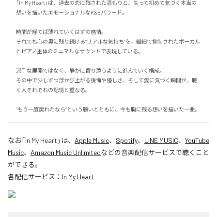
「In My Heart」は、過去の恋に残された温もりと、失って初めて気づく本当の
想いを描いたエモーショナルなR&Bバラード。

時間が経てば薄れていくはずの感情。

それでも心の奥に残り続ける“リアルな気持ち”を、繊細で抑制されたボーカル
とピアノ主体のミニマルなサウンドで表現している。

派手な展開ではなく、静かに寄り添うように進んでいく構成。

その中で少しずつ浮かび上がる後悔や優しさ、そして愛に気づく瞬間が、聴
く人それぞれの記憶と重なる。

“もう一度戻れたなら”という願いとともに、今も胸に残る想いを描いた一曲。
なお「
In My Heart
」は、
Apple Music
、
Spotify
、
LINE MUSIC
、
YouTube
Music
、
Amazon Music Unlimited
などの音楽配信サービスで聴くこと
ができる。
各配信サービス：
In My Heart