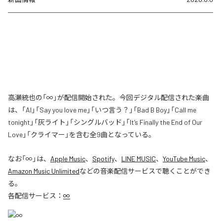
高瀬統也の「∞」が配信開始された。今回デジタル配信された楽曲
は、「AI」「Say you love me」「いつ言う？」「Bad B Boy」「Call me
tonight」「灰ライト」「シングルバッド」「It’s Finally the End of Our
Love」「クライマー」を含む全9曲となっている。
なお「
∞
」は、
Apple Music
、
Spotify
、
LINE MUSIC
、
YouTube Music
、
Amazon Music Unlimited
などの音楽配信サービスで聴くことができ
る。
各配信サービス：
∞