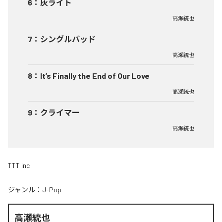
6
：
灰ライト
高瀬統也
7
：
シングルバッド
高瀬統也
8
：
It’s Finally the End of Our Love
高瀬統也
9
：
クライマー
高瀬統也
TTT inc
ジャンル：
J-Pop
高瀬統也