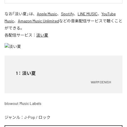
なお「
淡い夏
」は、
Apple Music
、
Spotify
、
LINE MUSIC
、
YouTube
Music
、
Amazon Music Unlimited
などの音楽配信サービスで聴くこと
ができる。
各配信サービス：
淡い夏
1
：
淡い夏
WARM DENISH
blowout Music Labels
ジャンル：
J-Pop
/
ロック