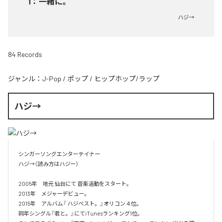
1
：
一緒に。
ハジ→
84 Records
ジャンル：
J-Pop
/
ポップ
/
ヒップホップ/ラップ
ハジ→
シンガーソングエンターテイナー

ハジ→（読み方はハジー）

2005年　地元 仙台にて 音楽活動をスタート。

2013年　メジャーデビュー。

2015年　アルバム『 ハジベスト。』オリコン４位。

同年シングル『君と。』にてiTunesランキング1位。
