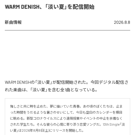
WARM DENISH、「淡い夏」を配信開始
新曲情報
2026.8.8
WARM DENISHの「淡い夏」が配信開始された。今回デジタル配信さ
れた楽曲は、「淡い夏」を含む全1曲となっている。
悔しさと共に時を止めた、夢に描いていた青春。あの頃のぼくたちは、止ま
った時間をうだるような暑さのせいにして、今日も空白のカレンダーを横目
に眺める。新型コロナウイルスにより遠隔授業やイベントの中止を余儀なく
された学生たち。そんな彼らの心境に寄り添う恋愛ソングだ。13th Single「淡
い夏」は2026年8月8日(土)にリリースを開始した。