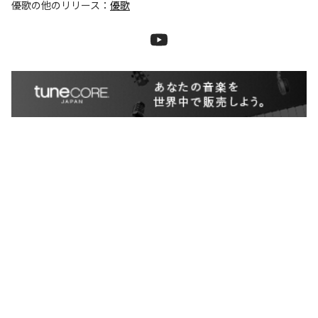
優歌
の他のリリース：
優歌