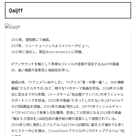
Qaijff
2012年、愛知県にて結成。

2017年、ソニーミュージックよりメジャーデビュー。

2021年に独立し、現在はcon anima Inc.に所属。

ピアノサウンドを軸として多様なジャンルの音楽が混在するQaijffの楽曲
は、高い強度の音楽性と独自性を持つ。

結成以来、TVアニメ「いぬやしき」、TVアニメ「真・中華一番！」、NHK情報
番組「さらさらサラダ」など、様々なTVのテーマ楽曲を担当。2016年から現
在に至るまでの10年間、Jリーグチーム「名古屋グランパス」のオフィシャル
サポートソングを担当。2023年の楽曲「たぎってしかたないわ」はTikTokで
100万回再生を突破。2024年の楽曲「誇れ」は、ZIP-FMオフィシャルチャー
ト「ZIP-HOT100」で見事１位を獲得。担当して10年目となる2025年の楽曲
「掴まえろ頂点を」は試合前の選手紹介時の音楽として使用されている。

2024年12月に発売したフルアルバム[YOKU]は国内に留まらず海外でも多く
のリスナーの心を掴み、iTunes Store ブラジルの”J-POPトップアルバム” 1位