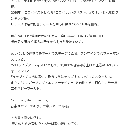
そしてコラボ曲 miwa『夜空。feat.ハジ→』でもiTunesランキング1位を獲
得。

2016年　コラボベストとなる『コラボ de ハジベスト。』ではLINE MUSICラ
ンキング1位。

リリース作品は配信チャートを中心に数々のタイトルを獲得。

現在YouTube登録者数は20万人、楽曲総再生回数は2億回に達し、

老若男女問わず幅広い世代から支持を受けている。 

back DJとの連携のみで一人でステージに立ち、ワンマイクでパフォーマン
スしきる、

“ソロライブアーティスト”として、10,000%現場叩き上げの圧巻のLIVEパフ
ォーマンスと

「ラップするように歌い、歌うようにラップする」ハジ→のスタイルは、

まさに「シンガーソング・エンターテイナー」を自称するに相応しい唯一無
二のハジ→ワールド。

No music , No human life。

音楽はパワーであり、エネルギーである。

そう真っ直ぐに信じ、
