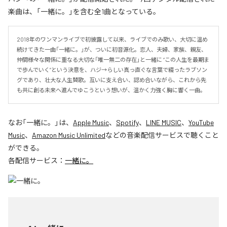
楽曲は、「一緒に。」を含む全1曲となっている。
2018年のワンマンライブで初披露して以来、ライブでのみ歌い、大切に温め
続けてきた一曲「一緒に。」が、ついに初音源化。恋人、夫婦、家族、親友、
仲間――様々な関係に重なる大切な「唯一無二の存在」と一緒に “この人生を最期ま
で歩んでいく”という決意を、ハジ→らしい真っ直ぐな言葉で綴ったラブソン
グであり、壮大な人生賛歌。互いに支え合い、認め合いながら、これから先
も共に創る未来へ進んでゆこうという想いが、温かく力強く胸に響く一曲。
なお「
一緒に。
」は、
Apple Music
、
Spotify
、
LINE MUSIC
、
YouTube
Music
、
Amazon Music Unlimited
などの音楽配信サービスで聴くこと
ができる。
各配信サービス：
一緒に。