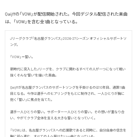
Qaijffの「VOW」が配信開始された。今回デジタル配信された楽曲
は、「VOW」を含む全1曲となっている。
Jリーグクラブ「名古屋グランパス」2026-27シーズン オフィシャルサポートソ
ング。

「VOW」＝誓い。

新時代に突入したJリーグを、クラブに関わるすべての人が一つになって戦い
抜く――そんな"誓い"を描いた楽曲。

Qaijffが名古屋グランパスのサポートソングを手掛けるのは10年目、通算11曲
目となる。今作は選手へのヒアリングをもとに制作され、一人ひとりが胸に
抱く「誓い」に焦点を当てた。

選手一人ひとりの誓い。サポーター一人ひとりの誓い。その想いが重なり合
い、やがてクラブ全体を支える大きな誓いとなっていく。

『VOW』は、名古屋グランパスへの応援歌であると同時に、自分自身の信念を
胸に前へ進む、すべての人へ届けたい一曲となっている。