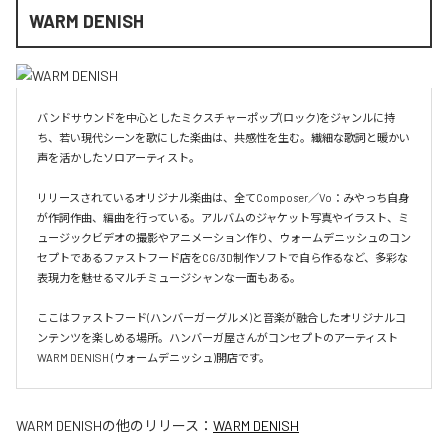
WARM DENISH
バンドサウンドを中心としたミクスチャーポップ(ロック)をジャンルに持
ち、若い現代シーンを歌にした楽曲は、共感性を生む。繊細な歌詞と暖かい
声を活かしたソロアーティスト。

リリースされているオリジナル楽曲は、全てComposer／Vo：みやっち自身
が作詞作曲、編曲を行っている。アルバムのジャケット写真やイラスト、ミ
ュージックビデオの撮影やアニメーション作り、ウォームデニッシュのコン
セプトであるファストフード店をCG/3D制作ソフトで自ら作るなど、多彩な
表現力を魅せるマルチミュージシャンな一面もある。

ここはファストフード(ハンバーガーグルメ)と音楽が融合したオリジナルコ
ンテンツを楽しめる場所。ハンバーガ屋さんがコンセプトのアーティスト
WARM DENISH (ウォームデニッシュ)開店です。
WARM DENISH
の他のリリース：
WARM DENISH