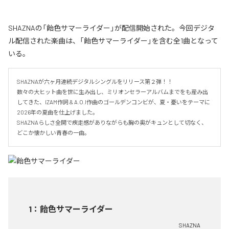
SHAZNAの「飴色サマーライダー」が配信開始された。今回デジタ
ル配信された楽曲は、「飴色サマーライダー」を含む全1曲となって
いる。
SHAZNAが六ヶ月連続デジタルシングルをリリース第２弾！！

数々の大ヒット曲を世に生み出し、ミリオンセラーアルバムまでをも産み出
してきた、IZAM作詞 & A.O.I作曲のゴールデンコンビが、夏・憂いをテーマに
2026年の夏曲を仕上げました。

SHAZNAらしさ全開で疾走感がありながらも胸の奥がキュンとして切なく、
どこか懐かしい青春の一曲。
1
：
飴色サマーライダー
SHAZNA