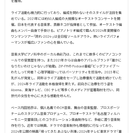
を獲得。

ライブ活動も精力的に行っており、編成を問わないそのスタイルが注目を集
めている。2021年には約50人編成の大規模なオーケストラコンサートを開
催。日本を代表する音楽家、斎藤ネコが指揮者として参加、オーケストラ編
曲もメンバー自身で手掛ける。ピアノトリオ編成で臨んだ2024年夏開催の
ワンマンツアー「誇れ-2024-」は全日程ソールドアウト。熱いライブパフォ
ーマンスが幅広いファンの心を掴んでいる。

音楽大学ピアノ科卒のボーカル森彩乃は、これまでに数多くのピアノコンク
ールでの受賞歴を持つ。また2021年からは自身のアパレルブランド「誰かに
なりたいわけじゃない」が始動。ZIP-FMの Podcast番組「ビッグファイブ 〜
わたしって何者？ 心理学雑談〜」ではパーソナリティを担当中。2023 年に
乳がんが発覚し、同年はライブ活動をセーブし治療優先で活動を続けていた
が、2024年ライブ活動を本格復帰を果たす。前向きに治療を行う姿を
Abema、東海テレビ、CBC テレビ等多くのメディアが密着取材を行い、同
世代の女性を中心に大きな感動を呼んだ。

ベース内田旭彦は、個人名義でのCM音楽、舞台の音楽監督、プロスポーツ
チームのスタジアム音楽プロデュース、プロオーケストラ「名古屋フィルハ
ーモニー交響楽団」とのコラボレーション楽曲制作など、多岐に渡り音楽制
作を行う。近年では映画、ドラマの音楽制作も積極的に行なっており、
2024年公開の映画『帰ってきた あぶない刑事』2024年テレビ東京ドラマ『量