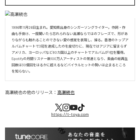
1996年11月26日生まれ。愛知県出身のシンガーソングライター。作詞・作
曲も手掛け、一度聞いたら忘れられない高瀬ならではのフレーズで、形があ
りながらも触れることのできない愛の感覚を表現し、操る。香港のトップア
ルバムチャートで3冠を達成したのを皮切りに、現在ではアジアに留まらず
アメリカ、ヨーロッパなど80カ国以上のチャートでアルバムが1位を獲得。
Spotifyの月間リスナー数100万人アーティストの常連となり、楽曲の総再生
回数は30億回をはるかに超えるなどバイラルヒットの勢いは止まるところ
を知らない。
高瀬統也
の他のリリース：
高瀬統也
https://t-toya.com