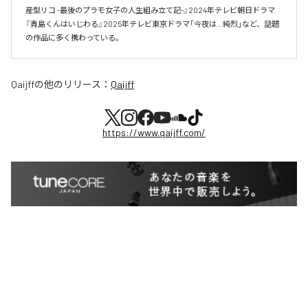
産型リコ -最後のプラモ女子の人生組み立て記-』2024年テレビ朝日ドラマ
『青島くんはいじわる』2025年テレビ東京ドラマ「今夜は…純烈」など、話題
の作品に多く携わっている。
Qaijff
の他のリリース：
Qaijff
https://www.qaijff.com/