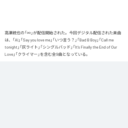
高瀬統也の「∞」が配信開始された。今回デジタル配信された楽曲
は、「AI」「Say you love me」「いつ言う？」「Bad B Boy」「Call me
tonight」「灰ライト」「シングルバッド」「It’s Finally the End of Our
Love」「クライマー」を含む全9曲となっている。
なお「
∞
」は、
Apple Music
、
Spotify
、
LINE MUSIC
、
YouTube Music
、
Amazon Music Unlimited
などの音楽配信サービスで聴くことができ
る。
各配信サービス：
∞
1
：
AI