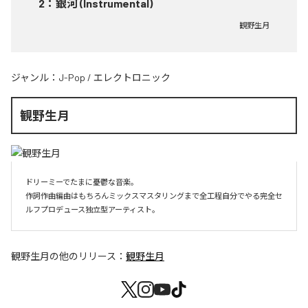
2
：
銀河 (Instrumental)
観野生月
ジャンル：
J-Pop
/
エレクトロニック
観野生月
ドリーミーでたまに憂鬱な音楽。

作詞作曲編曲はもちろんミックスマスタリングまで全工程自分でやる完全セ
観野生月
の他のリリース：
観野生月