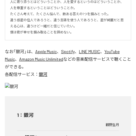
人に寄り添うとはどういうことか、人を愛するというのはどういうことか、
人を尊重するということはどういうことか。

たくさん考えて、たくさん悩んで、数ある答えの1つを掴みとった。

違う惑星の住人であろうと、違う言語を使う人であろうと、星が綺麗だと思
える心は、違うけど一緒だと信じていたい。

僕は君が幸せを掴み取ることを諦めない。
なお「
銀河
」は、
Apple Music
、
Spotify
、
LINE MUSIC
、
YouTube
Music
、
Amazon Music Unlimited
などの音楽配信サービスで聴くこと
ができる。
各配信サービス：
銀河
1
：
銀河
観野生月