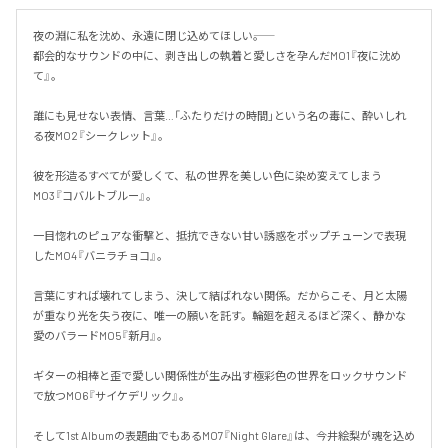
夜の淵に私を沈め、永遠に閉じ込めてほしい――。

​都会的なサウンドの中に、剥き出しの執着と愛しさを孕んだMO1『夜に沈め
て』。

誰にも見せない表情、言葉…「ふたりだけの時間」という名の毒に、酔いしれ
る夜MO2『シークレット』。

彼を形造るすべてが愛しくて、私の世界を美しい色に染め変えてしまう
MO3『コバルトブルー』。

一目惚れのピュアな衝撃と、抵抗できない甘い誘惑をポップチューンで表現
したMO4『バニラチョコ』。

言葉にすれば壊れてしまう、決して結ばれない関係。だからこそ、月と太陽
が重なり光を失う夜に、唯一の願いを託す。輪廻を超えるほど深く、静かな
愛のバラードMO5『新月』。

ギターの相棒と歪で愛しい関係性が生み出す極彩色の世界をロックサウンド
で放つMO6『サイケデリック』。

そして1st Albumの表題曲でもあるMO7『Night Glare』は、今井絵梨が魂を込め