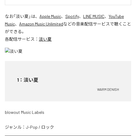
なお「
淡い夏
」は、
Apple Music
、
Spotify
、
LINE MUSIC
、
YouTube
Music
、
Amazon Music Unlimited
などの音楽配信サービスで聴くこと
ができる。
各配信サービス：
淡い夏
1
：
淡い夏
WARM DENISH
blowout Music Labels
ジャンル：
J-Pop
/
ロック