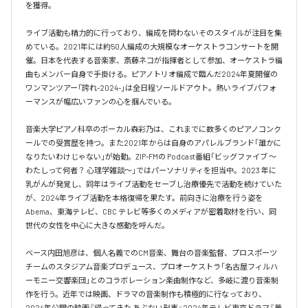
を獲得。

ライブ活動も精力的に行っており、編成を問わないそのスタイルが注目を集
めている。2021年には約50人編成の大規模なオーケストラコンサートを開
催。日本を代表する音楽家、斎藤ネコが指揮者として参加、オーケストラ編
曲もメンバー自身で手掛ける。ピアノトリオ編成で臨んだ2024年夏開催の
ワンマンツアー「誇れ-2024-」は全日程ソールドアウト。熱いライブパフォ
ーマンスが幅広いファンの心を掴んでいる。

音楽大学ピアノ科卒のボーカル森彩乃は、これまでに数多くのピアノコンク
ールでの受賞歴を持つ。また2021年からは自身のアパレルブランド「誰かに
なりたいわけじゃない」が始動。ZIP-FMの Podcast番組「ビッグファイブ 〜
わたしって何者？ 心理学雑談〜」ではパーソナリティを担当中。2023 年に
乳がんが発覚し、同年はライブ活動をセーブし治療優先で活動を続けていた
が、2024年ライブ活動を本格復帰を果たす。前向きに治療を行う姿を
Abema、東海テレビ、CBC テレビ等多くのメディアが密着取材を行い、同
世代の女性を中心に大きな感動を呼んだ。

ベース内田旭彦は、個人名義でのCM音楽、舞台の音楽監督、プロスポーツ
チームのスタジアム音楽プロデュース、プロオーケストラ「名古屋フィルハ
ーモニー交響楽団」とのコラボレーション楽曲制作など、多岐に渡り音楽制
作を行う。近年では映画、ドラマの音楽制作も積極的に行なっており、
2024年公開の映画『帰ってきた あぶない刑事』2024年テレビ東京ドラマ『量