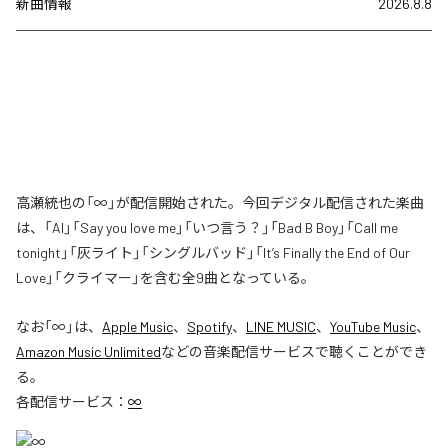
新曲情報
2026.8.8
高瀬統也の「∞」が配信開始された。今回デジタル配信された楽曲
は、「AI」「Say you love me」「いつ言う？」「Bad B Boy」「Call me
tonight」「灰ライト」「シングルバッド」「It’s Finally the End of Our
Love」「クライマー」を含む全9曲となっている。
なお「
∞
」は、
Apple Music
、
Spotify
、
LINE MUSIC
、
YouTube Music
、
Amazon Music Unlimited
などの音楽配信サービスで聴くことができ
る。
各配信サービス：
∞