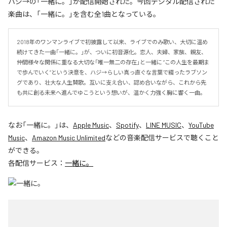
ハジ→の「一緒に。」が配信開始された。今回デジタル配信された
楽曲は、「一緒に。」を含む全1曲となっている。
2018年のワンマンライブで初披露して以来、ライブでのみ歌い、大切に温め
続けてきた一曲「一緒に。」が、ついに初音源化。恋人、夫婦、家族、親友、
仲間――様々な関係に重なる大切な「唯一無二の存在」と一緒に “この人生を最期ま
で歩んでいく”という決意を、ハジ→らしい真っ直ぐな言葉で綴ったラブソン
グであり、壮大な人生賛歌。互いに支え合い、認め合いながら、これから先
も共に創る未来へ進んでゆこうという想いが、温かく力強く胸に響く一曲。
なお「
一緒に。
」は、
Apple Music
、
Spotify
、
LINE MUSIC
、
YouTube
Music
、
Amazon Music Unlimited
などの音楽配信サービスで聴くこと
ができる。
各配信サービス：
一緒に。