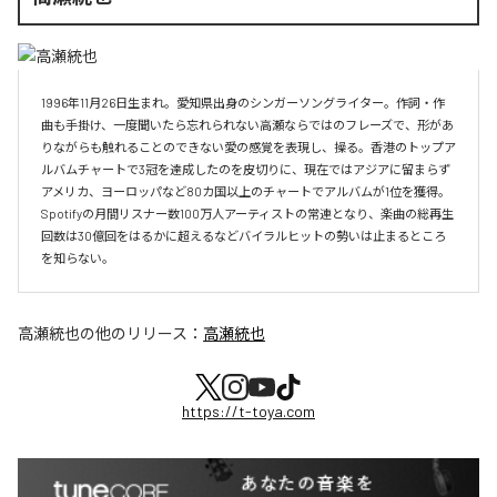
1996年11月26日生まれ。愛知県出身のシンガーソングライター。作詞・作
曲も手掛け、一度聞いたら忘れられない高瀬ならではのフレーズで、形があ
りながらも触れることのできない愛の感覚を表現し、操る。香港のトップア
ルバムチャートで3冠を達成したのを皮切りに、現在ではアジアに留まらず
アメリカ、ヨーロッパなど80カ国以上のチャートでアルバムが1位を獲得。
Spotifyの月間リスナー数100万人アーティストの常連となり、楽曲の総再生
回数は30億回をはるかに超えるなどバイラルヒットの勢いは止まるところ
を知らない。
高瀬統也
の他のリリース：
高瀬統也
https://t-toya.com