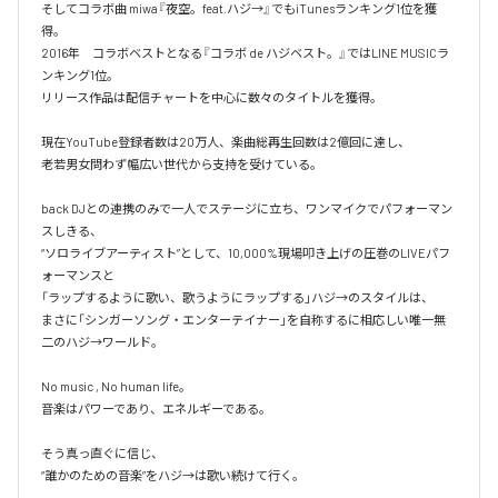
そしてコラボ曲 miwa『夜空。feat.ハジ→』でもiTunesランキング1位を獲
得。

2016年　コラボベストとなる『コラボ de ハジベスト。』ではLINE MUSICラ
ンキング1位。

リリース作品は配信チャートを中心に数々のタイトルを獲得。

現在YouTube登録者数は20万人、楽曲総再生回数は2億回に達し、

老若男女問わず幅広い世代から支持を受けている。 

back DJとの連携のみで一人でステージに立ち、ワンマイクでパフォーマン
スしきる、

“ソロライブアーティスト”として、10,000%現場叩き上げの圧巻のLIVEパフ
ォーマンスと

「ラップするように歌い、歌うようにラップする」ハジ→のスタイルは、

まさに「シンガーソング・エンターテイナー」を自称するに相応しい唯一無
二のハジ→ワールド。

No music , No human life。

音楽はパワーであり、エネルギーである。

そう真っ直ぐに信じ、
