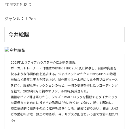
FOREST MUSIC
ジャンル：
J-Pop
今井絵梨
2021年よりライブハウスを中心に活動を開始。

ボーカルトレーナー・作曲家のICHIKI HIROYUKI氏に師事し、自身の内面を
抉るような作詞作曲を追求する。ジャパネットたかたのおせちCMへの歌唱
参加など着実に実力を積み上げ、制作面では一木氏による全面プロデュース
を仰ぐ。緻密なディレクションのもと、一切の妥協を排したレコーディング
を経て、2025年7月に初のオリジナルCDを完成させた。

​繊細なピアノ弾き語りから、ジャズ・R&B・ロックを横断するダイナミック
な音像までを自在に操るその歌声は「夜に咲く花」の如く、時に刹那的に、
時に情熱的に聴き手の心に眩光を焼き付ける。静寂に寄り添い、狂おしいほ
どの愛を叫ぶ唯一無二の物語が、今、サブスク配信という形で世界へ放たれ
る。