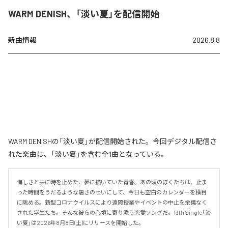
WARM DENISH、「淡い夏」を配信開始
新曲情報
2026.8.8
WARM DENISHの「淡い夏」が配信開始された。今回デジタル配信さ
れた楽曲は、「淡い夏」を含む全1曲となっている。
悔しさと共に時を止めた、夢に描いていた青春。あの頃のぼくたちは、止ま
った時間をうだるような暑さのせいにして、今日も空白のカレンダーを横目
に眺める。新型コロナウイルスにより遠隔授業やイベントの中止を余儀なく
された学生たち。そんな彼らの心境に寄り添う恋愛ソングだ。13th Single「淡
い夏」は2026年8月8日(土)にリリースを開始した。