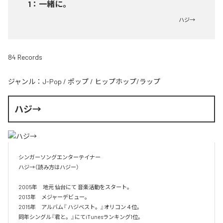
1
：
一緒に。
ハジ→
84 Records
ジャンル：
J-Pop
/
ポップ
/
ヒップホップ/ラップ
ハジ→
シンガーソングエンターテイナー

ハジ→（読み方はハジー）

2005年　地元 仙台にて 音楽活動をスタート。

2013年　メジャーデビュー。

2015年　アルバム『 ハジベスト。』オリコン４位。

同年シングル『君と。』にてiTunesランキング1位。
