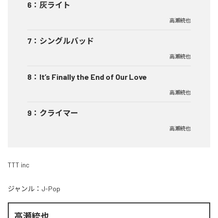
6
：
灰ライト
高瀬統也
7
：
シングルバッド
高瀬統也
8
：
It’s Finally the End of Our Love
高瀬統也
9
：
クライマー
高瀬統也
TTT inc
ジャンル：
J-Pop
高瀬統也