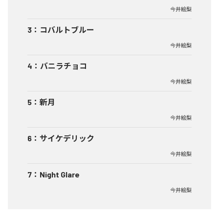
今井絵梨
3
：
コバルトブルー
今井絵梨
4
：
バニラチョコ
今井絵梨
5
：
新月
今井絵梨
6
：
サイケデリック
今井絵梨
7
：
Night Glare
今井絵梨