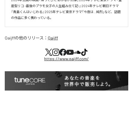
産型リコ -最後のプラモ女子の人生組み立て記-』2024年テレビ朝日ドラマ
『青島くんはいじわる』2025年テレビ東京ドラマ「今夜は…純烈」など、話題
の作品に多く携わっている。
Qaijff
の他のリリース：
Qaijff
https://www.qaijff.com/