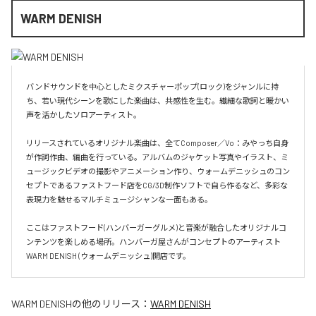
WARM DENISH
バンドサウンドを中心としたミクスチャーポップ(ロック)をジャンルに持
ち、若い現代シーンを歌にした楽曲は、共感性を生む。繊細な歌詞と暖かい
声を活かしたソロアーティスト。

リリースされているオリジナル楽曲は、全てComposer／Vo：みやっち自身
が作詞作曲、編曲を行っている。アルバムのジャケット写真やイラスト、ミ
ュージックビデオの撮影やアニメーション作り、ウォームデニッシュのコン
セプトであるファストフード店をCG/3D制作ソフトで自ら作るなど、多彩な
表現力を魅せるマルチミュージシャンな一面もある。

ここはファストフード(ハンバーガーグルメ)と音楽が融合したオリジナルコ
ンテンツを楽しめる場所。ハンバーガ屋さんがコンセプトのアーティスト
WARM DENISH (ウォームデニッシュ)開店です。
WARM DENISH
の他のリリース：
WARM DENISH