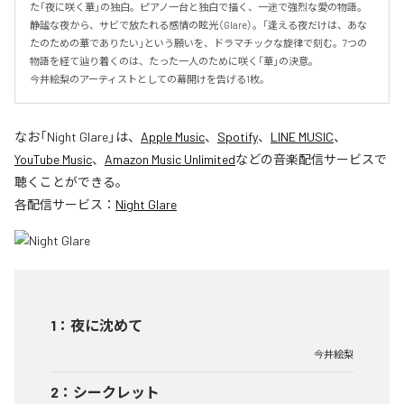
た「夜に咲く華」の独白。ピアノ一台と独白で描く、一途で強烈な愛の物語。
静謐な夜から、サビで放たれる感情の眩光（Glare）。「逢える夜だけは、あな
たのための華でありたい」という願いを、ドラマチックな旋律で刻む。7つの
物語を経て辿り着くのは、たった一人のために咲く「華」の決意。

​今井絵梨のアーティストとしての幕開けを告げる1枚。
なお「
Night Glare
」は、
Apple Music
、
Spotify
、
LINE MUSIC
、
YouTube Music
、
Amazon Music Unlimited
などの音楽配信サービスで
聴くことができる。
各配信サービス：
Night Glare
1
：
夜に沈めて
今井絵梨
2
：
シークレット