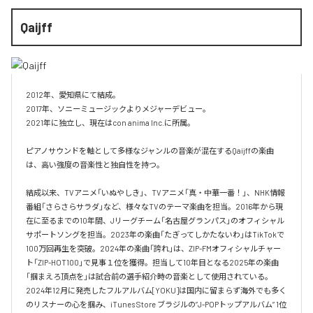
Qaijff
2012年、愛知県にて結成。

2017年、ソニーミュージックよりメジャーデビュー。

2021年に独立し、現在はcon anima Inc.に所属。

ピアノサウンドを軸として多様なジャンルの音楽が混在するQaijffの楽曲
は、高い強度の音楽性と独自性を持つ。

結成以来、TVアニメ「いぬやしき」、TVアニメ「真・中華一番！」、NHK情報
番組「さらさらサラダ」など、様々なTVのテーマ楽曲を担当。2016年から現
在に至るまでの10年間、Jリーグチーム「名古屋グランパス」のオフィシャル
サポートソングを担当。2023年の楽曲「たぎってしかたないわ」はTikTokで
100万回再生を突破。2024年の楽曲「誇れ」は、ZIP-FMオフィシャルチャー
ト「ZIP-HOT100」で見事１位を獲得。担当して10年目となる2025年の楽曲
「掴まえろ頂点を」は試合前の選手紹介時の音楽として使用されている。

2024年12月に発売したフルアルバム[YOKU]は国内に留まらず海外でも多く
のリスナーの心を掴み、iTunes Store ブラジルの”J-POPトップアルバム” 1位