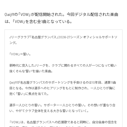
Qaijffの「VOW」が配信開始された。今回デジタル配信された楽曲
は、「VOW」を含む全1曲となっている。
Jリーグクラブ「名古屋グランパス」2026-27シーズン オフィシャルサポートソ
ング。

「VOW」＝誓い。

新時代に突入したJリーグを、クラブに関わるすべての人が一つになって戦い
抜く――そんな"誓い"を描いた楽曲。

Qaijffが名古屋グランパスのサポートソングを手掛けるのは10年目、通算11曲
目となる。今作は選手へのヒアリングをもとに制作され、一人ひとりが胸に
抱く「誓い」に焦点を当てた。

選手一人ひとりの誓い。サポーター一人ひとりの誓い。その想いが重なり合
い、やがてクラブ全体を支える大きな誓いとなっていく。

『VOW』は、名古屋グランパスへの応援歌であると同時に、自分自身の信念を