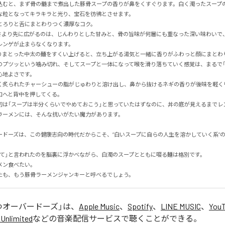
込むと、まず骨の髄まで煮出した豚骨スープの香りが鼻をくすぐります。白く濁ったスープ
粒となってキラキラと光り、宝石を彷彿とさせます。

ろりと舌にまとわりつく濃厚なコク。

さより先に広がるのは、じんわりとした甘みと、骨の旨味が何層にも重なった深い味わいで
ンゲが止まらなくなります。

りまとった中太の麺をすくい上げると、立ち上がる湯気と一緒に香りがふわっと顔にまとわりつ
のプツッという噛み切れ、そしてスープと一体になって喉を滑り落ちていく感覚は、まるで「
地よさです。

く炙られたチャーシューの脂がじゅわりと溶け出し、鼻から抜けるネギの香りが後味を軽く
へと背中を押してくる。

初は「スープは半分くらいでやめておこう」と思っていたはずなのに、丼の底が見えるまでレ
骨ラーメンには、そんな抗いがたい魔力があります。

ードーズは、この健康志向の時代だからこそ、”白いスープに自らの人生を溶かしていく系”
て」と言われたのを脳裏に浮かべながら、白濁のスープとともに啜る麺は格別です。

ン食べたい。

たも、もう豚骨ラーメンジャンキーと呼べるでしょう。
つオーバードーズ
」は、
Apple Music
、
Spotify
、
LINE MUSIC
、
YouT
Unlimited
などの音楽配信サービスで聴くことができる。