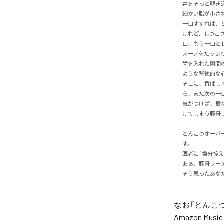
丼をそっと覗き
細かい脂が小さな
一口すすれば、と
けれど、しつこ
口、もう一口とレ
スープをたっぷ
歯を入れた瞬間
ような背徳的な心
そこに、香ばし
ら、また次の一口
気がつけば、最
けてしまう――豚
とんこつオーバ
す。

医者に「塩分控え
あぁ、豚骨ラーメ
そう思ったあな
なお「
とんこ
Amazon Music 