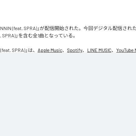
「RUNNIN (feat. SPRA)」が配信開始された。今回デジタル配信さ
feat. SPRA)」を含む全1曲となっている。
(feat. SPRA)
」は、
Apple Music
、
Spotify
、
LINE MUSIC
、
YouTube 
Unlimited
などの音楽配信サービスで聴くことができる。
ス：
RUNNIN (feat. SPRA)
NIN (feat. SPRA)