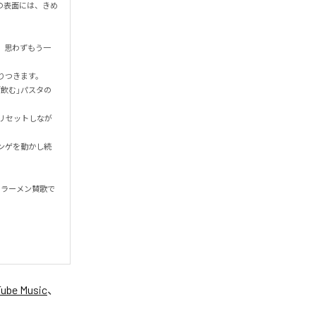
の表面には、きめ
、思わずもう一
きます。

飲む」パスタの
リセットしなが
ンゲを動かし続
のラーメン賛歌で
ube Music
、