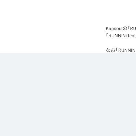
Kapsoulの
「RUNNIN (
なお「
RUNNIN 
Amazon Music 
各配信サービ
1
：
RUN