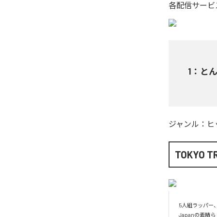
各配信サービ
1
：
と
ジャンル：
ヒ
TOKYO TR
5人組ラッパー、
Japanの素