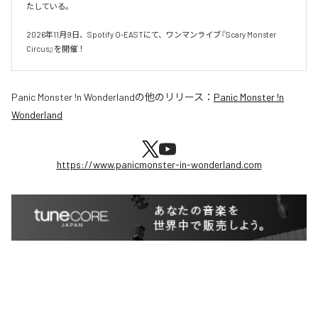
たしている。

2026年11月9日、Spotify O-EASTにて、ワンマンライブ『Scary Monster 
Circus』を開催！
Panic Monster !n Wonderland
の他のリリース：
Panic Monster !n
Wonderland
https://www.panicmonster-in-wonderland.com