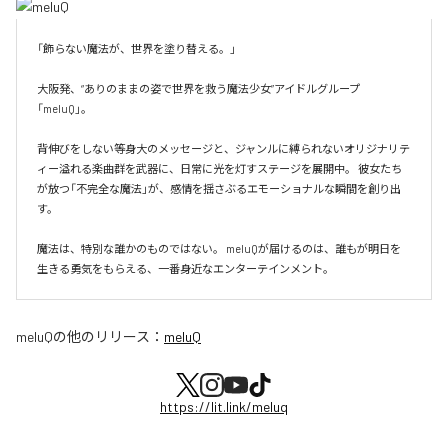
「飾らない魔法が、世界を塗り替える。」

大阪発、“ありのままの姿で世界を救う魔法少女”アイドルグループ
「meluQ」。

背伸びをしない等身大のメッセージと、ジャンルに縛られないオリジナリテ
ィー溢れる楽曲群を武器に、日常に光を灯すステージを展開中。 彼女たち
が放つ「不完全な魔法」が、感情を揺さぶるエモーショナルな瞬間を創り出
す。

魔法は、特別な誰かのものではない。 meluQが届けるのは、誰もが明日を
生きる勇気をもらえる、一番身近なエンターテインメント。
meluQ
の他のリリース：
meluQ
https://lit.link/meluq