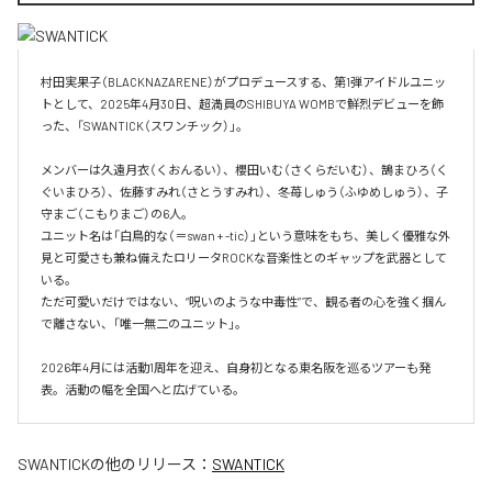
村田実果子（BLACKNAZARENE）がプロデュースする、第1弾アイドルユニッ
トとして、2025年4月30日、超満員のSHIBUYA WOMBで鮮烈デビューを飾
った、「SWANTICK（スワンチック）」。

メンバーは久遠月衣（くおんるい）、櫻田いむ（さくらだいむ）、鵠まひろ（く
ぐいまひろ）、佐藤すみれ（さとうすみれ）、冬苺しゅう（ふゆめしゅう）、子
守まご（こもりまご）の6人。

ユニット名は「白鳥的な（＝swan + -tic）」という意味をもち、美しく優雅な外
見と可愛さも兼ね備えたロリータROCKな音楽性とのギャップを武器として
いる。

ただ可愛いだけではない、“呪いのような中毒性”で、観る者の心を強く掴ん
で離さない、「唯一無二のユニット」。

2026年4月には活動1周年を迎え、自身初となる東名阪を巡るツアーも発
表。活動の幅を全国へと広げている。
SWANTICK
の他のリリース：
SWANTICK