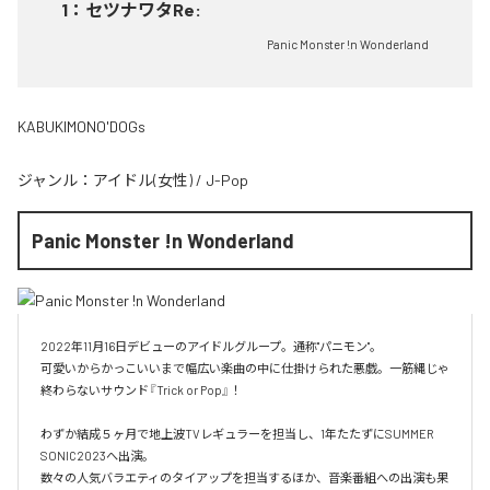
1
：
セツナワタRe:
Panic Monster !n Wonderland
KABUKIMONO'DOGs
ジャンル：
アイドル(女性)
/
J-Pop
Panic Monster !n Wonderland
2022年11月16日デビューのアイドルグループ。通称"パニモン"。

可愛いからかっこいいまで幅広い楽曲の中に仕掛けられた悪戯。一筋縄じゃ
終わらないサウンド『Trick or Pop』！

わずか結成５ヶ月で地上波TVレギュラーを担当し、1年たたずにSUMMER 
SONIC2023へ出演。

数々の人気バラエティのタイアップを担当するほか、音楽番組への出演も果