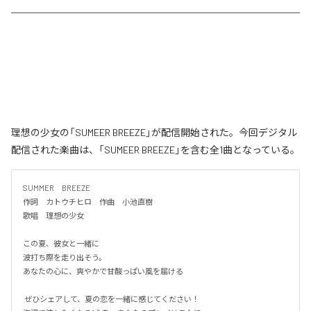
理想の少女の「SUMEER BREEZE」が配信開始された。今回デジタル
配信された楽曲は、「SUMEER BREEZE」を含む全1曲となっている。
SUMMER　BREEZE

作詞　カトウチヒロ　作曲　小池直樹

歌唱　理想の少女

この夏、彼女と一緒に

波打ち際を走り出そう。

あなたの心に、爽やかで甘酸っぱい風を届ける

 ぜひシェアして、夏の恋を一緒に感じてください！
