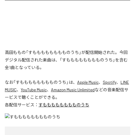
高田ももの「すもももももももものうち」が配信開始された。今回
デジタル配信された楽曲は、「すもももももももものうち」を含む
全1曲となっている。
なお「
すもももももももものうち
」は、
Apple Music
、
Spotify
、
LINE
MUSIC
、
YouTube Music
、
Amazon Music Unlimited
などの音楽配信サ
ービスで聴くことができる。
各配信サービス：
すもももももももものうち