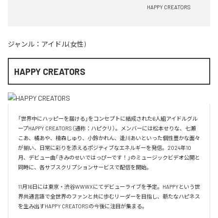
HAPPY CREATORS
ジャンル：
アイドル(女性)
HAPPY CREATORS
「世界中にハッピーを届ける」をコンセプトに結成された6人組アイドルグル
ープHAPPY CREATORS（通称：ハピクリ）。メンバーには松本せりな、七瀬
こあ、橘あや、楠森しゅり、小鈴かれん、逢川あいといった個性豊かな面々
が揃い、日常に彩りを添えるポジティブなエネルギーを発信。2024年10
月、デビュー曲「きみのせいではっぴーです！」のミュージックビデオ公開と
同時に、各サブスクリプションサービスで配信を開始。

11月16日には東京・渋谷WWWXにてデビューライブを予定。HAPPYという世
界共通言語で全世界のファンと共に歩むリーダーを目指し、新たなハピネス
を生み出すHAPPY CREATORSの今後に注目が集まる。