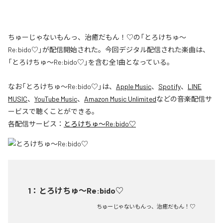
ちゅーじゃないもんっ、治癒だもん！♡の「とろけちゅ〜
Re:bido♡」が配信開始された。今回デジタル配信された楽曲は、
「とろけちゅ〜Re:bido♡」を含む全1曲となっている。
なお「
とろけちゅ〜Re:bido♡
」は、
Apple Music
、
Spotify
、
LINE
MUSIC
、
YouTube Music
、
Amazon Music Unlimited
などの音楽配信サ
ービスで聴くことができる。
各配信サービス：
とろけちゅ〜Re:bido♡
1
：
とろけちゅ〜Re:bido♡
ちゅーじゃないもんっ、治癒だもん！♡