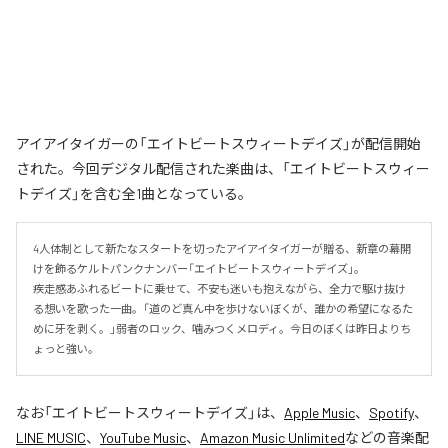
アイアイタイガーの「エイトビートスウィートデイズ」が配信開始
された。今回デジタル配信された楽曲は、「エイトビートスウィー
トデイズ」を含む全1曲となっている。
4人体制として新たなスタートを切ったアイアイタイガーが贈る、新章の幕開
けを飾るケルトパンクナンバー「エイトビートスウィートデイズ」。

疾走感あふれるビートに乗せて、不安も迷いも抱えながら、全力で駆け抜け
る想いを歌った一曲。「道のど真ん中を歩けないぼくが、誰かの希望になるた
めに牙を剥く。」弱者のロック、噛みつくメロディ。今日のぼくは昨日よりち
ょっと強い。
なお「
エイトビートスウィートデイズ
」は、
Apple Music
、
Spotify
、
LINE MUSIC
、
YouTube Music
、
Amazon Music Unlimited
などの音楽配