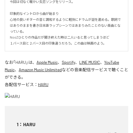
今回は切なく暖かい失恋ソングをリリース。

印象的なイントロから曲が始まり

心地の良いギターの音と調和するように軽快にドラムが話を進める。歌詞で
はありのままを書き日本語ラップシーンではあまりみたことのない楽曲とな
っている。　

NooZひとりの作品だが聞き終えた時は二人いると思ってしまうほど

１バース目と２バース目の印象違うだろう。この曲は映画のよう。
なお「
HARU
」は、
Apple Music
、
Spotify
、
LINE MUSIC
、
YouTube
Music
、
Amazon Music Unlimited
などの音楽配信サービスで聴くこと
ができる。
各配信サービス：
HARU
1
：
HARU