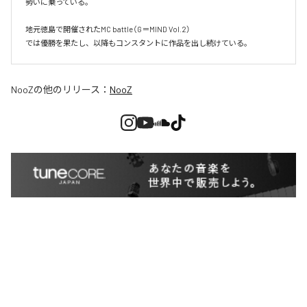
勢いに乗っている。

地元徳島で開催されたMC battle（G＝MIND Vol.2）

NooZ
の他のリリース：
NooZ