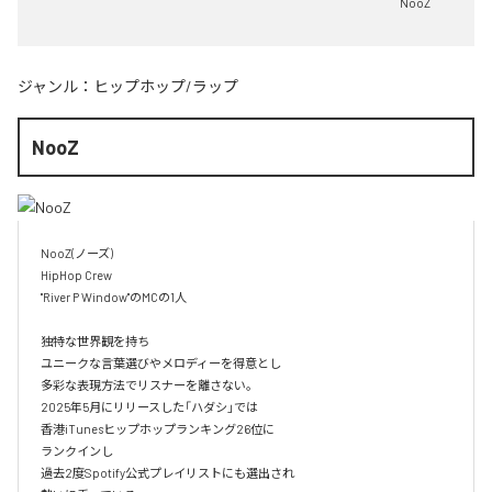
NooZ
ジャンル：
ヒップホップ/ラップ
NooZ
NooZ(ノーズ)

HipHop Crew

"River P Window"のMCの1人

独特な世界観を持ち

ユニークな言葉選びやメロディーを得意とし

多彩な表現方法でリスナーを離さない。

2025年5月にリリースした「ハダシ」では

香港iTunesヒップホップランキング26位に

ランクインし

過去2度Spotify公式プレイリストにも選出され
