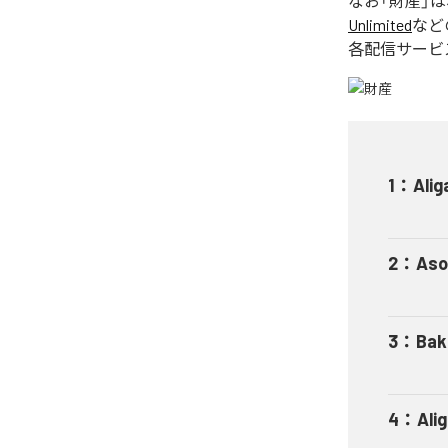
なお「
財産
」
Unlimited
など
各配信サービ
1
：
Alig
2
：
Aso
3
：
Bak
4
：
Ali