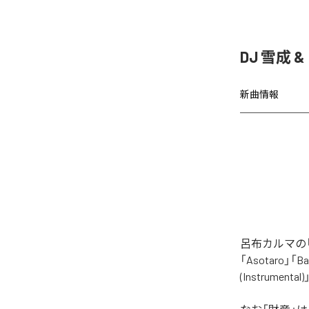
DJ 雪成
新曲情報
呂布カルマの「
「Asotaro」「Bak
(Instrume