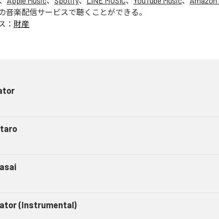
は、
Apple Music
、
Spotify
、
LINE MUSIC
、
YouTube Music
、
Amazon 
の音楽配信サービスで聴くことができる。
ス：
財産
ator
taro
asai
gator (Instrumental)