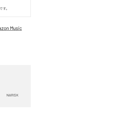
eです。
zon Music
NARISK