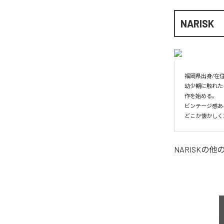
NARISK
福岡県出身/在住
幼少期に触れた
作を始める。

ビンテージ感あ
どこか懐かしく
NARISK
の他