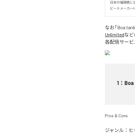
日本の福岡県に住
ビートメーカーNAR
なお「
Boa tard
Unlimited
など
各配信サービ
1
：
Boa
Pros & Cons
ジャンル：
ヒ