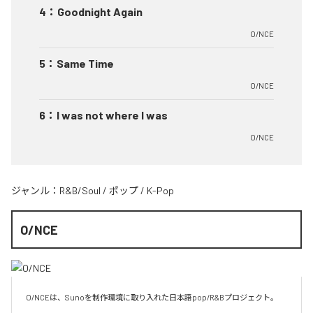
4
：
Goodnight Again
O/NCE
5
：
Same Time
O/NCE
6
：
I was not where I was
O/NCE
ジャンル：
R&B/Soul
/
ポップ
/
K-Pop
O/NCE
O/NCEは、Sunoを制作環境に取り入れた日本語pop/R&Bプロジェクト。
