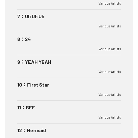
Various Artists
7
：
Uh Uh Uh
Various Artists
8
：
24
Various Artists
9
：
YEAH YEAH
Various Artists
10
：
First Star
Various Artists
11
：
BFF
Various Artists
12
：
Mermaid