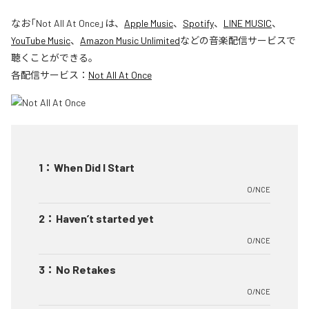
なお「
Not All At Once
」は、
Apple Music
、
Spotify
、
LINE MUSIC
、
YouTube Music
、
Amazon Music Unlimited
などの音楽配信サービスで
聴くことができる。
各配信サービス：
Not All At Once
1
：
When Did I Start
O/NCE
2
：
Haven’t started yet
O/NCE
3
：
No Retakes
O/NCE