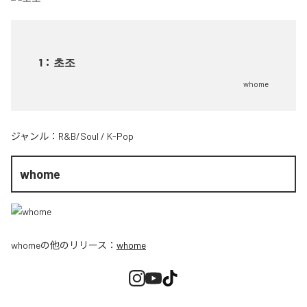
1
：
초조
whome
ジャンル：
R&B/Soul
/
K-Pop
whome
whome
の他のリリース：
whome