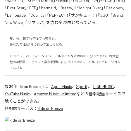
「Weekend」「SUPER DUPER」「FeVeR」「Uh Uh Uh」「24」「YEAH YEAH」
「First Star」「BFF」「Mermaid」「Breezy」「Midnight Diver」「Get down」
「Lemonade」「Cool luv」「PERFECT」「サンキュー！」「#GO」「Brand
New Wave」「サマラバ」を含む全22曲となっている。
夏、秋、朝でも午後でも夜でも。

あなたの1日が音に乗って楽しくなる。

ドライブ、パーティータイム、チルタイムなどのBGMにぴったりの、株式会
社RoB所属アーティスト楽曲収録によるRoB Musicレーベルコンピレーション
アルバム！
なお「
Ride on Breeze
」は、
Apple Music
、
Spotify
、
LINE MUSIC
、
YouTube Music
、
Amazon Music Unlimited
などの音楽配信サービスで
聴くことができる。
各配信サービス：
Ride on Breeze