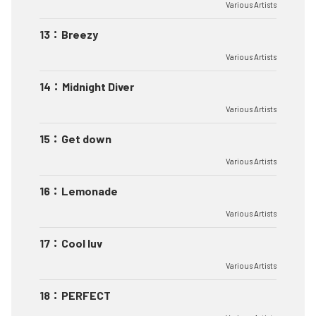
Various Artists
13
：
Breezy
Various Artists
14
：
Midnight Diver
Various Artists
15
：
Get down
Various Artists
16
：
Lemonade
Various Artists
17
：
Cool luv
Various Artists
18
：
PERFECT