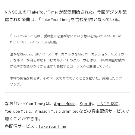
NIA SOULの「Take Your Time」が配信開始された。今回デジタル配
信された楽曲は、「Take Your Time」を含む全1曲となっている。
「Take Your Time」は、愛は急ぐ必要がないという想いを描いたNIA SOULの
Modern Soul × Afro House楽曲。

温かなRhodes、深いベース、オーガニックなAfroパーカッション、リズミカ
ルなギターが滑らかなトロピカルナイトのグルーヴを作り、NIAの親密な歌声
が穏やかな語りかけから温かく高揚するコーラスへと展開していく。

本物の関係を焦らず、そのペースで育てていくことを描いた、成熟したラブ
ソング。
なお「
Take Your Time
」は、
Apple Music
、
Spotify
、
LINE MUSIC
、
YouTube Music
、
Amazon Music Unlimited
などの音楽配信サービスで
聴くことができる。
各配信サービス：
Take Your Time