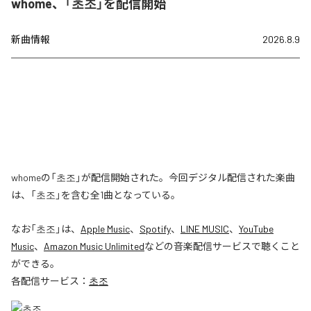
whome、「초조」を配信開始
新曲情報
2026.8.9
whomeの「초조」が配信開始された。今回デジタル配信された楽曲
は、「초조」を含む全1曲となっている。
なお「
초조
」は、
Apple Music
、
Spotify
、
LINE MUSIC
、
YouTube
Music
、
Amazon Music Unlimited
などの音楽配信サービスで聴くこと
ができる。
各配信サービス：
초조