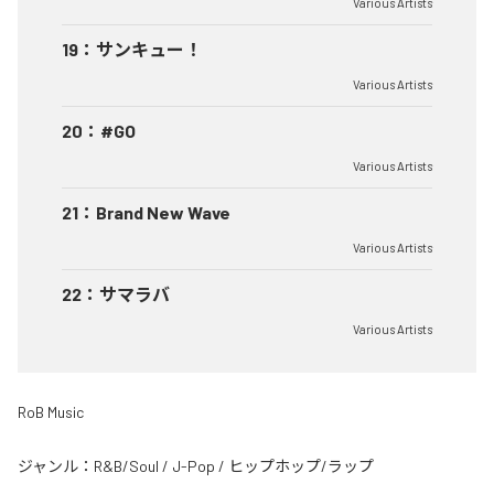
Various Artists
19
：
サンキュー！
Various Artists
20
：
#GO
Various Artists
21
：
Brand New Wave
Various Artists
22
：
サマラバ
Various Artists
RoB Music
ジャンル：
R&B/Soul
/
J-Pop
/
ヒップホップ/ラップ