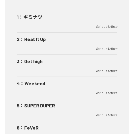
1
：
ギミナツ
Various Artists
2
：
Heat It Up
Various Artists
3
：
Get high
Various Artists
4
：
Weekend
Various Artists
5
：
SUPER DUPER
Various Artists
6
：
FeVeR