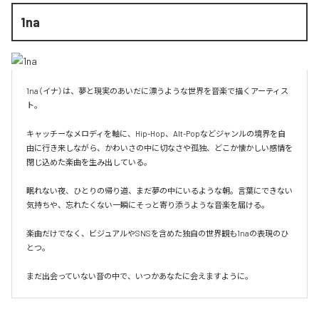
1na
1na（イナ）は、夢と現実のあいだに漂うような世界を音楽で描くアーティス
ト。

キャッチーなメロディを軸に、Hip-Hop、Alt-Popなどジャンルの境界を自
由に行き来しながら、かわいさの中に切なさや孤独、どこか懐かしい感情を
閉じ込めた楽曲を生み出している。

眠れない夜、ひとりの帰り道、まだ夢の中にいるような朝。言葉にできない
気持ちや、忘れたくない一瞬にそっと寄り添うような音楽を届ける。

楽曲だけでなく、ビジュアルやSNSを含めた独自の世界観も1naの表現のひ
とつ。

まだ出会っていない音の中で、いつかあなたに会えますように。