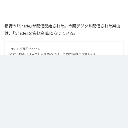
猿臂の「Shade」が配信開始された。今回デジタル配信された楽曲
は、「Shade」を含む全1曲となっている。
1stシングル『Shade』。

猿臂、初のリリースとなる当作品は、余白に情感が宿る1曲だ。

繊細な美しさを纏ったハイトーンボイスと、静かに紡がれるピアノを軸に、
少しずつ重なり合っていく音にドラマを感じるこの楽曲。しみじみとした切
なさを感じさせるメロディと儚くも優雅な詩は、より深くその世界を押し広
げていく。なだらかな緩急はストーリー性を醸し出し、リスナーの心をぐっ
と引き込む。

足し算よりも引き算によって演出される世界観にじっくりと浸りたくなる1曲
だ。
なお「
Shade
」は、
Apple Music
、
Spotify
、
LINE MUSIC
、
YouTube
Music
、
Amazon Music Unlimited
などの音楽配信サービスで聴くこと