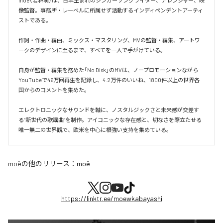
moë（若林萌）は、日本生まれのシンガーソングライター、アレンジャー、映
像監督。事務所・レーベルに所属せず活動するインディペンデントアーティ
ストである。

作詞・作曲・編曲、ミックス・マスタリング、MVの監督・編集、アートワ
ークのデザインに至るまで、すべてを一人で手がけている。

自身が監督・編集を務めた「No Disk」のMVは、ノープロモーションながら
YouTubeで46万回再生を記録し、4.2万件のいいね、1800件以上の世界各
国からのコメントを集めた。

エレクトロニックなサウンドを軸に、ノスタルジックさと未来感が交差す
る“新世代の歌謡曲”を制作。アイコニックな存在感と、切なさを際立たせる
唯一無二の世界観で、欧米を中心に根強い支持を集めている。
moë
の他のリリース：
moë
https://linktr.ee/moewkabayashi