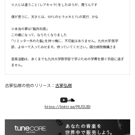
※人とは違うこと（レアキャラ）をしたほうが、潤うんです

僕が思うに、天才とは、99%のヒラメキと1%の実行…かな

※本当の夢は「脳外科医」

この歳になって、なりたくなりました

「リミッター外れた脳」を持つ俺に、不可能はありません。九州大学 医学
部、よゆーで入ってみせます。待っていてください。国立病院機構さま

音楽活動は、あくまでも九州大学医学部で学ぶための学費を稼ぐ手段に過ぎ
ません。
古家弘樹
の他のリリース：
古家弘樹
https://linktr.ee/MUSUBI