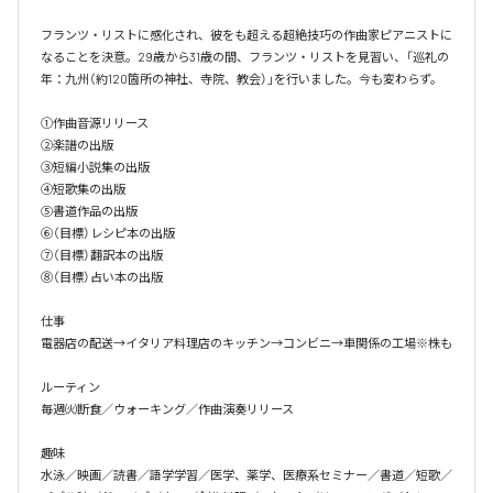
フランツ・リストに感化され、彼をも超える超絶技巧の作曲家ピアニストに
なることを決意。29歳から31歳の間、フランツ・リストを見習い、「巡礼の
年：九州（約120箇所の神社、寺院、教会）」を行いました。今も変わらず。

①作曲音源リリース

②楽譜の出版

③短編小説集の出版

④短歌集の出版

⑤書道作品の出版

⑥（目標）レシピ本の出版

⑦（目標）翻訳本の出版

⑧（目標）占い本の出版

仕事

電器店の配送→イタリア料理店のキッチン→コンビニ→車関係の工場※株も

ルーティン

毎週㈫断食／ウォーキング／作曲演奏リリース

趣味

水泳／映画／読書／語学学習／医学、薬学、医療系セミナー／書道／短歌／