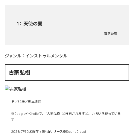
1
：
天使の翼
古家弘樹
ジャンル：
インストゥルメンタル
古家弘樹
男／39歳／熊本県民

※GoogleやKindleで、「古家弘樹」と検索されますと、いろいろ載っていま
す

2026/07/30㈭現在♭154曲リリース※SoundCloud
