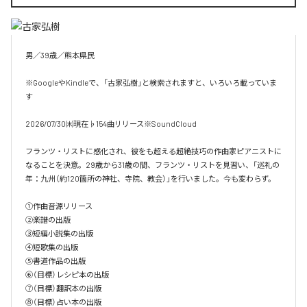
男／39歳／熊本県民

※GoogleやKindleで、「古家弘樹」と検索されますと、いろいろ載っていま
す

2026/07/30㈭現在♭154曲リリース※SoundCloud

フランツ・リストに感化され、彼をも超える超絶技巧の作曲家ピアニストに
なることを決意。29歳から31歳の間、フランツ・リストを見習い、「巡礼の
年：九州（約120箇所の神社、寺院、教会）」を行いました。今も変わらず。

①作曲音源リリース

②楽譜の出版

③短編小説集の出版

④短歌集の出版

⑤書道作品の出版

⑥（目標）レシピ本の出版

⑦（目標）翻訳本の出版

⑧（目標）占い本の出版
