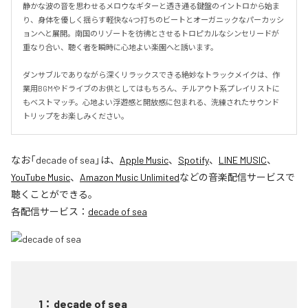
静かな波の音を思わせるメロウなギターと透き通る鍵盤のイントロから始ま
り、身体を優しく揺らす軽快な4つ打ちのビートとオーガニックなパーカッシ
ョンへと展開。南国のリゾートを彷彿とさせるトロピカルなシンセリードが
重なり合い、聴く者を瞬時に心地よい楽園へと誘います。

ダンサブルでありながら深くリラックスできる絶妙なトラックメイクは、作
業用BGMやドライブのお供としてはもちろん、チルアウト系プレイリストに
もベストマッチ。心地よい浮遊感と開放感に包まれる、洗練されたサウンド
トリップをお楽しみください。
なお「
decade of sea
」は、
Apple Music
、
Spotify
、
LINE MUSIC
、
YouTube Music
、
Amazon Music Unlimited
などの音楽配信サービスで
聴くことができる。
各配信サービス：
decade of sea
1
：
decade of sea