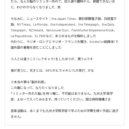
たら、なんか脳のリミッター外れて、収入源や趣味やら、把握できないほ
ど、わけわからなくなりました…笑

ちなみに、ニュースサイト：the Japan Times、朝日新聞電子版、日経電子
版、NYTimes、Le Monde、the Independent、the Telegraph、the Daily 
Telegraph、NZ Herald、Vancouver Sun、Frankfurter Allgemeine Kiosk、
La Repubblica、EL PAÍSなど、あらゆるものを解約しました

代わりに、ラジオ・ロシアとラジオ・フランスを聞き、Kindle（or紙媒体）で
諸外国の書籍を読むことにしました

※人とは違うこと（レアキャラ）をしたほうが、潤うんです

僕が思うに、天才とは、99%のヒラメキと1%の実行…かな

※本当の夢は「脳外科医」

この歳になって、なりたくなりました

「リミッター外れた脳」を持つ俺に、不可能はありません。九州大学 医学
部、よゆーで入ってみせます。待っていてください。国立病院機構さま

音楽活動は、あくまでも九州大学医学部で学ぶための学費を稼ぐ手段に過ぎ
ません。