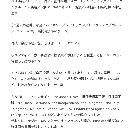
パズル誌／ドライブ／占い／創作料理／スケート／リフティング／トレーニ
ングルーム／美容／映画やCMのエキストラ出演／森林浴／日曜礼拝∨神社
巡り

（※過去の趣味、部活：バイオリン／ソフトテニス／サイクリング／ゴルフ
／NYTimesと朝日新聞電子版のゲーム）

特技：楽譜作成／包丁さばき／ユーモアセンス

ボランティア：赤十字救急法救急員／献血／子ども食堂／寄付／※いのちの
電話もし始めるかな

※あらゆる本に「自己投資しなさい」と書いてあり、その通りに実行してい
たら、なんか脳のリミッター外れて、収入源や趣味やら、把握できないほ
ど、わけわからなくなりました…笑

ちなみに、ニュースサイト：the Japan Times、朝日新聞電子版、日経電子
版、NYTimes、Le Monde、the Independent、the Telegraph、the Daily 
Telegraph、NZ Herald、Vancouver Sun、Frankfurter Allgemeine Kiosk、
La Repubblica、EL PAÍSなど、あらゆるものを解約しました

代わりに、ラジオ・ロシアとラジオ・フランスを聞き、Kindle（or紙媒体）で
諸外国の書籍を読むことにしました
