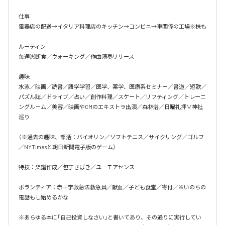
仕事

電器店の配送→イタリア料理店のキッチン→コンビニ→車関係の工場※株も

ルーティン

毎週㈫断食／ウォーキング／作曲演奏リリース

趣味

水泳／映画／読書／語学学習／医学、薬学、医療系セミナー／書道／短歌／
パズル誌／ドライブ／占い／創作料理／スケート／リフティング／トレーニ
ングルーム／美容／映画やCMのエキストラ出演／森林浴／日曜礼拝∨神社
巡り

（※過去の趣味、部活：バイオリン／ソフトテニス／サイクリング／ゴルフ
／NYTimesと朝日新聞電子版のゲーム）

特技：楽譜作成／包丁さばき／ユーモアセンス

ボランティア：赤十字救急法救急員／献血／子ども食堂／寄付／※いのちの
電話もし始めるかな

※あらゆる本に「自己投資しなさい」と書いてあり、その通りに実行してい