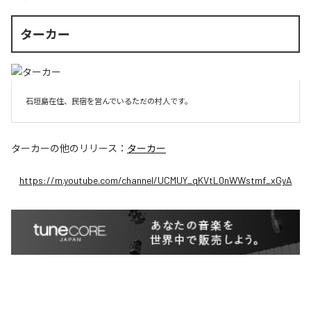
ターカー
石垣島在住、民宿を営んでいるただの村人です。
ターカー
の他のリリース：
ターカー
https://m.youtube.com/channel/UCMUY_qKVtL0nWWstmf_xGyA