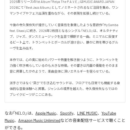
2025年リリースの1st Album『Reiya The P.A.V.E.』はMUSIC AWARD JAPAN 
2026にて『Best Jazz Album』としてノミネートされるなど注目を集め、ワン
マンライブやフェス出演を重ねながら、その表現を拡張し続けている。

今後の寺久保伶矢が提示していく音楽性を象徴したような意欲作「My Samba 
feat. Skaai」に続き、2026年2枚目となるシングル『NELO』は、オルタナティ
ブ、ジャズ、ダンスミュージックを生音で横断する一曲。ミニマルに反復す
るビート上で、トランペットとボーカルが溶け合い、静かに熱を帯びるグル
ーヴを生み出す。

本作では、心の奥に秘めたパワーや熱量を解き放つように、トランペットを
力強く吹き鳴らしているのも大きな特徴。その響きは内面の衝動をそのまま
音に昇華したかのようで、楽曲全体に深いエネルギーを宿らせている。

派手さではなく“深さ”で引き込むサウンドは、フロアでも日常でも機能する身
体的な音楽体験へと昇華。ジャンルの境界を越えた、寺久保伶矢ならではの
ブレイクビーツがここにある。
なお「
NELO
」は、
Apple Music
、
Spotify
、
LINE MUSIC
、
YouTube
Music
、
Amazon Music Unlimited
などの音楽配信サービスで聴くこと
ができる。