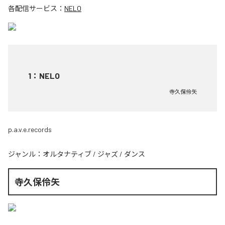
各配信サービス：
NELO
1
：
NELO
寺久保伶矢
p.a.v.e.records
ジャンル：
オルタナティブ
/
ジャズ
/
ダンス
寺久保伶矢