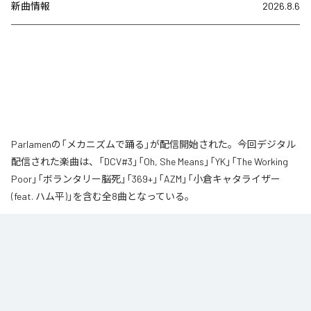
新曲情報
2026.8.6
Parlamenの「メカニズムで踊る」が配信開始された。今回デジタル
配信された楽曲は、「DCV#3」「Oh, She Means」「YK」「The Working
Poor」「ボランタリー脳死」「369+」「AZM」「小倉キャタライザー
(feat. ハム平)」を含む全8曲となっている。
なお「
メカニズムで踊る
」は、
Apple Music
、
Spotify
、
LINE MUSIC
、
YouTube Music
、
Amazon Music Unlimited
などの音楽配信サービスで
聴くことができる。
各配信サービス：
メカニズムで踊る