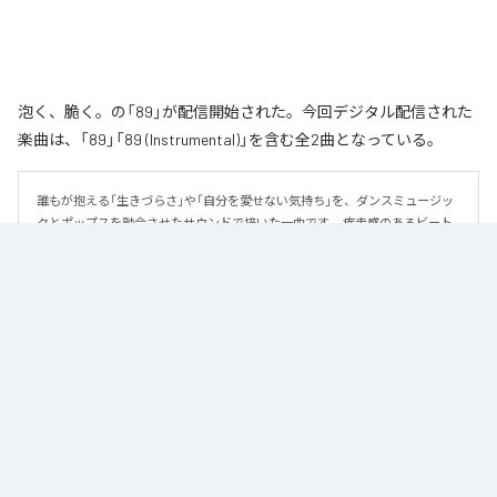
泡く、脆く。の「89」が配信開始された。今回デジタル配信された
楽曲は、「89」「89 (Instrumental)」を含む全2曲となっている。
誰もが抱える「生きづらさ」や「自分を愛せない気持ち」を、ダンスミュージッ
クとポップスを融合させたサウンドで描いた一曲です。 疾走感のあるビート
と繊細な歌詞が交差し、苦しさの中にも小さな希望を見つけ出していく。 「味
方だよ」というメッセージが、心にそっと寄り添う作品です。
なお「
89
」は、
Apple Music
、
Spotify
、
LINE MUSIC
、
YouTube Music
、
Amazon Music Unlimited
などの音楽配信サービスで聴くことができ
る。
各配信サービス：
89