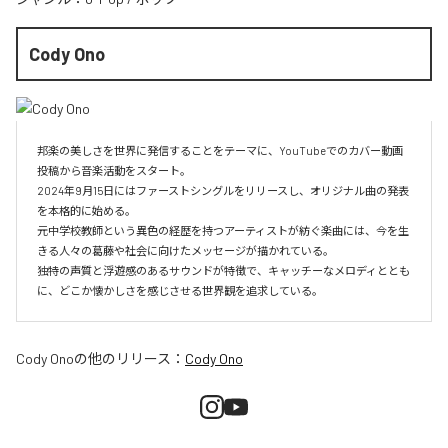
Cody Ono
邦楽の美しさを世界に発信することをテーマに、YouTubeでのカバー動画
投稿から音楽活動をスタート。

2024年9月15日にはファーストシングルをリリースし、オリジナル曲の発表
を本格的に始める。

元中学校教師という異色の経歴を持つアーティストが紡ぐ楽曲には、今を生
きる人々の葛藤や社会に向けたメッセージが描かれている。

独特の声質と浮遊感のあるサウンドが特徴で、キャッチーなメロディととも
に、どこか懐かしさを感じさせる世界観を追求している。
Cody Ono
の他のリリース：
Cody Ono