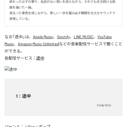
終わったはずの夢や、名前のない想いを抱えながら、それでも歩き続ける旅
路を描いた一曲。

見失った景色を探しながら、新しい一歩を踏み出す瞬間を壮大なサウンドで
表現している。
なお「
途中
」は、
Apple Music
、
Spotify
、
LINE MUSIC
、
YouTube
Music
、
Amazon Music Unlimited
などの音楽配信サービスで聴くこと
ができる。
各配信サービス：
途中
1
：
途中
Cody Ono
ジャンル：
J-Pop
/
ポップ