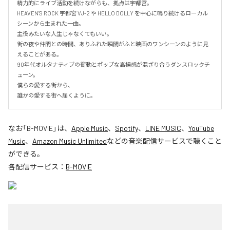
精力的にライブ活動を続けながらも、拠点は宇都宮。

HEAVEN'S ROCK 宇都宮 VJ-2 や HELLO DOLLY を中心に鳴り続けるローカル
シーンから生まれた一曲。

主役みたいな人生じゃなくてもいい。

街の夜や仲間との時間、ありふれた瞬間がふと映画のワンシーンのように見
えることがある。

90年代オルタナティブの衝動とポップな高揚感が混ざり合うダンスロックチ
ューン。

僕らの愛する街から、

誰かの愛する街へ届くように。
なお「
B-MOVIE
」は、
Apple Music
、
Spotify
、
LINE MUSIC
、
YouTube
Music
、
Amazon Music Unlimited
などの音楽配信サービスで聴くこと
ができる。
各配信サービス：
B-MOVIE