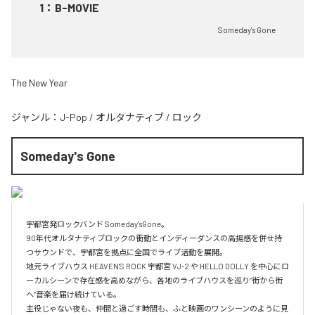
1
：
B-MOVIE
Someday's Gone
The New Year
ジャンル：
J-Pop
/
オルタナティブ
/
ロック
Someday's Gone
宇都宮発ロックバンド Someday'sGone。

90年代オルタナティブロックの衝動とインディーダンスの高揚感を併せ持
つサウンドで、宇都宮を拠点に全国でライブ活動を展開。

地元ライブハウス HEAVEN'S ROCK 宇都宮 VJ-2 や HELLO DOLLY を中心にロ
ーカルシーンで存在感を高めながら、各地のライブハウスを巡り“街から街
へ”音楽を届け続けている。

主役じゃない夜も、仲間と過ごす時間も、ふと映画のワンシーンのように見