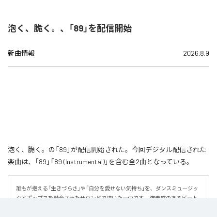
泡く、脆く。、「89」を配信開始
新曲情報
2026.8.9
泡く、脆く。の「89」が配信開始された。今回デジタル配信された
楽曲は、「89」「89 (Instrumental)」を含む全2曲となっている。
誰もが抱える「生きづらさ」や「自分を愛せない気持ち」を、ダンスミュージッ
クとポップスを融合させたサウンドで描いた一曲です。 疾走感のあるビート
と繊細な歌詞が交差し、苦しさの中にも小さな希望を見つけ出していく。 「味