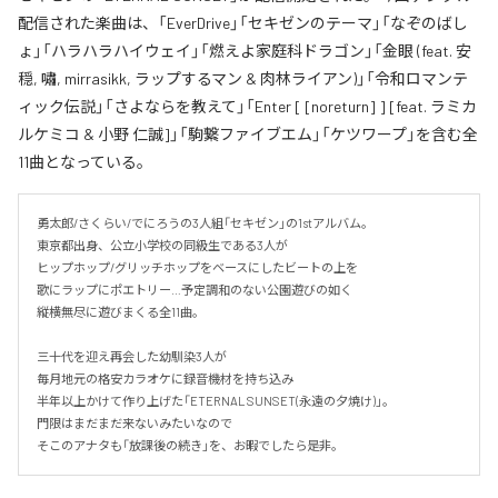
配信された楽曲は、「EverDrive」「セキゼンのテーマ」「なぞのばし
ょ」「ハラハラハイウェイ」「燃えよ家庭科ドラゴン」「金眼 (feat. 安
穏, 嘯, mirrasikk, ラップするマン & 肉林ライアン)」「令和ロマンテ
ィック伝説」「さよならを教えて」「Enter [ [noreturn] ] [feat. ラミカ
ルケミコ & 小野 仁誠]」「駒繋ファイブエム」「ケツワープ」を含む全
11曲となっている。
勇太郎/さくらい/でにろうの3人組「セキゼン」の1stアルバム。

東京都出身、公立小学校の同級生である3人が

ヒップホップ/グリッチホップをベースにしたビートの上を

歌にラップにポエトリー…予定調和のない公園遊びの如く

縦横無尽に遊びまくる全11曲。

三十代を迎え再会した幼馴染3人が

毎月地元の格安カラオケに録音機材を持ち込み

半年以上かけて作り上げた「ETERNAL SUNSET(永遠の夕焼け)」。

門限はまだまだ来ないみたいなので

そこのアナタも「放課後の続き」を、お暇でしたら是非。