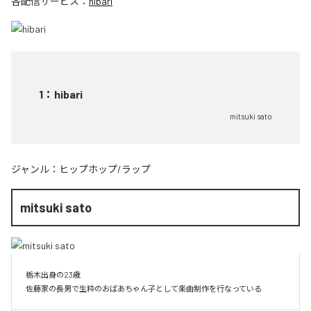
各配信サービス：
hibari
1
：
hibari
mitsuki sato
ジャンル：
ヒップホップ/ラップ
mitsuki sato
栃木出身の23歳

佐藤家の長男で生粋のおばあちゃん子として楽曲制作を行なっている