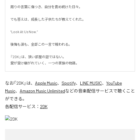
周りの言葉に傷つき、自分を責め続けた日々。

でも答えは、成長した子供たちが教えてくれた。

“Look At Us Now.”

後悔も涙も、全部この一言で報われる。

『2DK』は、狭い部屋の話ではない。

愛が受け継がれていく、一つの家族の物語。
なお「
2DK
」は、
Apple Music
、
Spotify
、
LINE MUSIC
、
YouTube
Music
、
Amazon Music Unlimited
などの音楽配信サービスで聴くこと
ができる。
各配信サービス：
2DK