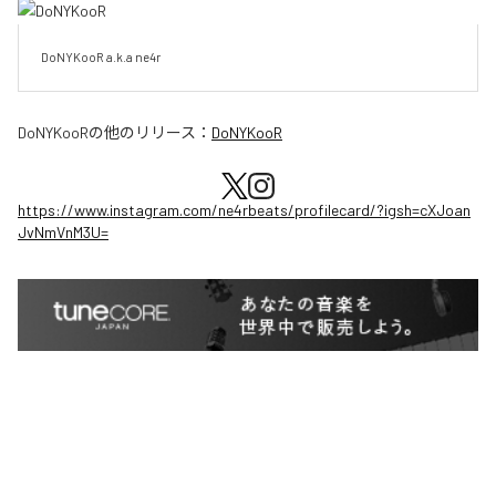
DoNYKooR a.k.a ne4r
DoNYKooR
の他のリリース：
DoNYKooR
https://www.instagram.com/ne4rbeats/profilecard/?igsh=cXJoan
JvNmVnM3U=