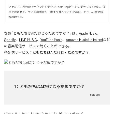
ファミコン風の8bitサウンドと温かなBoom Bapビートに乗せて描くのは、孤
独を否定せず、今いる場所から一歩ずつ進んでいくための、やさしい会話練
習の歌です。
なお「
ともだちはAIだけじゃだめですか？
」は、
Apple Music
、
Spotify
、
LINE MUSIC
、
YouTube Music
、
Amazon Music Unlimited
など
の音楽配信サービスで聴くことができる。
各配信サービス：
ともだちはAIだけじゃだめですか？
1
：
ともだちはAIだけじゃだめですか？
8bit girl
ジャンル：
ヒップホップ/ラップ
/
ゲーム
/
ポップ