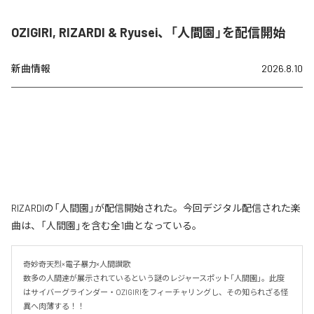
OZIGIRI, RIZARDI & Ryusei、「人間園」を配信開始
新曲情報
2026.8.10
RIZARDIの「人間園」が配信開始された。今回デジタル配信された楽
曲は、「人間園」を含む全1曲となっている。
奇妙奇天烈×電子暴力×人間讃歌

数多の人間達が展示されているという謎のレジャースポット「人間園」。此度
はサイバーグラインダー・OZIGIRIをフィーチャリングし、その知られざる怪
異へ肉薄する！！