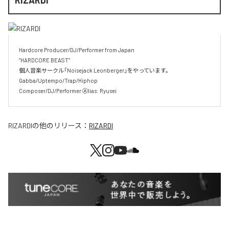
RIZARDI
Hardcore Producer/DJ/Performer from Japan

”HARDCORE BEAST” 

個人音楽サークル「Noisejack Leonberger」をやっています。

Gabba/Uptempo/Trap/Hiphop 

Composer/DJ/Performer Ⓐlias: Ryusei
RIZARDI
の他のリリース：
RIZARDI