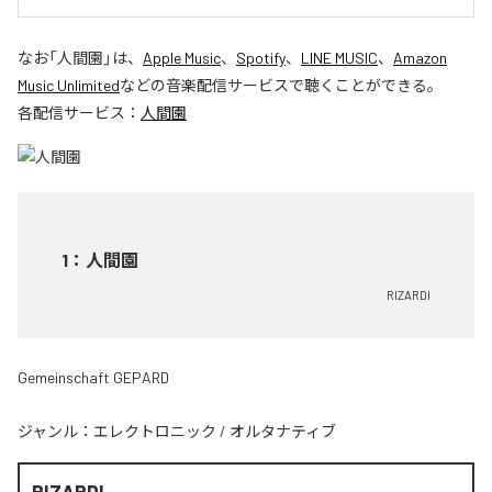
なお「
人間園
」は、
Apple Music
、
Spotify
、
LINE MUSIC
、
Amazon
Music Unlimited
などの音楽配信サービスで聴くことができる。
各配信サービス：
人間園
1
：
人間園
RIZARDI
Gemeinschaft GEPARD
ジャンル：
エレクトロニック
/
オルタナティブ