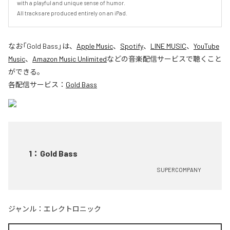
with a playful and unique sense of humor.

All tracks are produced entirely on an iPad.
なお「
Gold Bass
」は、
Apple Music
、
Spotify
、
LINE MUSIC
、
YouTube
Music
、
Amazon Music Unlimited
などの音楽配信サービスで聴くこと
ができる。
各配信サービス：
Gold Bass
1
：
Gold Bass
SUPERCOMPANY
ジャンル：
エレクトロニック