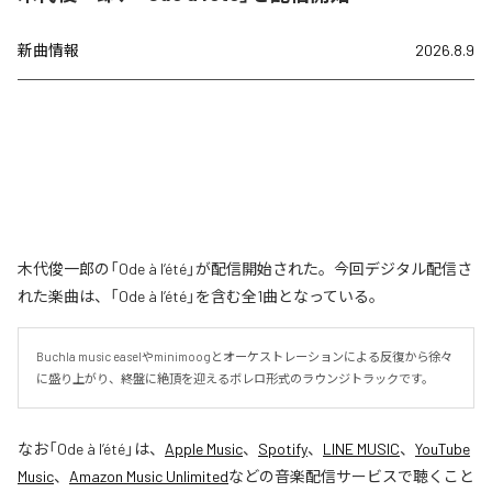
新曲情報
2026.8.9
木代俊一郎の「Ode à l’été」が配信開始された。今回デジタル配信さ
れた楽曲は、「Ode à l’été」を含む全1曲となっている。
Buchla music easelやminimoogとオーケストレーションによる反復から徐々
に盛り上がり、終盤に絶頂を迎えるボレロ形式のラウンジトラックです。
なお「
Ode à l’été
」は、
Apple Music
、
Spotify
、
LINE MUSIC
、
YouTube
Music
、
Amazon Music Unlimited
などの音楽配信サービスで聴くこと