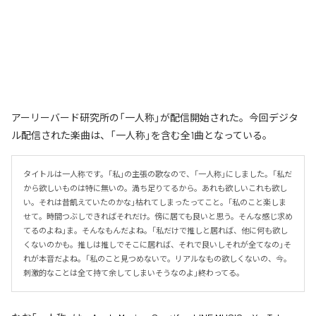
アーリーバード研究所の「一人称」が配信開始された。今回デジタ
ル配信された楽曲は、「一人称」を含む全1曲となっている。
タイトルは一人称です。「私」の主張の歌なので、「一人称」にしました。「私だ
から欲しいものは特に無いの。満ち足りてるから。あれも欲しいこれも欲し
い。それは昔飢えていたのかな」枯れてしまったってこと。「私のこと楽しま
せて。時間つぶしできればそれだけ。傍に居ても良いと思う。そんな感じ求め
てるのよね」ま。そんなもんだよね。「私だけで推しと居れば、他に何も欲し
くないのかも。推しは推しでそこに居れば、それで良いしそれが全てなの」そ
れが本音だよね。「私のこと見つめないで。リアルなもの欲しくないの、今。
刺激的なことは全て持て余してしまいそうなのよ」終わってる。