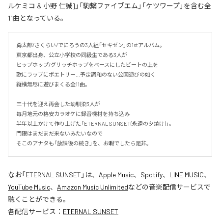
ルケミコ & 小野 仁誠]」「駒繋ファイブエム」「ケツワープ」を含む全
11曲となっている。
勇太郎/さくらい/でにろうの3人組「セキゼン」の1stアルバム。

東京都出身、公立小学校の同級生である3人が

ヒップホップ/グリッチホップをベースにしたビートの上を

歌にラップにポエトリー…予定調和のない公園遊びの如く

縦横無尽に遊びまくる全11曲。

三十代を迎え再会した幼馴染3人が

毎月地元の格安カラオケに録音機材を持ち込み

半年以上かけて作り上げた「ETERNAL SUNSET(永遠の夕焼け)」。

門限はまだまだ来ないみたいなので

そこのアナタも「放課後の続き」を、お暇でしたら是非。
なお「
ETERNAL SUNSET
」は、
Apple Music
、
Spotify
、
LINE MUSIC
、
YouTube Music
、
Amazon Music Unlimited
などの音楽配信サービスで
聴くことができる。
各配信サービス：
ETERNAL SUNSET