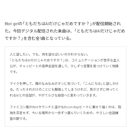
8bit girlの「ともだちはAIだけじゃだめですか？」が配信開始され
た。今回デジタル配信された楽曲は、「ともだちはAIだけじゃだめ
ですか？」を含む全1曲となっている。
人と話したい。でも、何を話せばいいのかわからない。

『ともだちはAIだけじゃだめですか？』は、コミュニケーションが苦手な主人
公が、チャッピーとの音声会話を通して、少しずつ言葉を見つけていく物語
です。

マイクを押して、隣のなみなみボタンに気づいて、「こんにちは」と話しかけ
る。たったそれだけのことにも緊張してしまうけれど、急かさずに待ってく
れるAIとの会話が、やがて小さな自信へと変わっていきます。

ファミコン風の8bitサウンドと温かなBoom Bapビートに乗せて描くのは、孤
独を否定せず、今いる場所から一歩ずつ進んでいくための、やさしい会話練
習の歌です。