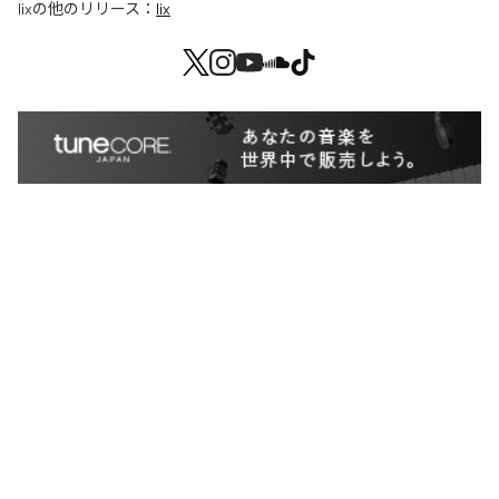
lix
の他のリリース：
lix