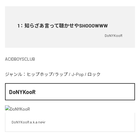
1
：
知らざあ言って聴かせやSHOOOWWW
DoNYKooR
ACIDBOYSCLUB
ジャンル：
ヒップホップ/ラップ
/
J-Pop
/
ロック
DoNYKooR
DoNYKooR a.k.a ne4r