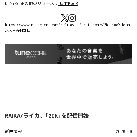
DoNYKooR
の他のリリース：
DoNYKooR
https://www.instagram.com/ne4rbeats/profilecard/?igsh=cXJoan
JvNmVnM3U=
RAIKA/ライカ、「2DK」を配信開始
新曲情報
2026.8.9