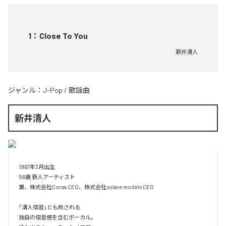
1
：
Close To You
新井清人
ジャンル：
J-Pop
/
歌謡曲
新井清人
1967年3月出生 

58歳 新人アーティスト 

兼、株式会社Corsa CEO、株式会社solare models CEO

「清人倍音」とも称される

独自の倍音感を含むボーカル。
