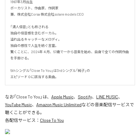
1967年3月出生 

ボーカリスト、作曲家、作詞家 

兼、株式会社Corsa 株式会社solare models CEO

「清人倍音」とも称される

独自の倍音感を含むボーカル。

溢れ出るキャッチーなメロディ。

独自の感性で人生を紡ぐ言霊。

驚くことに、2024年４月、57歳で一から音楽を始め、自身で全ての作詞作曲
を手掛ける。

5thシングル「Close To You」は3rdシングル「純子」の

エピソード０に該当する楽曲。
なお「
Close To You
」は、
Apple Music
、
Spotify
、
LINE MUSIC
、
YouTube Music
、
Amazon Music Unlimited
などの音楽配信サービスで
聴くことができる。
各配信サービス：
Close To You