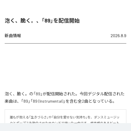
泡く、脆く。、「89」を配信開始
新曲情報
2026.8.9
泡く、脆く。の「89」が配信開始された。今回デジタル配信された
楽曲は、「89」「89 (Instrumental)」を含む全2曲となっている。
誰もが抱える「生きづらさ」や「自分を愛せない気持ち」を、ダンスミュージッ
クとポップスを融合させたサウンドで描いた一曲です。 疾走感のあるビート
と繊細な歌詞が交差し、苦しさの中にも小さな希望を見つけ出していく。 「味