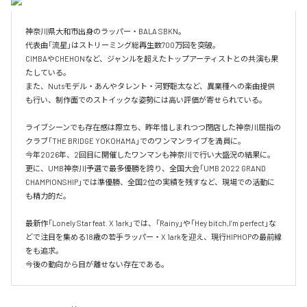
神奈川県大和市出身のラッパー・BALA SBKN。

代表曲「流星」はストリーミング総再生数700万回を突破。

CIMBAやCHEHONなど、ジャンルを超えたトップアーティストとの共演も果
たしている。

また、Nutsモデル・あんやタレント・河野聡太など、異業種への楽曲提供
も行い、制作面でのストイックな姿勢には高い評価が寄せられている。

ライブシーンでも存在感は際立ち、昨年惜しまれつつ閉店した神奈川屈指の
クラブ「THE BRIDGE YOKOHAMA」でのワンマンライブを満員に。

今年2026年、2回目に開催したワンマンも神奈川で行い大盛況の結果に。

更に、UMB神奈川予選で最多優勝を誇り、全国大会「UMB 2022 GRAND 
CHAMPIONSHIP」では準優勝、全国2位の実績を残すなど、現場での活動に
も精力的だ。

最新作「Lonely Star feat. X 1ark」では、「Rainy」や「Hey bitch,I’m perfect」な
どで注目を集める18歳の若手ラッパー・X 1arkを迎え、現行HIPHOPの最前線
をも追求。

今後の動向から目が離せない存在である。