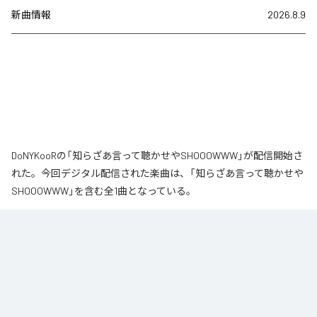
新曲情報
2026.8.9
DoNYKooRの「知らざあ言って聴かせやSHOOOWWW」が配信開始さ
れた。今回デジタル配信された楽曲は、「知らざあ言って聴かせや
SHOOOWWW」を含む全1曲となっている。
なお「
知らざあ言って聴かせやSHOOOWWW
」は、
Apple Music
、
Spotify
、
LINE MUSIC
、
YouTube Music
、
Amazon Music Unlimited
など
の音楽配信サービスで聴くことができる。
各配信サービス：
知らざあ言って聴かせやSHOOOWWW