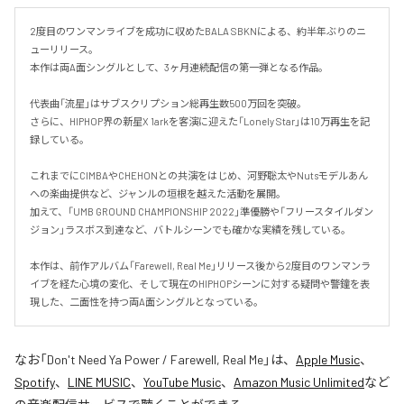
2度目のワンマンライブを成功に収めたBALA SBKNによる、約半年ぶりのニ
ューリリース。

本作は両A面シングルとして、3ヶ月連続配信の第一弾となる作品。

代表曲「流星」はサブスクリプション総再生数500万回を突破。

さらに、HIPHOP界の新星X 1arkを客演に迎えた「Lonely Star」は10万再生を記
録している。

これまでにCIMBAやCHEHONとの共演をはじめ、河野聡太やNutsモデルあん
への楽曲提供など、ジャンルの垣根を越えた活動を展開。

加えて、「UMB GROUND CHAMPIONSHIP 2022」準優勝や「フリースタイルダン
ジョン」ラスボス到達など、バトルシーンでも確かな実績を残している。

本作は、前作アルバム「Farewell, Real Me」リリース後から2度目のワンマンラ
イブを経た心境の変化、そして現在のHIPHOPシーンに対する疑問や警鐘を表
現した、二面性を持つ両A面シングルとなっている。
なお「
Don't Need Ya Power / Farewell, Real Me
」は、
Apple Music
、
Spotify
、
LINE MUSIC
、
YouTube Music
、
Amazon Music Unlimited
など