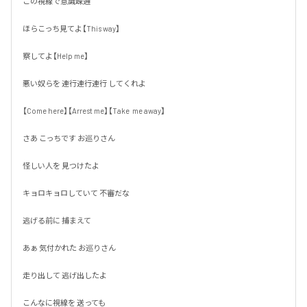
この視線で意識疎通

ほらこっち見てよ【This way】

察してよ【Help me】

悪い奴らを 連行連行連行 してくれよ

【Come here】【Arrest me】【Take  me away】

さあ こっちです お巡りさん

怪しい人を 見つけたよ

キョロキョロしていて 不審だな

逃げる前に 捕まえて

あぁ 気付かれた お巡りさん

走り出して 逃げ出したよ

こんなに視線を 送っても
