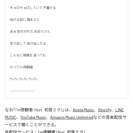
キョロキョロしていて 不審だな

逃げる前に 捕まえて

あぁ 気付かれた お巡りさん

走り出して 逃げ出したよ

こんなに視線を 送っても

だってI'm傍観者

Pu Pu  Pu Pu  Pu Pu

---------------------
なお「
I'm傍観者 (feat. 初音ミク)
」は、
Apple Music
、
Spotify
、
LINE
MUSIC
、
YouTube Music
、
Amazon Music Unlimited
などの音楽配信サ
ービスで聴くことができる。
各配信サービス：
I'm傍観者 (feat. 初音ミク)