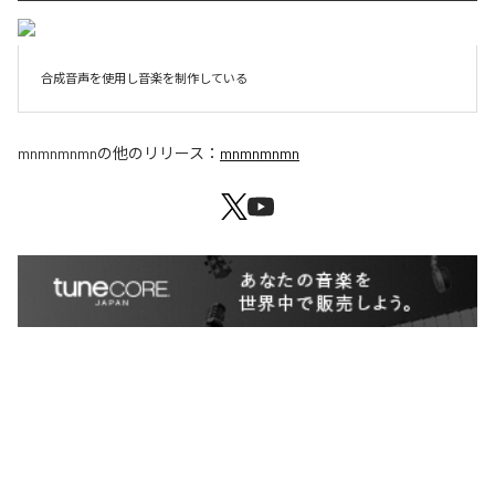
合成音声を使用し音楽を制作している
mnmnmnmn
の他のリリース：
mnmnmnmn