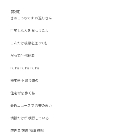
【歌詞】

さぁこっちです お巡りさん

可笑しな人を 見つけたよ

こんだけ視線を送っても

だってI'm傍観者

Pu Pu  Pu Pu  Pu Pu

帰宅途中 帰り道の

住宅街を 歩く私

最近ニュースで 治安の悪い

情報だけが 横行している

空き巣 窃盗  痴漢 恐喝
