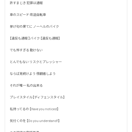
許すまじき 犯罪は通報

車のスピード 改造自転車

挙げ句の果てに ノーヘルのバイク

【違反も通報 】バイク 【違反も通報】

でも怖すぎる 動けない 

とんでもない リスクとプレッシャー

ならば見続けよう 傍観者しよう

それが唯一 私の出来る 

プレイスタイル【ディフェンスタイル】

私待ってるの 【Have you noticed】

気付くのを 【Do you understand?】
