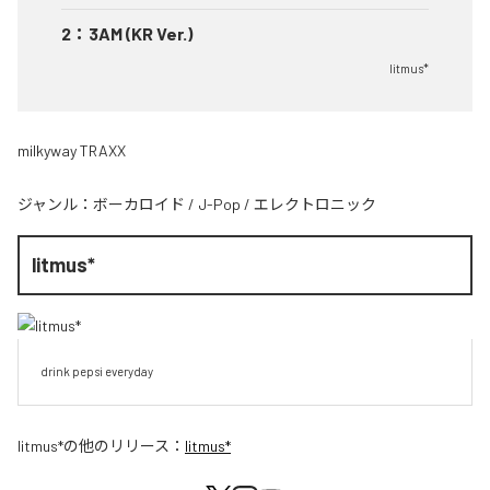
2
：
3AM (KR Ver.)
litmus*
milkyway TRAXX
ジャンル：
ボーカロイド
/
J-Pop
/
エレクトロニック
litmus*
drink pepsi everyday
litmus*
の他のリリース：
litmus*