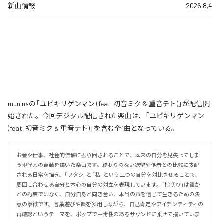
新曲情報
2026.8.4
muninaの「ユビキリゲンマン (feat. 初音ミク & 重音テト)」が配信開
始された。今回デジタル配信された楽曲は、「ユビキリゲンマン
(feat. 初音ミク & 重音テト)」を含む全1曲となっている。
お金や仕事、社会的価値に振り回されることで、本来の自分を見失ってしま
う現代人の葛藤を描いた楽曲です。終わりのない欲望や他者との比較に支配
される日常を描き、「ワタシ」と「私」という二つの自分を対比させることで、
周囲に合わせる自分と本心の自分の対立を表現しています。「指切り」は誰か
との約束ではなく、自分自身と向き合い、本当の声を信じて生きるための決
意の象徴です。言葉遊びや韻を多用しながら、自己肯定やアイデンティティの
再確認というテーマを、ポップで中毒性のあるサウンドに乗せて描いていま