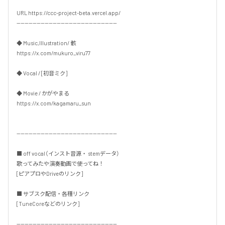
URL https://ccc-project-beta.vercel.app/

--------------------------------------------------

◆ Music,Illustration/ 骸

https://x.com/mukuro_viru77

◆ Vocal / [初音ミク]

◆ Movie / かがやまる

https://x.com/kagamaru_sun

--------------------------------------------------

■ off vocal（インスト音源・ stemデータ）

歌ってみたや演奏動画で使ってね！

[ピアプロやDriveのリンク]

■ サブスク配信・各種リンク

[TuneCoreなどのリンク]

--------------------------------------------------
