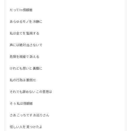
だってI'm傍観者

あらゆるモノを 冷静に

私は全てを 監視する

声には絶対 出さないで

危険を視線で 訴える

けれども思いと 裏腹に

私の行為は 脆弱だ

それでも辞めない この意思は

そぅ 私は傍観者

さあ こっちです お巡りさん

怪しい人を 見つけたよ
