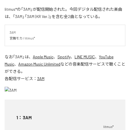
litmus*の「3AM」が配信開始された。今回デジタル配信された楽曲
は、「3AM」「3AM (KR Ver.)」を含む全2曲となっている。
3AM

宮舞モカ / litmus*
なお「
3AM
」は、
Apple Music
、
Spotify
、
LINE MUSIC
、
YouTube
Music
、
Amazon Music Unlimited
などの音楽配信サービスで聴くこと
ができる。
各配信サービス：
3AM
1
：
3AM
litmus*