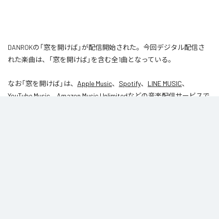
DANROKの「窓を開けば」が配信開始された。今回デジタル配信さ
れた楽曲は、「窓を開けば」を含む全1曲となっている。
なお「
窓を開けば
」は、
Apple Music
、
Spotify
、
LINE MUSIC
、
YouTube Music
、
Amazon Music Unlimited
などの音楽配信サービスで
聴くことができる。
各配信サービス：
窓を開けば
1
：
窓を開けば
DANROK