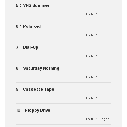
5
：
VHS Summer
Lo-fi CAT Ragdoll
6
：
Polaroid
Lo-fi CAT Ragdoll
7
：
Dial-Up
Lo-fi CAT Ragdoll
8
：
Saturday Morning
Lo-fi CAT Ragdoll
9
：
Cassette Tape
Lo-fi CAT Ragdoll
10
：
Floppy Drive
Lo-fi CAT Ragdoll