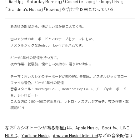
「Dial-Up」「Saturday Morning」「Cassette Tape」「Floppy Drive」
「Grandma's House」「Rewind」を含む全12曲となっている。
あの頃の部屋から、懐かしい音が聴こえてくる。

古いカシオのキーボードとVHSテープをテーマにした、

ノスタルジックなBedroom Lo-Fiアルバムです。

80〜90年代の記憶を持つ方に。

夜の作業、就寝前、懐かしい気持ちに浸りたい時に。

テーマ：古いカシオのキーボードが鳴り続ける部屋。ノスタルジックでロー
ファイな音色。80〜90年代の記憶

音楽スタイル：Nostalgic Lo-Fi、Bedroom Pop Lo-Fi、チープなキーボード
音、レトロビート

こんな方に：80〜90年代生まれ、レトロ・ノスタルジア好き、夜の作業・就
寝前BGM
なお「
カシオトーンが鳴る部屋
」は、
Apple Music
、
Spotify
、
LINE
MUSIC
、
YouTube Music
、
Amazon Music Unlimited
などの音楽配信サ