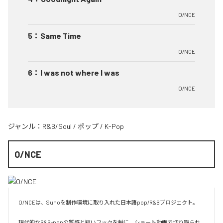
O/NCE
5
：
Same Time
O/NCE
6
：
I was not where I was
O/NCE
ジャンル：
R&B/Soul
/
ポップ
/
K-Pop
O/NCE
O/NCEは、Sunoを制作環境に取り入れた日本語pop/R&Bプロジェクト。

現代的なR&B-popの質感と短いフックを軸に、ショート動画で切り取られ