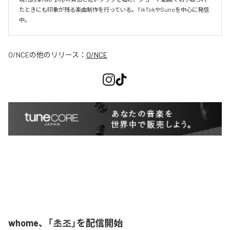
たときにも印象が残る楽曲制作を行っている。TikTokやSunoを中心に発信
O/NCE
の他のリリース：
O/NCE
whome、「초조」を配信開始