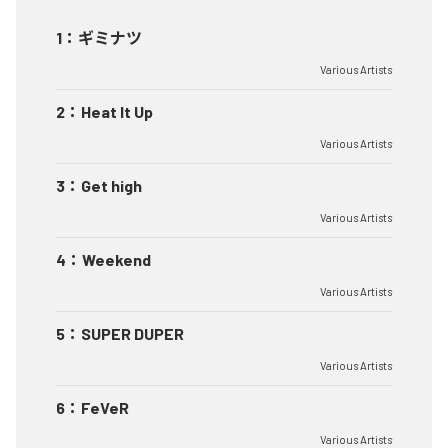
1
：
ギミナツ
Various Artists
2
：
Heat It Up
Various Artists
3
：
Get high
Various Artists
4
：
Weekend
Various Artists
5
：
SUPER DUPER
Various Artists
6
：
FeVeR
Various Artists