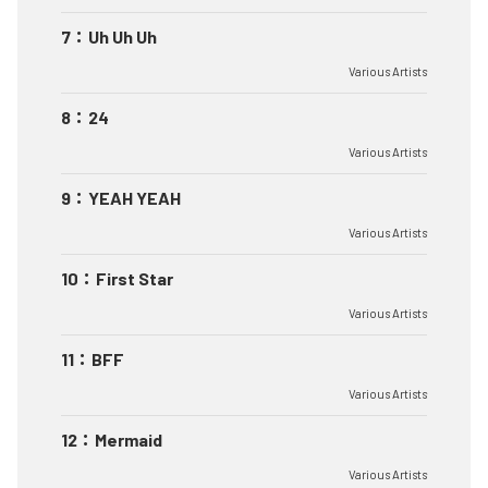
7
：
Uh Uh Uh
Various Artists
8
：
24
Various Artists
9
：
YEAH YEAH
Various Artists
10
：
First Star
Various Artists
11
：
BFF
Various Artists
12
：
Mermaid
Various Artists