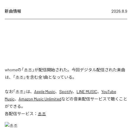
新曲情報
2026.8.9
whomeの「초조」が配信開始された。今回デジタル配信された楽曲
は、「초조」を含む全1曲となっている。
なお「
초조
」は、
Apple Music
、
Spotify
、
LINE MUSIC
、
YouTube
Music
、
Amazon Music Unlimited
などの音楽配信サービスで聴くこと
ができる。
各配信サービス：
초조