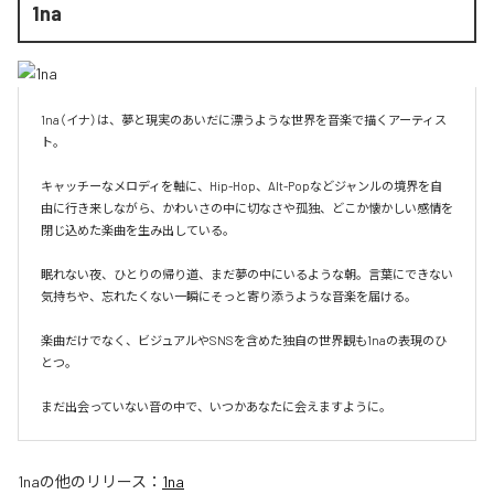
1na
1na（イナ）は、夢と現実のあいだに漂うような世界を音楽で描くアーティス
ト。

キャッチーなメロディを軸に、Hip-Hop、Alt-Popなどジャンルの境界を自
由に行き来しながら、かわいさの中に切なさや孤独、どこか懐かしい感情を
閉じ込めた楽曲を生み出している。

眠れない夜、ひとりの帰り道、まだ夢の中にいるような朝。言葉にできない
気持ちや、忘れたくない一瞬にそっと寄り添うような音楽を届ける。

楽曲だけでなく、ビジュアルやSNSを含めた独自の世界観も1naの表現のひ
とつ。

まだ出会っていない音の中で、いつかあなたに会えますように。
1na
の他のリリース：
1na