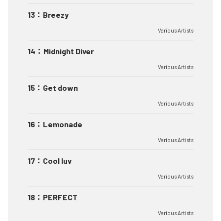
13
：
Breezy
Various Artists
14
：
Midnight Diver
Various Artists
15
：
Get down
Various Artists
16
：
Lemonade
Various Artists
17
：
Cool luv
Various Artists
18
：
PERFECT
Various Artists