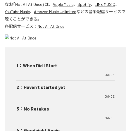
なお「
Not All At Once
」は、
Apple Music
、
Spotify
、
LINE MUSIC
、
YouTube Music
、
Amazon Music Unlimited
などの音楽配信サービスで
聴くことができる。
各配信サービス：
Not All At Once
1
：
When Did I Start
O/NCE
2
：
Haven’t started yet
O/NCE
3
：
No Retakes
O/NCE
4
：
Goodnight Again