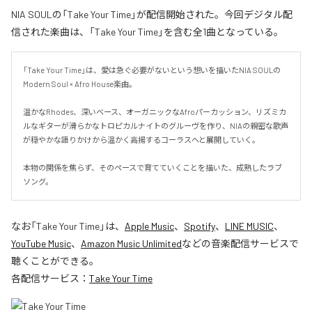
NIA SOULの「Take Your Time」が配信開始された。今回デジタル配
信された楽曲は、「Take Your Time」を含む全1曲となっている。
「Take Your Time」は、愛は急ぐ必要がないという想いを描いたNIA SOULの
Modern Soul × Afro House楽曲。

温かなRhodes、深いベース、オーガニックなAfroパーカッション、リズミカ
ルなギターが滑らかなトロピカルナイトのグルーヴを作り、NIAの親密な歌声
が穏やかな語りかけから温かく高揚するコーラスへと展開していく。

本物の関係を焦らず、そのペースで育てていくことを描いた、成熟したラブ
ソング。
なお「
Take Your Time
」は、
Apple Music
、
Spotify
、
LINE MUSIC
、
YouTube Music
、
Amazon Music Unlimited
などの音楽配信サービスで
聴くことができる。
各配信サービス：
Take Your Time