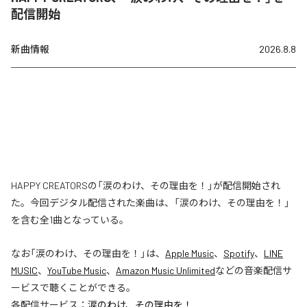
配信開始
新曲情報
2026.8.8
HAPPY CREATORSの「涙のわけ、その理由を！」が配信開始され
た。今回デジタル配信された楽曲は、「涙のわけ、その理由を！」
を含む全1曲となっている。
なお「
涙のわけ、その理由を！
」は、
Apple Music
、
Spotify
、
LINE
MUSIC
、
YouTube Music
、
Amazon Music Unlimited
などの音楽配信サ
ービスで聴くことができる。
各配信サービス：
涙のわけ、その理由を！