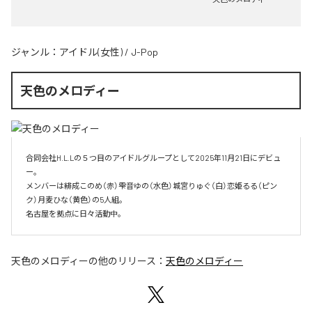
ジャンル：
アイドル(女性)
/
J-Pop
天色のメロディー
合同会社H.L.Lの５つ目のアイドルグループとして2025年11月21日にデビュ
ー。

メンバーは緋成このめ（赤）雫音ゆの（水色）城宮りゅぐ（白）恋姫るる（ピン
ク）月麦ひな（黄色）の5人組。

名古屋を拠点に日々活動中。
天色のメロディー
の他のリリース：
天色のメロディー