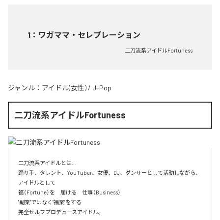
1
：
ワガママ・セレブレーション
二刀流系アイドルFortuness
ジャンル：
アイドル(女性)
/
J-Pop
二刀流系アイドルFortuness
二刀流系アイドルとは…

踊り手、タレント、YouTuber、女優、DJ、ダンサーとして活動しながら、
アイドルとして

福（Fortune）を　届ける　仕事（Business）

"副業"ではなく"福業"をする

完全セルフプロデュースアイドル。
