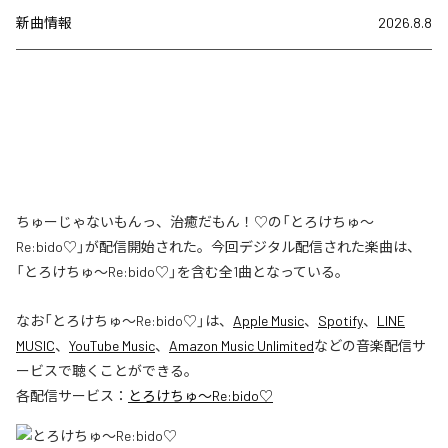
新曲情報
2026.8.8
ちゅーじゃないもんっ、治癒だもん！♡の「とろけちゅ〜
Re:bido♡」が配信開始された。今回デジタル配信された楽曲は、
「とろけちゅ〜Re:bido♡」を含む全1曲となっている。
なお「
とろけちゅ〜Re:bido♡
」は、
Apple Music
、
Spotify
、
LINE
MUSIC
、
YouTube Music
、
Amazon Music Unlimited
などの音楽配信サ
ービスで聴くことができる。
各配信サービス：
とろけちゅ〜Re:bido♡