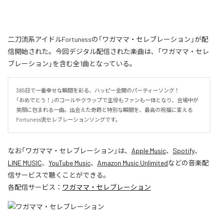
二刀流系アイドルFortunessの「ワガママ・セレブレーション」が配
信開始された。今回デジタル配信された楽曲は、「ワガママ・セレ
ブレーション」を含む全1曲となっている。
365日で一番幸せな瞬間を彩る、ハッピー全開のパーティーソング！

「おめでとう！」のコールやクラップで主役もファンも一体となり、会場中が
笑顔に包まれる一曲。出会えた奇跡と特別な瞬間を、最高の祝福に変える
Fortuness流セレブレーションソングです。
なお「
ワガママ・セレブレーション
」は、
Apple Music
、
Spotify
、
LINE MUSIC
、
YouTube Music
、
Amazon Music Unlimited
などの音楽配
信サービスで聴くことができる。
各配信サービス：
ワガママ・セレブレーション