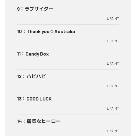
9
：
ラブサイダー
LiPAINT
10
：
Thank you☆Australia
LiPAINT
11
：
Candy Box
LiPAINT
12
：
ハピハピ
LiPAINT
13
：
GOOD LUCK
LiPAINT
14
：
弱気なヒーロー
LiPAINT