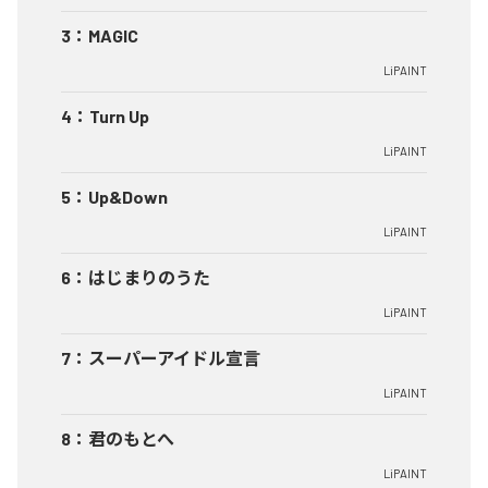
3
：
MAGIC
LiPAINT
4
：
Turn Up
LiPAINT
5
：
Up&Down
LiPAINT
6
：
はじまりのうた
LiPAINT
7
：
スーパーアイドル宣言
LiPAINT
8
：
君のもとへ
LiPAINT