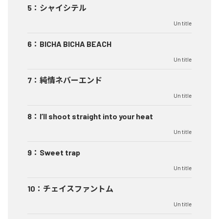
5
：
シャイシテル
Un title
6
：
BICHA BICHA BEACH
Un title
7
：
純情ネバーエンド
Un title
8
：
I’ll shoot straight into your heat
Un title
9
：
Sweet trap
Un title
10
：
チェイスファントム
Un title