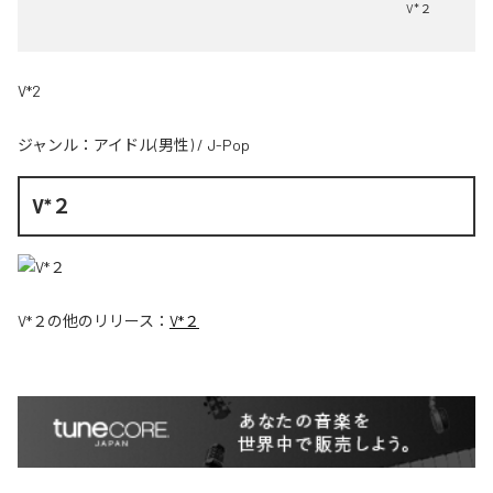
V*２
V*2
ジャンル：
アイドル(男性)
/
J-Pop
V*２
V*２
の他のリリース：
V*２