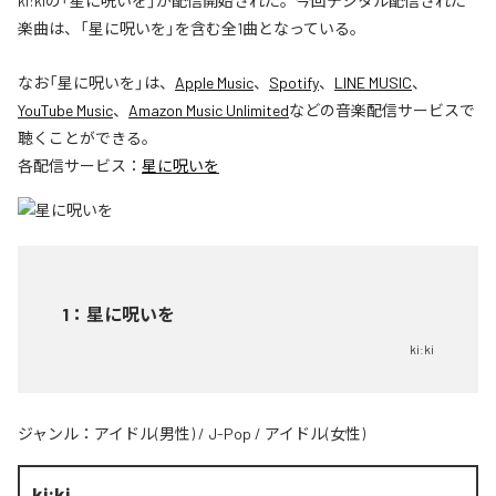
ki:kiの「星に呪いを」が配信開始された。今回デジタル配信された
楽曲は、「星に呪いを」を含む全1曲となっている。
なお「
星に呪いを
」は、
Apple Music
、
Spotify
、
LINE MUSIC
、
YouTube Music
、
Amazon Music Unlimited
などの音楽配信サービスで
聴くことができる。
各配信サービス：
星に呪いを
1
：
星に呪いを
ki:ki
ジャンル：
アイドル(男性)
/
J-Pop
/
アイドル(女性)
ki:ki