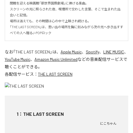
閉館を迎える映画館「新世界国際劇場」に捧げる楽曲。

スクリーンの光に照らされた夜、喫煙所で交わした言葉、そこで生まれた出
会いと記憶。

場所は消えても、その時間は心の中で上映され続ける。

「THE LAST SCREEN」は、思い出の場所を胸に刻みながら次の光へ歩き出すす
べての人へ贈るJ-POPロック
なお「
THE LAST SCREEN
」は、
Apple Music
、
Spotify
、
LINE MUSIC
、
YouTube Music
、
Amazon Music Unlimited
などの音楽配信サービスで
聴くことができる。
各配信サービス：
THE LAST SCREEN
1
：
THE LAST SCREEN
にこちゃん