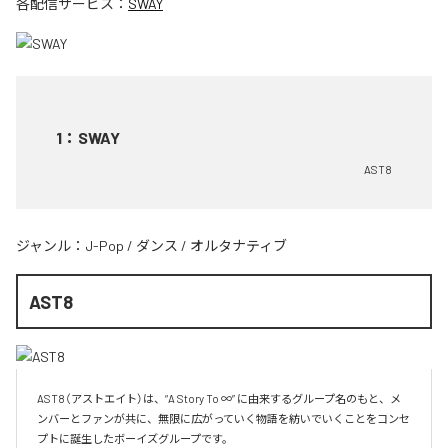
各配信サービス：
SWAY
1
：
SWAY
AST8
ジャンル：
J-Pop
/
ダンス
/
オルタナティブ
AST8
AST8（アストエイト）は、“A Story To ∞” に由来するグループ名のもと、メ
ンバーとファンが共に、無限に広がっていく物語を紡いでいくことをコンセ
プトに誕生したボーイズグループです。
