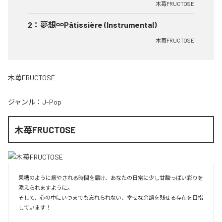
木苺FRUCTOSE
2
：
夢想∞Pâtissière (Instrumental)
木苺FRUCTOSE
木苺FRUCTOSE
ジャンル：
J-Pop
木苺FRUCTOSE
果糖のように癒やされる時間を届け、あなたの日常に少し甘酸っぱい彩りを
添えられますように。

そして、心の中にいつまでも忘れられない、幸せな余韻を残せる存在を目指
しています！