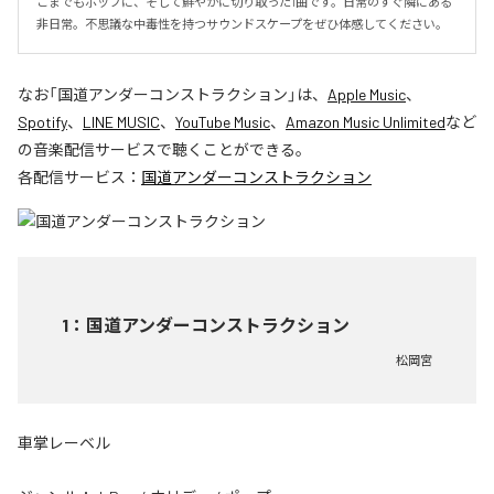
こまでもポップに、そして鮮やかに切り取った1曲です。日常のすぐ隣にある
非日常。不思議な中毒性を持つサウンドスケープをぜひ体感してください。
なお「
国道アンダーコンストラクション
」は、
Apple Music
、
Spotify
、
LINE MUSIC
、
YouTube Music
、
Amazon Music Unlimited
など
の音楽配信サービスで聴くことができる。
各配信サービス：
国道アンダーコンストラクション
1
：
国道アンダーコンストラクション
松岡宮
車掌レーベル