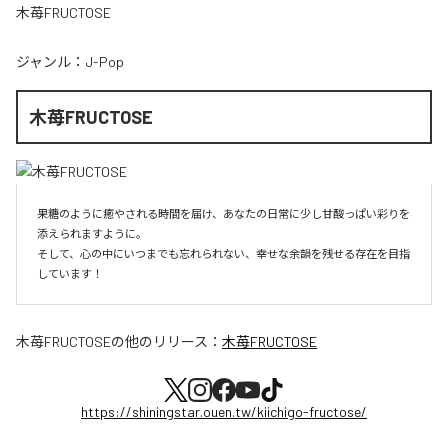
木苺FRUCTOSE
ジャンル：
J-Pop
木苺FRUCTOSE
果糖のように癒やされる時間を届け、あなたの日常に少し甘酸っぱい彩りを
添えられますように。

そして、心の中にいつまでも忘れられない、幸せな余韻を残せる存在を目指
しています！
木苺FRUCTOSE
の他のリリース：
木苺FRUCTOSE
https://shiningstar.ouen.tw/kiichigo-fructose/