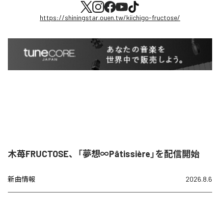
https://shiningstar.ouen.tw/kiichigo-fructose/
木苺FRUCTOSE、「夢想∞Pâtissière」を配信開始
新曲情報
2026.8.6