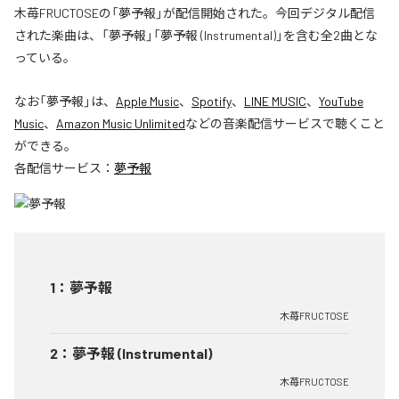
木苺FRUCTOSEの「夢予報」が配信開始された。今回デジタル配信
された楽曲は、「夢予報」「夢予報 (Instrumental)」を含む全2曲とな
っている。
なお「
夢予報
」は、
Apple Music
、
Spotify
、
LINE MUSIC
、
YouTube
Music
、
Amazon Music Unlimited
などの音楽配信サービスで聴くこと
ができる。
各配信サービス：
夢予報
1
：
夢予報
木苺FRUCTOSE
2
：
夢予報 (Instrumental)
木苺FRUCTOSE