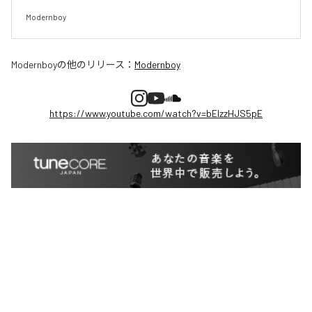
Modernboy
Modernboy
の他のリリース：
Modernboy
https://www.youtube.com/watch?v=bElzzHJS5pE