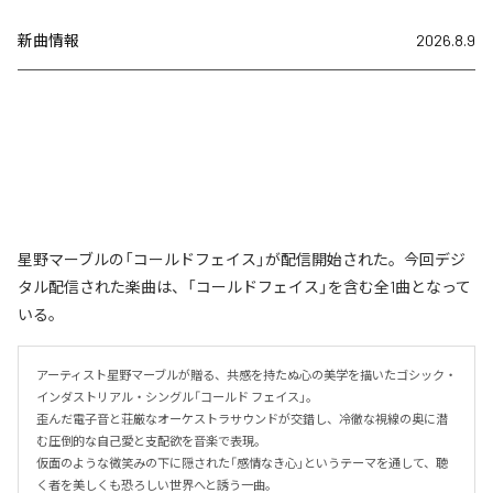
新曲情報
2026.8.9
星野マーブルの「コールドフェイス」が配信開始された。今回デジ
タル配信された楽曲は、「コールドフェイス」を含む全1曲となって
いる。
アーティスト星野マーブルが贈る、共感を持たぬ心の美学を描いたゴシック・
インダストリアル・シングル「コールド フェイス」。

歪んだ電子音と荘厳なオーケストラサウンドが交錯し、冷徹な視線の奥に潜
む圧倒的な自己愛と支配欲を音楽で表現。

仮面のような微笑みの下に隠された「感情なき心」というテーマを通して、聴
く者を美しくも恐ろしい世界へと誘う一曲。