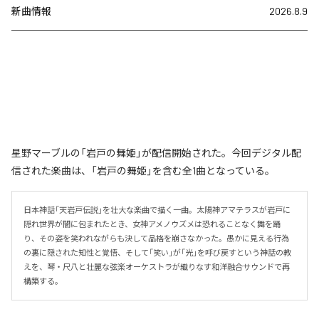
新曲情報
2026.8.9
星野マーブルの「岩戸の舞姫」が配信開始された。今回デジタル配
信された楽曲は、「岩戸の舞姫」を含む全1曲となっている。
日本神話「天岩戸伝説」を壮大な楽曲で描く一曲。太陽神アマテラスが岩戸に
隠れ世界が闇に包まれたとき、女神アメノウズメは恐れることなく舞を踊
り、その姿を笑われながらも決して品格を崩さなかった。愚かに見える行為
の裏に隠された知性と覚悟、そして「笑い」が「光」を呼び戻すという神話の教
えを、琴・尺八と壮麗な弦楽オーケストラが織りなす和洋融合サウンドで再
構築する。