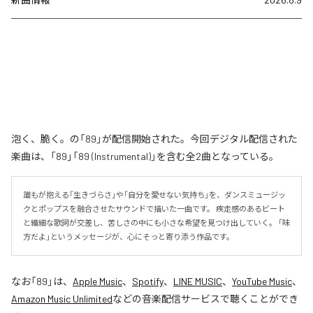
泡く、脆く。の「89」が配信開始された。今回デジタル配信された
楽曲は、「89」「89 (Instrumental)」を含む全2曲となっている。
誰もが抱える「生きづらさ」や「自分を愛せない気持ち」を、ダンスミュージッ
クとポップスを融合させたサウンドで描いた一曲です。 疾走感のあるビート
と繊細な歌詞が交差し、苦しさの中にも小さな希望を見つけ出していく。 「味
方だよ」というメッセージが、心にそっと寄り添う作品です。
なお「
89
」は、
Apple Music
、
Spotify
、
LINE MUSIC
、
YouTube Music
、
Amazon Music Unlimited
などの音楽配信サービスで聴くことができ