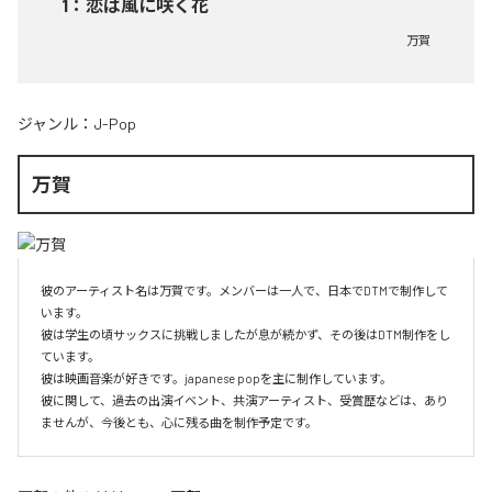
1
：
恋は風に咲く花
万賀
ジャンル：
J-Pop
万賀
彼のアーティスト名は万賀です。メンバーは一人で、日本でDTMで制作して
います。

彼は学生の頃サックスに挑戦しましたが息が続かず、その後はDTM制作をし
ています。

彼は映画音楽が好きです。japanese popを主に制作しています。

彼に関して、過去の出演イベント、共演アーティスト、受賞歴などは、あり
ませんが、今後とも、心に残る曲を制作予定です。