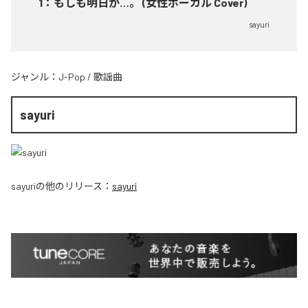
1
：
もしも明日が…。 (女性ボーカル Cover)
sayuri
ジャンル：
J-Pop
/
歌謡曲
sayuri
sayuri
の他のリリース：
sayuri