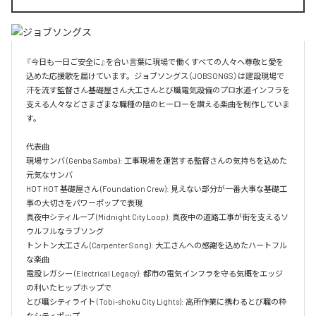
『今日も一日ご安全に』を合い言葉に現場で働くすべての人々へ尊敬と愛を
込めた応援歌を届けています。ジョブソングス（JOBSONGS）は建設現場で
汗を流す監督さん基礎屋さん大工さんとび職電気設備のプロ水道インフラを
支える人々などさまざまな職種の陰のヒーローを讃える楽曲を制作していま
す。

代表曲  

現場サンバ (Genba Samba): 工事現場を運営する監督さんの気持ちを込めた
元気なサンバ  

HOT HOT 基礎屋さん (Foundation Crew): 見えない部分が一番大事な基礎工
事の大切さをパワーポップで表現  

真夜中シティループ (Midnight City Loop): 真夜中の道路工事が街を支えるソ
ウルフルなラブソング  

トントン大工さん (Carpenter Song): 大工さんへの感謝を込めたハートフル
な楽曲  

電設レガシー (Electrical Legacy): 都市の電気インフラを守る気概をエッジ
の利いたヒップホップで  

とび職シティライト (Tobi-shoku City Lights): 高所作業に携わるとび職の粋
なシティポップ  
