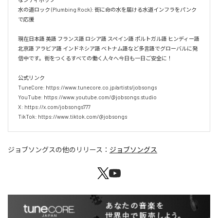
水の道ロック (Plumbing Rock): 街に命の水を届ける水道インフラをパンク
で応援

現在日本語 英語 フランス語 ロシア語 スペイン語 ポルトガル語 ヒンディー語 
北京語 アラビア語 インドネシア語 ベトナム語など多言語でグローバルに発
信中です。街をつくるすべての働く人々へ今日も一日ご安全に！

公式リンク

TuneCore: https://www.tunecore.co.jp/artists/jobsongs

YouTube: https://www.youtube.com/@jobsongs.studio

X: https://x.com/jobsongs777

TikTok: https://www.tiktok.com/@jobsongs
ジョブソングス
の他のリリース：
ジョブソングス