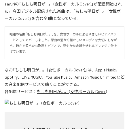
sayuriの「もしも明日が…。 (女性ボーカル Cover)」が配信開始され
た。今回デジタル配信された楽曲は、「もしも明日が…。 (女性ボ
ーカル Cover)」を含む全1曲となっている。
昭和の名曲「もしも明日が…。」を、女性ボーカルによるやさしいピアノバラ
ードとしてカバーしました。原曲の温かく懐かしいメロディを大切にしなが
ら、静かで柔らかな歌声とピアノで、穏やかな余韻を感じるアレンジに仕上
げています。
なお「
もしも明日が…。 (女性ボーカル Cover)
」は、
Apple Music
、
Spotify
、
LINE MUSIC
、
YouTube Music
、
Amazon Music Unlimited
など
の音楽配信サービスで聴くことができる。
各配信サービス：
もしも明日が…。 (女性ボーカル Cover)