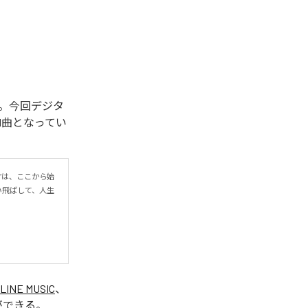
開始された。今回デジタ
を含む全1曲となってい
r”は、ここから始
い飛ばして、人生
LINE MUSIC
、
ができる。