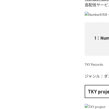
各配信サービ
1
：
Numb
TKY Records
ジャンル：
ダ
TKY proj