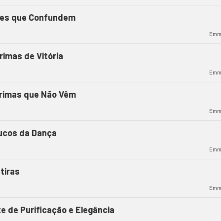
res que Confundem
Emm
rimas de Vitória
Emm
rimas que Não Vêm
Emm
ucos da Dança
Emm
tiras
Emm
te de Purificação e Elegância