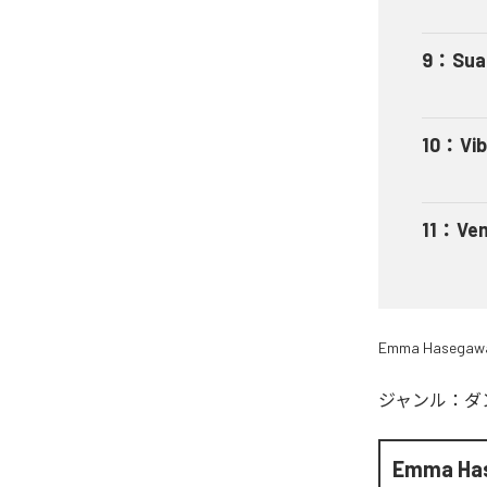
9
：
Sua
10
：
Vi
11
：
Ve
Emma Hasegaw
ジャンル：
ダ
Emma Ha