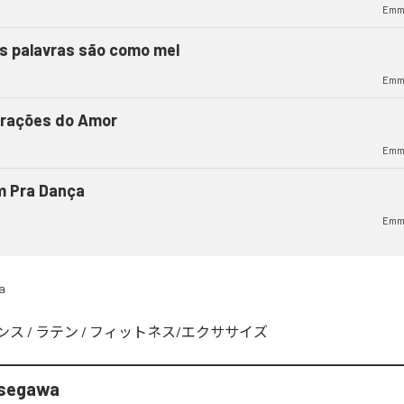
Emm
s palavras são como mel
Emm
brações do Amor
Emm
m Pra Dança
Emm
a
ンス
/
ラテン
/
フィットネス/エクササイズ
segawa