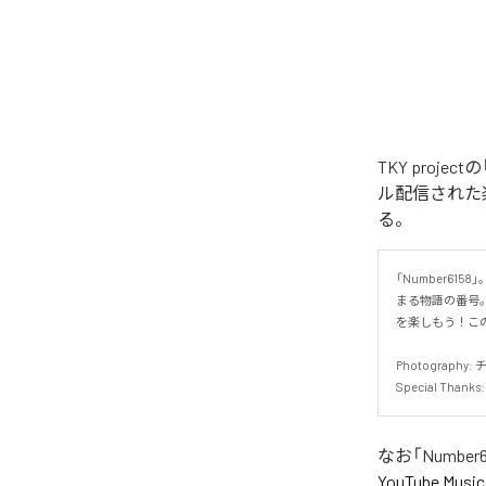
TKY project
ル配信された楽曲は、
る。
「Number61
まる物語の番号
を楽しもう！この
Photography: 
Special Tha
なお「
Number61
YouTube Music