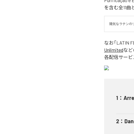
Purificação e
を含む全11
陽気なラテンの
なお「
LATIN 
Unlimited
など
各配信サービ
1
：
Arr
2
：
Dan