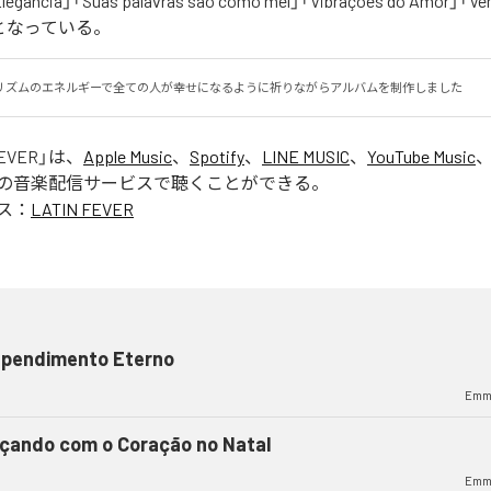
 Elegância」「Suas palavras são como mel」「Vibrações do Amor」「V
曲となっている。
リズムのエネルギーで全ての人が幸せになるように祈りながらアルバムを制作しました
FEVER
」は、
Apple Music
、
Spotify
、
LINE MUSIC
、
YouTube Music
の音楽配信サービスで聴くことができる。
ス：
LATIN FEVER
ependimento Eterno
Emm
çando com o Coração no Natal
Emm