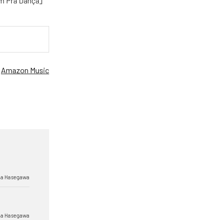
em Pra Dança」
、
Amazon Music
a Hasegawa
a Hasegawa