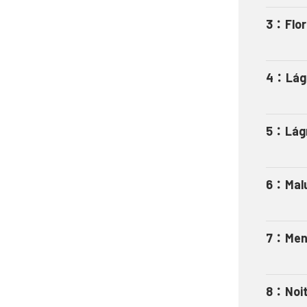
3
：
Flo
4
：
Lág
5
：
Lág
6
：
Mal
7
：
Men
8
：
Noi