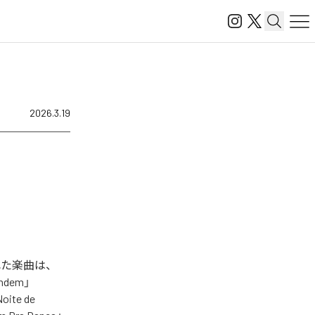
2026.3.19
された楽曲は、
undem」
oite de