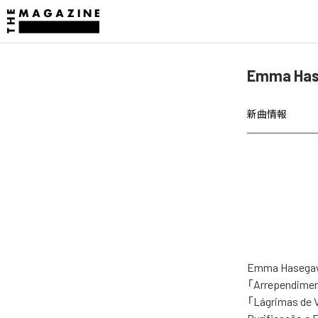
Emma Ha
新曲情報
Emma Has
「Arrependimen
「Lágrimas de 