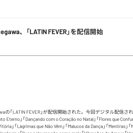
segawa、「LATIN FEVER」を配信開始
egawaの「LATIN FEVER」が配信開始された。今回デジタル配信
to Eterno」「Dançando com o Coração no Natal」「Flores que Conf
Vitória」「Lágrimas que Não Vêm」「Malucos da Dança」「Mentiras」「N