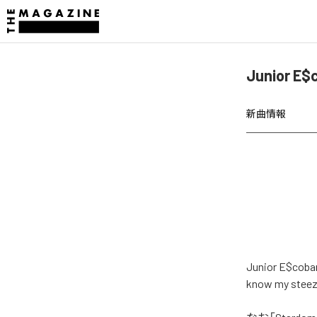
Junior E
新曲情報
Junior E
know my st