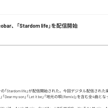
$cobar、「Stardom life」を配信開始
$cobarの「Stardom life」が配信開始された。今回デジタル配信され
eez」「Dear my son」「Let it be」「地元の唄 (Remix)」を含む全4