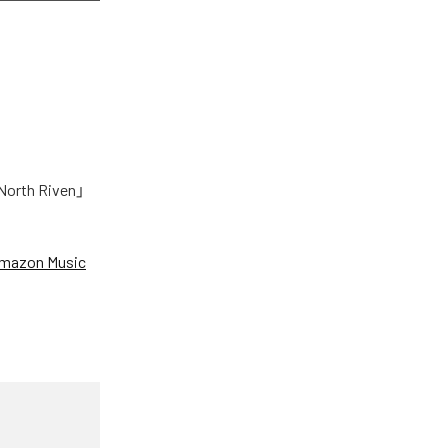
h Riven」
mazon Music