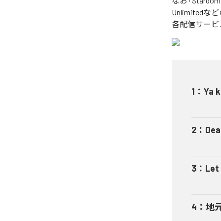
なお「
Stardom 
Unlimited
など
各配信サービ
1
：
Ya 
2
：
Dea
3
：
Let 
4
：
地元