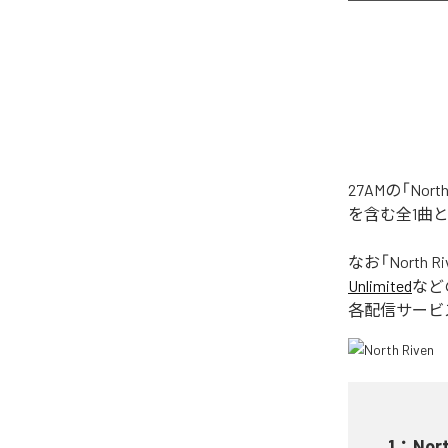
27AMの「No
を含む全1曲
なお「
North Ri
Unlimited
など
各配信サービ
1
：
Nort