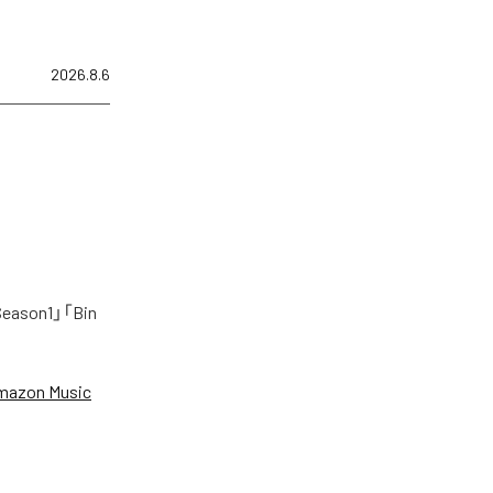
2026.8.6
on1」「Bin
mazon Music