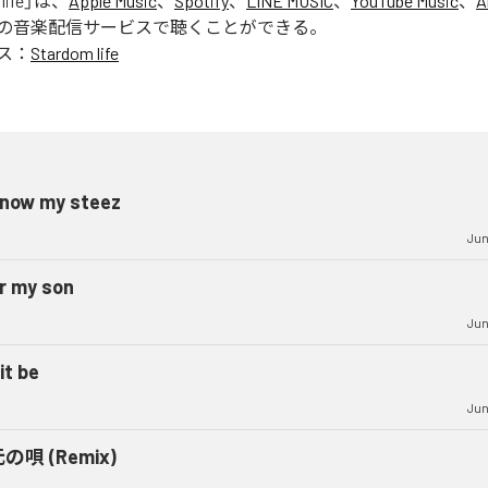
life
」は、
Apple Music
、
Spotify
、
LINE MUSIC
、
YouTube Music
、
A
の音楽配信サービスで聴くことができる。
ス：
Stardom life
know my steez
Jun
r my son
Jun
it be
Jun
の唄 (Remix)