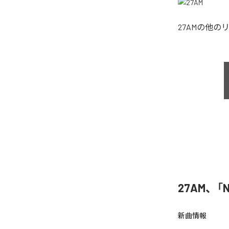
27AM
の他の
27AM、「N
新曲情報