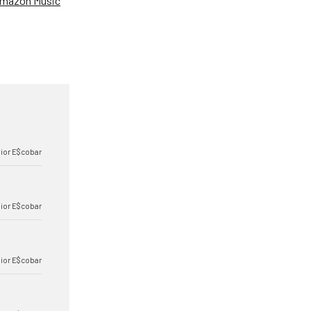
mazon Music
ior E$cobar
ior E$cobar
ior E$cobar