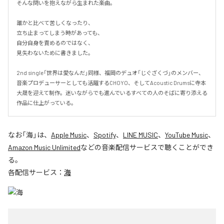
そんな問いを抱えながら生まれた楽曲。

誰かと比べて苦しくなったり、

立ち止まってしまう時があっても、

自分自身を責めるのではなく、

見失わないために書きました。

2nd single「世界は愛なんだ」同様、福岡のデュオ「じぐざくづ」のメンバー、
音楽プロデューサーとしても活躍するCHOYO、そしてAcoustic Drumsに寺本
大晟を迎えて制作。迷いながらでも進んでいるすべての人のそばに寄り添える
作品に仕上がっている。
なお「
海
」は、
Apple Music
、
Spotify
、
LINE MUSIC
、
YouTube Music
、
Amazon Music Unlimited
などの音楽配信サービスで聴くことができ
る。
各配信サービス：
海