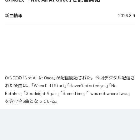
新曲情報
2026.8.9
O/NCEの「Not All At Once」が配信開始された。今回デジタル配信さ
れた楽曲は、「When Did I Start」「Haven’t started yet」「No
Retakes」「Goodnight Again」「Same Time」「I was not where I was」
を含む全6曲となっている。
なお「
Not All At Once
」は、
Apple Music
、
Spotify
、
LINE MUSIC
、
YouTube Music
、
Amazon Music Unlimited
などの音楽配信サービスで
聴くことができる。
各配信サービス：
Not All At Once