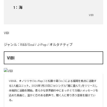
1
：
海
VIBI
VIBI
ジャンル：
R&B/Soul
/
J-Pop
/
オルタナティブ
VIBI
VIBIは、オノリリサ（Vo./Rap.）と松藤十萌（Vo.）による福岡を拠点に活動す
る2人組ユニット。2025年1月23日に1stシングル「雑に畳んで」をリリースし
本格的に活動を開始。柔らかな世界観の中にまっすぐで力強いメッセージを
込めた楽曲と、温かく芯のある歌声で、聴く人に寄り添う音楽を届けてい
る。