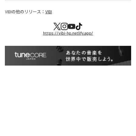
VIBI
の他のリリース：
VIBI
https://vibi-hp.netlify.app/