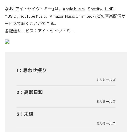
なお「
アイ・セイヴ・ミー
」は、
Apple Music
、
Spotify
、
LINE
MUSIC
、
YouTube Music
、
Amazon Music Unlimited
などの音楽配信サ
ービスで聴くことができる。
各配信サービス：
アイ・セイヴ・ミー
1
：
思わせ振り
ミルミールズ
2
：
憂鬱日和
ミルミールズ
3
：
未練
ミルミールズ