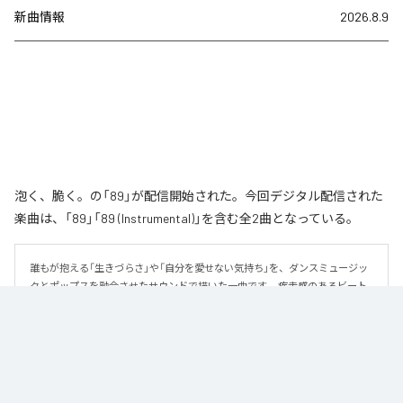
新曲情報
2026.8.9
泡く、脆く。の「89」が配信開始された。今回デジタル配信された
楽曲は、「89」「89 (Instrumental)」を含む全2曲となっている。
誰もが抱える「生きづらさ」や「自分を愛せない気持ち」を、ダンスミュージッ
クとポップスを融合させたサウンドで描いた一曲です。 疾走感のあるビート
と繊細な歌詞が交差し、苦しさの中にも小さな希望を見つけ出していく。 「味
方だよ」というメッセージが、心にそっと寄り添う作品です。
なお「
89
」は、
Apple Music
、
Spotify
、
LINE MUSIC
、
YouTube Music
、
Amazon Music Unlimited
などの音楽配信サービスで聴くことができ