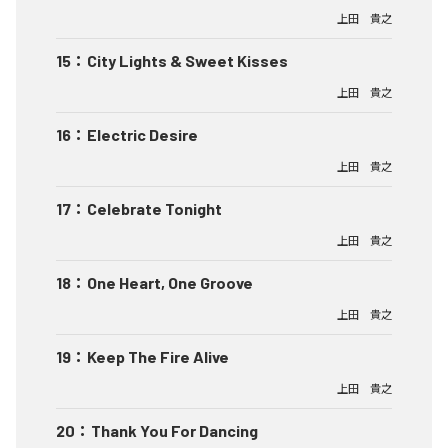
上田 貴之
15
：
City Lights & Sweet Kisses
上田 貴之
16
：
Electric Desire
上田 貴之
17
：
Celebrate Tonight
上田 貴之
18
：
One Heart, One Groove
上田 貴之
19
：
Keep The Fire Alive
上田 貴之
20
：
Thank You For Dancing