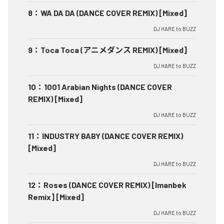
8
：
WA DA DA (DANCE COVER REMIX) [Mixed]
DJ HARE to BUZZ
9
：
Toca Toca (アニメダンス REMIX) [Mixed]
DJ HARE to BUZZ
10
：
1001 Arabian Nights (DANCE COVER
REMIX) [Mixed]
DJ HARE to BUZZ
11
：
INDUSTRY BABY (DANCE COVER REMIX)
[Mixed]
DJ HARE to BUZZ
12
：
Roses (DANCE COVER REMIX) [Imanbek
Remix] [Mixed]
DJ HARE to BUZZ