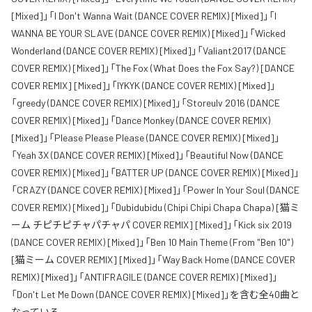
[Mixed]」「I Don't Wanna Wait (DANCE COVER REMIX) [Mixed]」「I
WANNA BE YOUR SLAVE (DANCE COVER REMIX) [Mixed]」「Wicked
Wonderland (DANCE COVER REMIX) [Mixed]」「Valiant2017 (DANCE
COVER REMIX) [Mixed]」「The Fox (What Does the Fox Say?) [DANCE
COVER REMIX] [Mixed]」「IYKYK (DANCE COVER REMIX) [Mixed]」
「greedy (DANCE COVER REMIX) [Mixed]」「Storeulv 2016 (DANCE
COVER REMIX) [Mixed]」「Dance Monkey (DANCE COVER REMIX)
[Mixed]」「Please Please Please (DANCE COVER REMIX) [Mixed]」
「Yeah 3X (DANCE COVER REMIX) [Mixed]」「Beautiful Now (DANCE
COVER REMIX) [Mixed]」「BATTER UP (DANCE COVER REMIX) [Mixed]」
「CRAZY (DANCE COVER REMIX) [Mixed]」「Power In Your Soul (DANCE
COVER REMIX) [Mixed]」「Dubidubidu (Chipi Chipi Chapa Chapa) [猫ミ
ーム チピチピチャパチャパ COVER REMIX] [Mixed]」「Kick six 2019
(DANCE COVER REMIX) [Mixed]」「Ben 10 Main Theme (From "Ben 10")
[猫ミーム COVER REMIX] [Mixed]」「Way Back Home (DANCE COVER
REMIX) [Mixed]」「ANTIFRAGILE (DANCE COVER REMIX) [Mixed]」
「Don't Let Me Down (DANCE COVER REMIX) [Mixed]」を含む全40曲と
なっている。