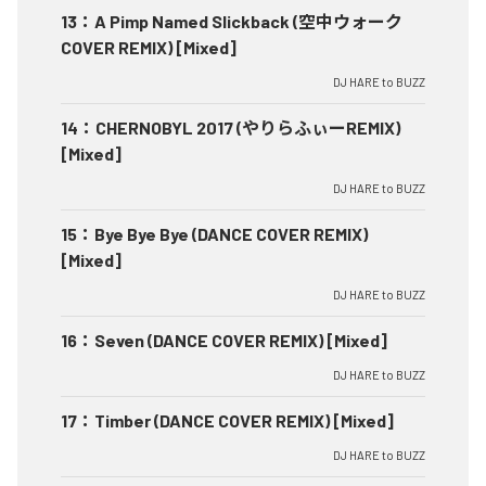
13
：
A Pimp Named Slickback (空中ウォーク
COVER REMIX) [Mixed]
DJ HARE to BUZZ
14
：
CHERNOBYL 2017 (やりらふぃーREMIX)
[Mixed]
DJ HARE to BUZZ
15
：
Bye Bye Bye (DANCE COVER REMIX)
[Mixed]
DJ HARE to BUZZ
16
：
Seven (DANCE COVER REMIX) [Mixed]
DJ HARE to BUZZ
17
：
Timber (DANCE COVER REMIX) [Mixed]
DJ HARE to BUZZ