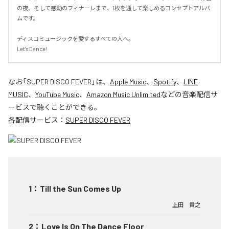
の夜、そして感動のフィナーレまで、1枚を通して楽しめるコンセプトアルバ
ムです。

ディスコミュージックを愛するすべての人へ。

Let's Dance!
なお「
SUPER DISCO FEVER
」は、
Apple Music
、
Spotify
、
LINE
MUSIC
、
YouTube Music
、
Amazon Music Unlimited
などの音楽配信サ
ービスで聴くことができる。
各配信サービス：
SUPER DISCO FEVER
1
：
Till the Sun Comes Up
上田 貴之
2
：
Love Is On The Dance Floor