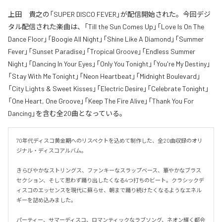
上田 貴之の「SUPER DISCO FEVER」が配信開始された。今回デジ
タル配信された楽曲は、「Till the Sun Comes Up」「Love Is On The
Dance Floor」「Boogie All Night」「Shine Like A Diamond」「Summer
Fever」「Sunset Paradise」「Tropical Groove」「Endless Summer
Night」「Dancing In Your Eyes」「Only You Tonight」「You're My Destiny」
「Stay With Me Tonight」「Neon Heartbeat」「Midnight Boulevard」
「City Lights & Sweet Kisses」「Electric Desire」「Celebrate Tonight」
「One Heart, One Groove」「Keep The Fire Alive」「Thank You For
Dancing」を含む全20曲となっている。
70年代ディスコ黄金期へのリスペクトを込めて制作した、全20曲収録のオリ
ジナル・ディスコアルバム。

きらびやかなストリングス、ファンキーなスラップベース、華やかなブラス
セクション、そして思わず踊り出したくなる4つ打ちのビート。クラシックデ
ィスコのエッセンスを現代に蘇らせ、朝まで踊り続けたくなるようなエネル
ギーを詰め込みました。

パーティー、サマーディスコ、ロマンティックなラブソング、ネオン輝く都会