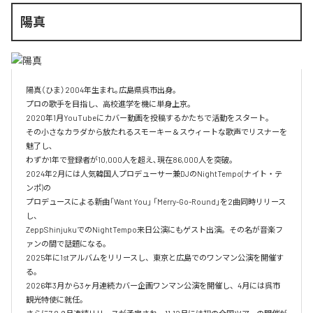
陽真
陽真（ひま）2004年生まれ｡広島県呉市出身。‌

プロの歌手を目指し、高校進学を機に単身上京。‌

2020年1月YouTubeにカバー動画を投稿するかたちで活動をスタート。‌

その小さなカラダから放たれるスモーキー＆スウィートな歌声でリスナーを
魅了し､‌

わずか1年で登録者が10,000人を超え､現在86,000人を突破。‌

2024年2月には人気韓国人プロデューサー兼DJのNightTempo(ナイト・テ
ンポ)の‌

プロデュースによる新曲「Want You」 「Merry-Go-Round」を2曲同時リリース
し、‌

ZeppShinjukuでのNightTempo来日公演にもゲスト出演。その名が音楽フ
ァンの間で話題になる。‌

2025年に1stアルバムをリリースし、東京と広島でのワンマン公演を開催す
る。

2026年3月から3ヶ月連続カバー企画ワンマン公演を開催し、4月には呉市
観光特使に就任。
