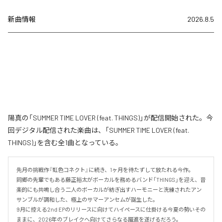
新曲情報
2026.8.5
陽真の「SUMMER TIME LOVER (feat. THINGS)」が配信開始された。今
回デジタル配信された楽曲は、「SUMMER TIME LOVER (feat.
THINGS)」を含む全1曲となっている。
先月の挑戦作『虹色コネクト』に続き、1ヶ月を待たずして放たれる今作。

同郷の先輩でもある藤正裕太がボーカルを務めるバンド「THINGS」を迎え、音
楽的にも共鳴し合う二人のボーカルが紡ぎ出すハーモニーと洗練されたアン
サンブルが調和した、極上のサマーアンセムが誕生した。

9月に控える2nd EPのリリースに向けてハイペースに仕掛ける今夏の勢いその
ままに、2026年のブレイクへ向けてさらなる躍進を遂げるだろう。