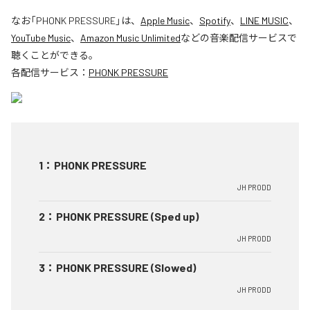
なお「
PHONK PRESSURE
」は、
Apple Music
、
Spotify
、
LINE MUSIC
、
YouTube Music
、
Amazon Music Unlimited
などの音楽配信サービスで
聴くことができる。
各配信サービス：
PHONK PRESSURE
1
：
PHONK PRESSURE
JH PR0DD
2
：
PHONK PRESSURE (Sped up)
JH PR0DD
3
：
PHONK PRESSURE (Slowed)
JH PR0DD