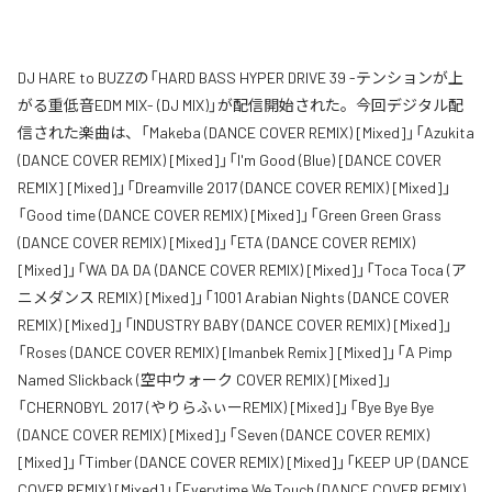
DJ HARE to BUZZの「HARD BASS HYPER DRIVE 39 -テンションが上
がる重低音EDM MIX- (DJ MIX)」が配信開始された。今回デジタル配
信された楽曲は、「Makeba (DANCE COVER REMIX) [Mixed]」「Azukita
(DANCE COVER REMIX) [Mixed]」「I'm Good (Blue) [DANCE COVER
REMIX] [Mixed]」「Dreamville 2017 (DANCE COVER REMIX) [Mixed]」
「Good time (DANCE COVER REMIX) [Mixed]」「Green Green Grass
(DANCE COVER REMIX) [Mixed]」「ETA (DANCE COVER REMIX)
[Mixed]」「WA DA DA (DANCE COVER REMIX) [Mixed]」「Toca Toca (ア
ニメダンス REMIX) [Mixed]」「1001 Arabian Nights (DANCE COVER
REMIX) [Mixed]」「INDUSTRY BABY (DANCE COVER REMIX) [Mixed]」
「Roses (DANCE COVER REMIX) [Imanbek Remix] [Mixed]」「A Pimp
Named Slickback (空中ウォーク COVER REMIX) [Mixed]」
「CHERNOBYL 2017 (やりらふぃーREMIX) [Mixed]」「Bye Bye Bye
(DANCE COVER REMIX) [Mixed]」「Seven (DANCE COVER REMIX)
[Mixed]」「Timber (DANCE COVER REMIX) [Mixed]」「KEEP UP (DANCE
COVER REMIX) [Mixed]」「Everytime We Touch (DANCE COVER REMIX)