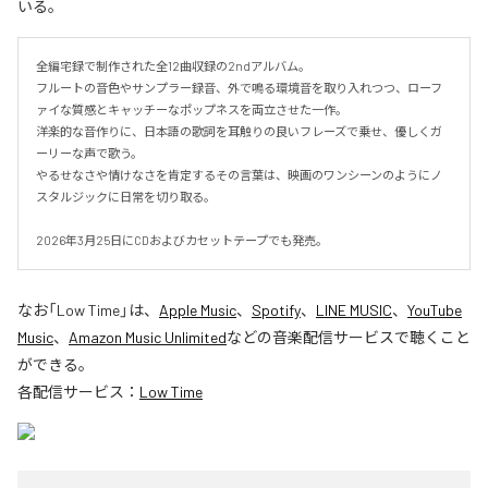
いる。
全編宅録で制作された全12曲収録の2ndアルバム。

フルートの音色やサンプラー録音、外で鳴る環境音を取り入れつつ、ローフ
ァイな質感とキャッチーなポップネスを両立させた一作。

洋楽的な音作りに、日本語の歌詞を耳触りの良いフレーズで乗せ、優しくガ
ーリーな声で歌う。

やるせなさや情けなさを肯定するその言葉は、映画のワンシーンのようにノ
スタルジックに日常を切り取る。

2026年3月25日にCDおよびカセットテープでも発売。
なお「
Low Time
」は、
Apple Music
、
Spotify
、
LINE MUSIC
、
YouTube
Music
、
Amazon Music Unlimited
などの音楽配信サービスで聴くこと
ができる。
各配信サービス：
Low Time