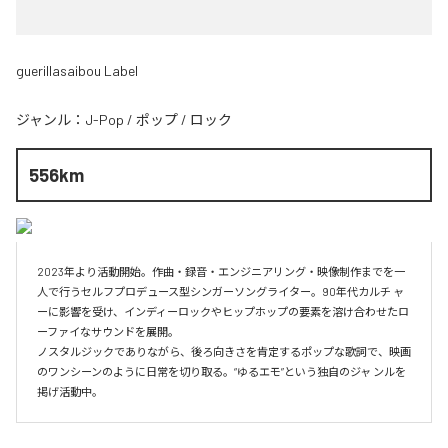
guerillasaibou Label
ジャンル：
J-Pop
/
ポップ
/
ロック
556km
2023年より活動開始。作曲・録音・エンジニアリング・映像制作までを一
人で行うセルフプロデュース型シンガーソングライター。90年代カルチ ャ
ーに影響を受け、インディーロックやヒップホップの要素を溶け合わせたロ
ーファイなサウンドを展開。

ノスタルジックでありながら、後ろ向きさを肯定するポップな歌詞で、映画
のワンシーンのように日常を切り取る。“ゆるエモ”という独自のジャ ンルを
掲げ活動中。