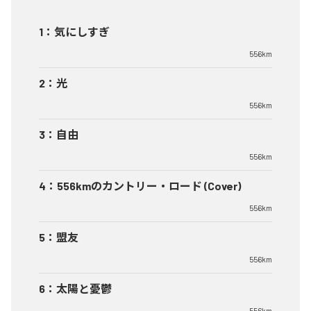
1
：
気にしすぎ
556km
2
：
光
556km
3
：
自由
556km
4
：
556kmのカントリー・ロード (Cover)
556km
5
：
盟友
556km
6
：
太陽と憂鬱
556km