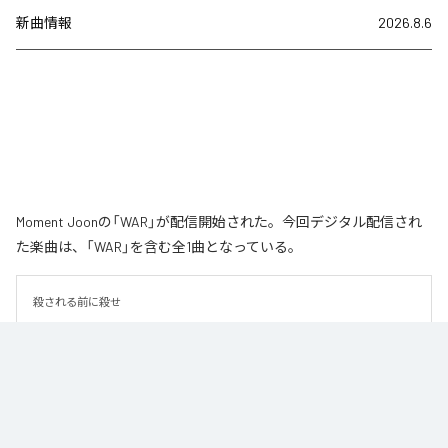
新曲情報
2026.8.6
Moment Joonの「WAR」が配信開始された。今回デジタル配信され
た楽曲は、「WAR」を含む全1曲となっている。
殺される前に殺せ
なお「
WAR
」は、
Apple Music
、
Spotify
、
LINE MUSIC
、
YouTube
Music
、
Amazon Music Unlimited
などの音楽配信サービスで聴くこと
ができる。
各配信サービス：
WAR