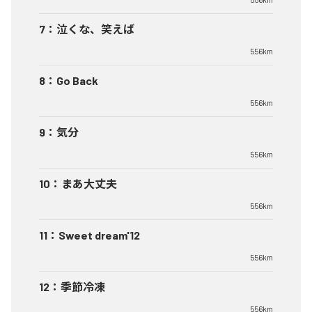
7
：
泣くな、笑えば
556km
8
：
Go Back
556km
9
：
気分
556km
10
：
まあ大丈夫
556km
11
：
Sweet dream'12
556km
12
：
季節冷凍
556km