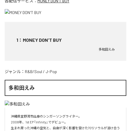
各配信サービス：
MONEY DON'T BUY
1
：
MONEY DON'T BUY
多和田えみ
ジャンル：
R&B/Soul
/
J-Pop
多和田えみ
沖縄県宜野湾市出身のシンガーソングライター。

2008年、1st EP『Infinity』でデビュー。

生まれ育った沖縄の空気と、自身が深く影響を受けた70’Sソウルが溶け合う