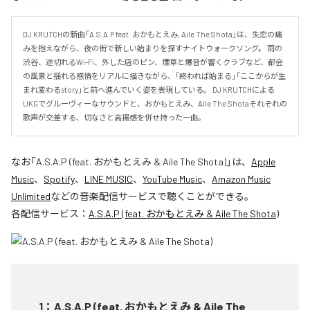
DJ KRUTCHの新曲「A.S.A.P feat. おかもとえみ, Aile The Shota」は、失恋の痛
みを抱えながら、夜の街で新しい始まりを探すナイトウォークソング。 雨の
渋谷、途切れるWi-Fi、外した店のピン、煙草と爆音が響くクラブなど、都会
の風景と揺れる感情をリアルに描きながら、「終われば始まる」「ここからが生
まれ変わるstory」と前へ進んでいく姿を表現している。 DJ KRUTCHによる
UKGでグルーヴィーなサウンドと、おかもとえみ、Aile The Shotaそれぞれの
歌声が交差する、切なさと高揚感を併せ持った一曲。
なお「
A.S.A.P (feat. おかもとえみ & Aile The Shota)
」は、
Apple
Music
、
Spotify
、
LINE MUSIC
、
YouTube Music
、
Amazon Music
Unlimited
などの音楽配信サービスで聴くことができる。
各配信サービス：
A.S.A.P (feat. おかもとえみ & Aile The Shota)
1
：
A.S.A.P (feat. おかもとえみ & Aile The