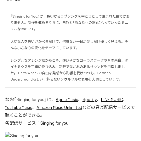
『Singing for You』は、最初からラブソングを書こうとして生まれた曲ではあ
りません。制作を進めるうちに、自然と「あなたへの歌」になっていったミニ
マルなR&Bです。

大切な人を思い浮かべるだけで、何気ない一日が少しだけ優しく見える。そ
んな小さな心の変化をテーマにしています。

シンプルなアレンジだからこそ、煌びやかなコーラスワークや音の余白、ダ
イナミクスを丁寧に作り込み、新鮮で温かみのあるサウンドを目指しまし
た。Tierra Whackの自由な発想から影響を受けつつも、Bamboo 
Undergroundらしい、飾らないソウルフルな表現を大切にしています。
なお「
Singing for you
」は、
Apple Music
、
Spotify
、
LINE MUSIC
、
YouTube Music
、
Amazon Music Unlimited
などの音楽配信サービスで
聴くことができる。
各配信サービス：
Singing for you