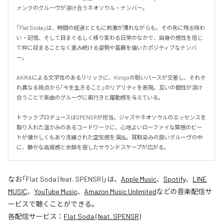
ァンクのグルーヴが溶け合うネオソウル・ナンバー。

「Flat Soda」は、時間の経過とともに刺激が薄れながらも、その先に残る味わ
い・記憶、そして目まぐるしく移り変わる日常のなかで、自身の感性を信じ
て枠に収まることなく進み続ける姿勢や葛藤を描いたポジティブなナンバ
ー。

AKIRAによる文学性のあるリリックに、Kingoの鋭いバースが交差し、それぞ
れ異なる視点から「今を生きること」のリアリティを表現。互いの個性が溶け
合うことで楽曲のグルーヴに奥行きと躍動感を与えている。

トラックプロデュースはSPENSRが担当。ジャズやネオソウルのエッセンスを
取り入れた温かみのあるコードワークに、心地よいローファイな質感のビー
トが懐かしくもあり洗練された空気感を演出。耳馴染みの良いグルーヴの中
に、静かな高揚感と余韻を宿したサウンドスケープが広がる。
なお「
Flat Soda (feat. SPENSR)
」は、
Apple Music
、
Spotify
、
LINE
MUSIC
、
YouTube Music
、
Amazon Music Unlimited
などの音楽配信サ
ービスで聴くことができる。
各配信サービス：
Flat Soda (feat. SPENSR)