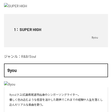
1
：
SUPER HIGH
9you
ジャンル：
R&B/Soul
9you
9you(クユ)広島県尾道市出身のシンガーソングライター。

優しく包み込むような低音を活かした歌声でこれまでの経験や人生を落とし
込んだリアルな楽曲を歌う。