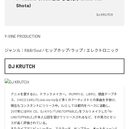
Shota)
DJ KRUTCH
Y-VINE PRODUCTION
ジャンル：
R&B/Soul
/
ヒップホップ/ラップ
/
エレクトロニック
DJ KRUTCH
アニメを愛するDJ、トラックメイカー。 MUMMY-D、LIBRO、鎮座ドープネ
ス、CHICO CARLITO,kiki vivi lilyなど多くのアーティストとの楽曲を手掛け、
現在もコンスタントにリリース中。DJとしては都内をベースに活動し、
2017年にはMIX  CD、DJ KIYO /「UNSTOPPABLE」をフルリメイクした「N-
UNSTOPPABLE」が本人公認を受けてリリースされるなど、その実力とセン
スが高く評価されている。

またライブマニピュレーター、スクラッチ、サンプラー、オートチューンと