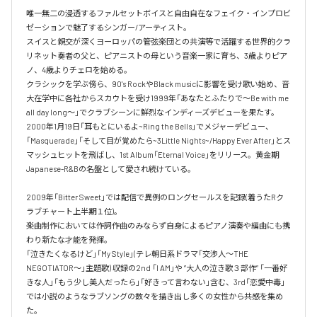
唯一無二の浸透するファルセットボイスと自由自在なフェイク・インプロビ
ゼーションで魅了するシンガー/アーティスト。

スイスと親交が深くヨーロッパの管弦楽団との共演等で活躍する世界的クラ
リネット奏者の父と、ピアニストの母という音楽一家に育ち、3歳よりピア
ノ、4歳よりチェロを始める。

クラシックを学ぶ傍ら、90's RockやBlack musicに影響を受け歌い始め、音
大在学中に各社からスカウトを受け1999年「あなたとふたりで～Be with me 
all day long～」でクラブシーンに鮮烈なインディーズデビューを果たす。

2000年1月19日「耳もとにいるよ~Ring the Bells」でメジャーデビュー、
「Masquerade」「そして目が覚めたら~3Little Nights~/Happy Ever After」とス
マッシュヒットを飛ばし、1st Album「Eternal Voice」をリリース。黄金期
Japanese-R&Bの名盤として愛され続けている。

2009年「Bitter Sweet」では配信で異例のロングセールスを記録(着うたRク
ラブチャート上半期１位)。

楽曲制作においては作詞作曲のみならず自身によるピアノ演奏や編曲にも携
わり新たな才能を発揮。

「泣きたくなるけど」「My Style」(テレ朝日系ドラマ「交渉人～THE 
NEGOTIATOR～」主題歌) 収録の2nd 「I AM」や ”大人の泣き歌３部作” 「一番好
きな人」「もう少し美人だったら」「好きって言わない」含む、3rd「恋愛中毒」
では小説のようなラブソングの数々を描き出し多くの女性から共感を集め
た。
