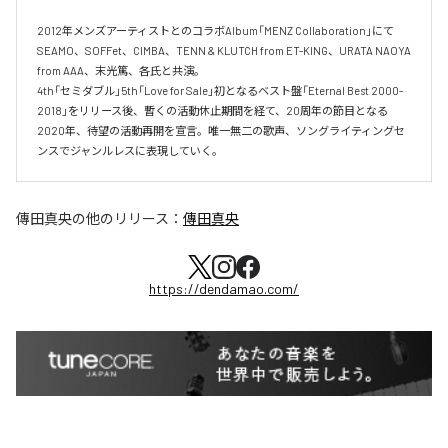
2012年メンズアーティストとのコラボAlbum「MENZ Collaboration」にて
SEAMO、SOFFet、CIMBA、TENN & KLUTCH from ET-KING、URATA NAOYA 
from AAA、末光篤、各氏と共演。

4th「セミダブル」5th「Love for Sale」初となるベスト盤「Eternal Best 2000-
2018」をリリース後、暫くの活動休止期間を経て、20周年の節目となる
2020年、待望の活動再開を宣言。唯一無二の歌声、ソングライティングセ
ンスでジャンルレスに表現していく。
傳田真央
の他のリリース：
傳田真央
https://dendamao.com/