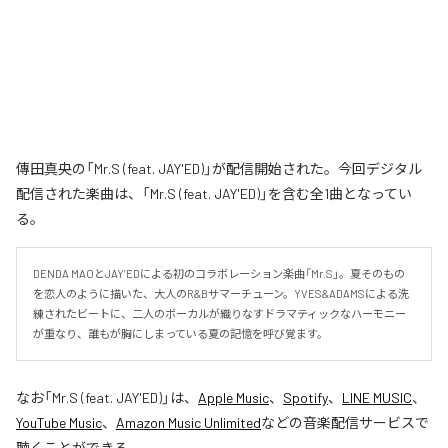
傳田真央の「Mr.S (feat. JAY'ED)」が配信開始された。今回デジタル
配信された楽曲は、「Mr.S (feat. JAY'ED)」を含む全1曲となってい
る。
DENDA MAOとJAY’EDによる初のコラボレーション楽曲「Mr.S」。夏そのもの
を恋人のように描いた、大人のR&Bサマーチューン。YVES&ADAMSによる洗
練されたビートに、二人のボーカルが織りなすドラマティックなハーモニー
が重なり、誰もが胸にしまっている夏の記憶を呼び覚ます。
なお「
Mr.S (feat. JAY'ED)
」は、
Apple Music
、
Spotify
、
LINE MUSIC
、
YouTube Music
、
Amazon Music Unlimited
などの音楽配信サービスで
聴くことができる。