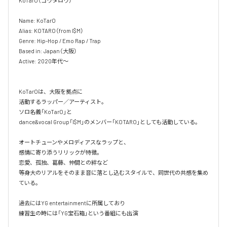
KoTarO（コウタロウ）

Name: KoTarO

Alias: KOTARO（from I$M）

Genre: Hip-Hop / Emo Rap / Trap

Based in: Japan（大阪）

Active: 2020年代〜

KoTarOは、大阪を拠点に

活動するラッパー／アーティスト。

ソロ名義「KoTarO」と

dance&vocal Group「I$M」のメンバー「KOTARO」としても活動している。

オートチューンやメロディアスなラップと、

感情に寄り添うリリックが特徴。

恋愛、孤独、葛藤、仲間との絆など

等身大のリアルをそのまま音に落とし込むスタイルで、同世代の共感を集め
ている。

過去にはYG entertainmentに所属しており

練習生の時には「YG宝石箱」という番組にも出演
