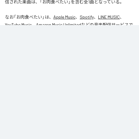
信された楽曲は、「お肉食べたい」を含む全1曲となっている。
なお「
お肉食べたい
」は、
Apple Music
、
Spotify
、
LINE MUSIC
、
YouTube Music
、
Amazon Music Unlimited
などの音楽配信サービスで
聴くことができる。
各配信サービス：
お肉食べたい
1
：
お肉食べたい
今井さとる
Replicant Noize
ジャンル：
J-Pop
/
エレクトロニック
/
ポップ