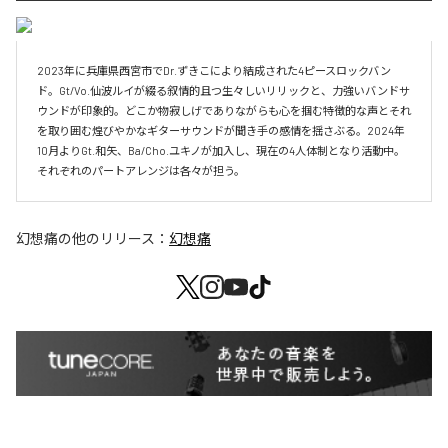
2023年に兵庫県西宮市でDr.ずきこにより結成された4ピースロックバン
ド。Gt/Vo.仙波ルイが綴る叙情的且つ生々しいリリックと、力強いバンドサ
ウンドが印象的。どこか物寂しげでありながらも心を掴む特徴的な声とそれ
を取り囲む煌びやかなギターサウンドが聞き手の感情を揺さぶる。2024年
10月よりGt.和矢、Ba/Cho.ユキノが加入し、現在の4人体制となり活動中。
それぞれのパートアレンジは各々が担う。
幻想痛
の他のリリース：
幻想痛