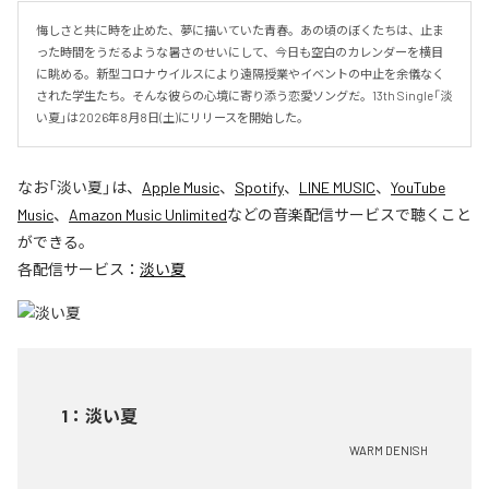
悔しさと共に時を止めた、夢に描いていた青春。あの頃のぼくたちは、止ま
った時間をうだるような暑さのせいにして、今日も空白のカレンダーを横目
に眺める。新型コロナウイルスにより遠隔授業やイベントの中止を余儀なく
された学生たち。そんな彼らの心境に寄り添う恋愛ソングだ。13th Single「淡
い夏」は2026年8月8日(土)にリリースを開始した。
なお「
淡い夏
」は、
Apple Music
、
Spotify
、
LINE MUSIC
、
YouTube
Music
、
Amazon Music Unlimited
などの音楽配信サービスで聴くこと
ができる。
各配信サービス：
淡い夏
1
：
淡い夏
WARM DENISH