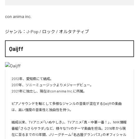
con anima inc.
ジャンル：
J-Pop
/
ロック
/
オルタナティブ
Qaijff
2012年、愛知県にて結成。

2017年、ソニーミュージックよりメジャーデビュー。

2021年に独立し、現在はcon anima Inc.に所属。

ピアノサウンドを軸として多様なジャンルの音楽が混在するQaijffの楽曲
は、高い強度の音楽性と独自性を持つ。

結成以来、TVアニメ「いぬやしき」、TVアニメ「真・中華一番！」、NHK情報
番組「さらさらサラダ」など、様々なTVのテーマ楽曲を担当。2016年から現
在に至るまでの10年間、Jリーグチーム「名古屋グランパス」のオフィシャル