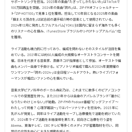
サポートソングを担当。2023年の楽曲「たぎってしかたないわ」はTikTokで
100万回再生を突破。2024年の楽曲「誇れ」は、ZIP-FMオフィシャルチャー
ト「ZIP-HOT100」で見事１位を獲得。担当して10年目となる2025年の楽曲
「掴まえろ頂点を」は試合前の選手紹介時の音楽として使用されている。

2024年12月に発売したフルアルバム[YOKU]は国内に留まらず海外でも多く
のリスナーの心を掴み、iTunes Store ブラジルの”J-POPトップアルバム” 1位
を獲得。

ライブ活動も精力的に行っており、編成を問わないそのスタイルが注目を集
めている。2021年には約50人編成の大規模なオーケストラコンサートを開
催。日本を代表する音楽家、斎藤ネコが指揮者として参加、オーケストラ編
曲もメンバー自身で手掛ける。ピアノトリオ編成で臨んだ2024年夏開催の
ワンマンツアー「誇れ-2024-」は全日程ソールドアウト。熱いライブパフォ
ーマンスが幅広いファンの心を掴んでいる。

音楽大学ピアノ科卒のボーカル森彩乃は、これまでに数多くのピアノコンク
ールでの受賞歴を持つ。また2021年からは自身のアパレルブランド「誰かに
なりたいわけじゃない」が始動。ZIP-FMの Podcast番組「ビッグファイブ 〜
わたしって何者？ 心理学雑談〜」ではパーソナリティを担当中。2023 年に
乳がんが発覚し、同年はライブ活動をセーブし治療優先で活動を続けていた
が、2024年ライブ活動を本格復帰を果たす。前向きに治療を行う姿を
Abema、東海テレビ、CBC テレビ等多くのメディアが密着取材を行い、同
世代の女性を中心に大きな感動を呼んだ。
