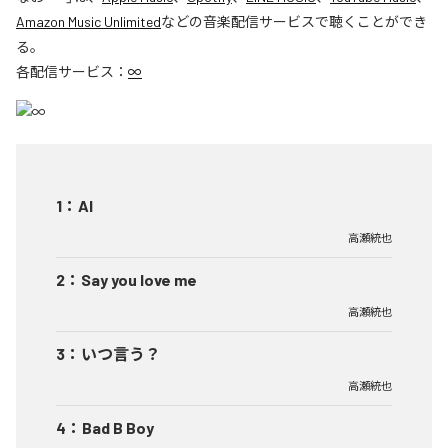
Amazon Music Unlimited
などの音楽配信サービスで聴くことができ
る。
各配信サービス：
∞
1
：
AI
高瀬統也
2
：
Say you love me
高瀬統也
3
：
いつ言う？
高瀬統也
4
：
Bad B Boy