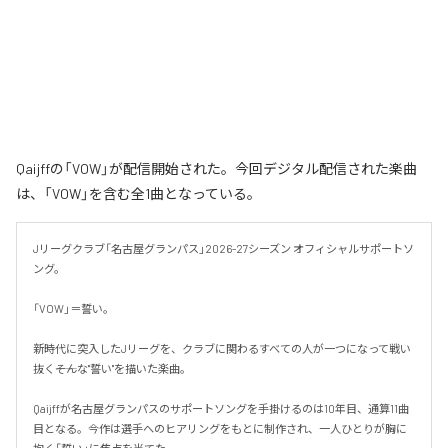
Qaijffの「VOW」が配信開始された。今回デジタル配信された楽曲
は、「VOW」を含む全1曲となっている。
Jリーグクラブ「名古屋グランパス」2026-27シーズン オフィシャルサポートソ
ング。

「VOW」＝誓い。

新時代に突入したJリーグを、クラブに関わるすべての人が一つになって戦い
抜く――そんな"誓い"を描いた楽曲。

Qaijffが名古屋グランパスのサポートソングを手掛けるのは10年目、通算11曲
目となる。今作は選手へのヒアリングをもとに制作され、一人ひとりが胸に