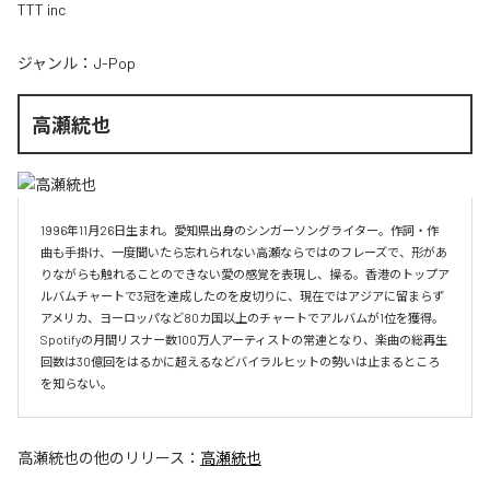
TTT inc
ジャンル：
J-Pop
高瀬統也
1996年11月26日生まれ。愛知県出身のシンガーソングライター。作詞・作
曲も手掛け、一度聞いたら忘れられない高瀬ならではのフレーズで、形があ
りながらも触れることのできない愛の感覚を表現し、操る。香港のトップア
ルバムチャートで3冠を達成したのを皮切りに、現在ではアジアに留まらず
アメリカ、ヨーロッパなど80カ国以上のチャートでアルバムが1位を獲得。
Spotifyの月間リスナー数100万人アーティストの常連となり、楽曲の総再生
回数は30億回をはるかに超えるなどバイラルヒットの勢いは止まるところ
を知らない。
高瀬統也
の他のリリース：
高瀬統也