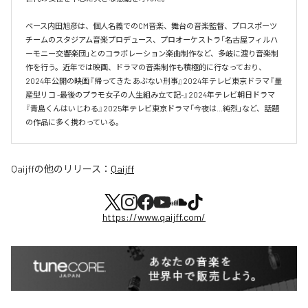
ベース内田旭彦は、個人名義でのCM音楽、舞台の音楽監督、プロスポーツ
チームのスタジアム音楽プロデュース、プロオーケストラ「名古屋フィルハ
ーモニー交響楽団」とのコラボレーション楽曲制作など、多岐に渡り音楽制
作を行う。近年では映画、ドラマの音楽制作も積極的に行なっており、
2024年公開の映画『帰ってきた あぶない刑事』2024年テレビ東京ドラマ『量
産型リコ -最後のプラモ女子の人生組み立て記-』2024年テレビ朝日ドラマ
『青島くんはいじわる』2025年テレビ東京ドラマ「今夜は…純烈」など、話題
の作品に多く携わっている。
Qaijff
の他のリリース：
Qaijff
https://www.qaijff.com/