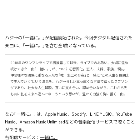
ハジ→の「一緒に。」が配信開始された。今回デジタル配信された
楽曲は、「一緒に。」を含む全1曲となっている。
2018年のワンマンライブで初披露して以来、ライブでのみ歌い、大切に温め
続けてきた一曲「一緒に。」が、ついに初音源化。恋人、夫婦、家族、親友、
仲間――様々な関係に重なる大切な「唯一無二の存在」と一緒に “この人生を最期ま
で歩んでいく”という決意を、ハジ→らしい真っ直ぐな言葉で綴ったラブソン
グであり、壮大な人生賛歌。互いに支え合い、認め合いながら、これから先
も共に創る未来へ進んでゆこうという想いが、温かく力強く胸に響く一曲。
なお「
一緒に。
」は、
Apple Music
、
Spotify
、
LINE MUSIC
、
YouTube
Music
、
Amazon Music Unlimited
などの音楽配信サービスで聴くこと
ができる。
各配信サービス：
一緒に。