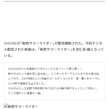
SHAZNAの「飴色サマーライダー」が配信開始された。今回デジタ
ル配信された楽曲は、「飴色サマーライダー」を含む全1曲となって
いる。
SHAZNAが六ヶ月連続デジタルシングルをリリース第２弾！！

数々の大ヒット曲を世に生み出し、ミリオンセラーアルバムまでをも産み出
してきた、IZAM作詞 & A.O.I作曲のゴールデンコンビが、夏・憂いをテーマに
2026年の夏曲を仕上げました。

SHAZNAらしさ全開で疾走感がありながらも胸の奥がキュンとして切なく、
どこか懐かしい青春の一曲。