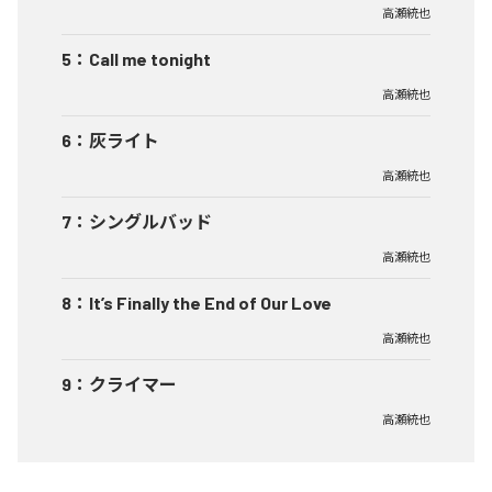
高瀬統也
5
：
Call me tonight
高瀬統也
6
：
灰ライト
高瀬統也
7
：
シングルバッド
高瀬統也
8
：
It’s Finally the End of Our Love
高瀬統也
9
：
クライマー
高瀬統也