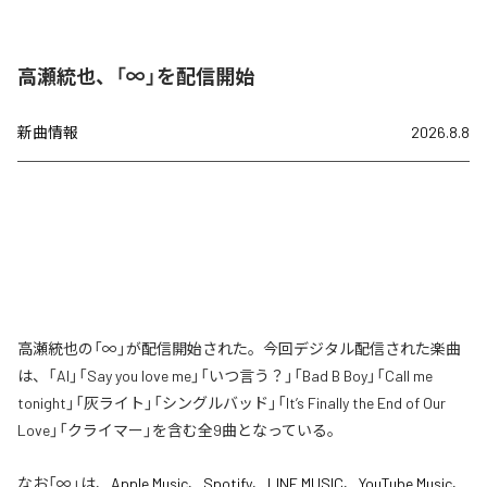
高瀬統也、「∞」を配信開始
新曲情報
2026.8.8
高瀬統也の「∞」が配信開始された。今回デジタル配信された楽曲
は、「AI」「Say you love me」「いつ言う？」「Bad B Boy」「Call me
tonight」「灰ライト」「シングルバッド」「It’s Finally the End of Our
Love」「クライマー」を含む全9曲となっている。
なお「
∞
」は、
Apple Music
、
Spotify
、
LINE MUSIC
、
YouTube Music
、