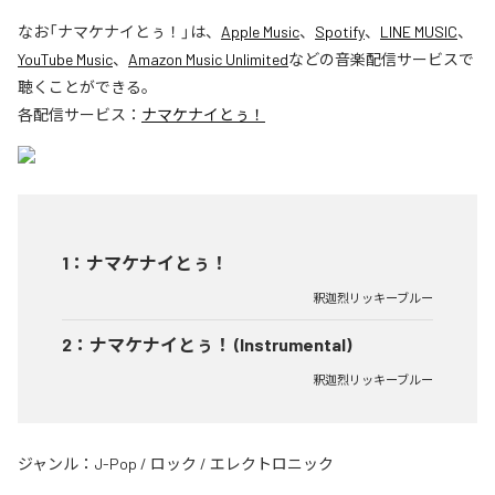
なお「
ナマケナイとぅ！
」は、
Apple Music
、
Spotify
、
LINE MUSIC
、
YouTube Music
、
Amazon Music Unlimited
などの音楽配信サービスで
聴くことができる。
各配信サービス：
ナマケナイとぅ！
1
：
ナマケナイとぅ！
釈迦烈リッキーブルー
2
：
ナマケナイとぅ！ (Instrumental)
釈迦烈リッキーブルー
ジャンル：
J-Pop
/
ロック
/
エレクトロニック