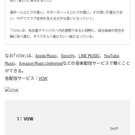
抱く「誓い」に焦点を当てた。

選手一人ひとりの誓い。サポーター一人ひとりの誓い。その想いが重なり合
い、やがてクラブ全体を支える大きな誓いとなっていく。

『VOW』は、名古屋グランパスへの応援歌であると同時に、自分自身の信念を
胸に前へ進む、すべての人へ届けたい一曲となっている。
なお「
VOW
」は、
Apple Music
、
Spotify
、
LINE MUSIC
、
YouTube
Music
、
Amazon Music Unlimited
などの音楽配信サービスで聴くこと
ができる。
各配信サービス：
VOW
1
：
VOW
Qaijff