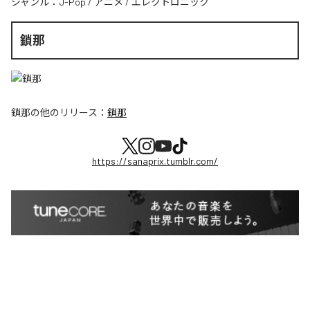
ジャンル：
J-Pop
/
アニメ
/
エレクトロニック
鎖那
鎖那
の他のリリース：
鎖那
https://sanaprix.tumblr.com/