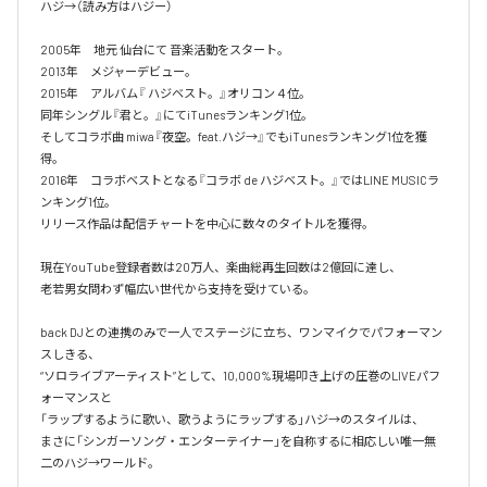
ハジ→（読み方はハジー）

2005年　地元 仙台にて 音楽活動をスタート。

2013年　メジャーデビュー。

2015年　アルバム『 ハジベスト。』オリコン４位。

同年シングル『君と。』にてiTunesランキング1位。

そしてコラボ曲 miwa『夜空。feat.ハジ→』でもiTunesランキング1位を獲
得。

2016年　コラボベストとなる『コラボ de ハジベスト。』ではLINE MUSICラ
ンキング1位。

リリース作品は配信チャートを中心に数々のタイトルを獲得。

現在YouTube登録者数は20万人、楽曲総再生回数は2億回に達し、

老若男女問わず幅広い世代から支持を受けている。 

back DJとの連携のみで一人でステージに立ち、ワンマイクでパフォーマン
スしきる、

“ソロライブアーティスト”として、10,000%現場叩き上げの圧巻のLIVEパフ
ォーマンスと

「ラップするように歌い、歌うようにラップする」ハジ→のスタイルは、

まさに「シンガーソング・エンターテイナー」を自称するに相応しい唯一無
二のハジ→ワールド。
