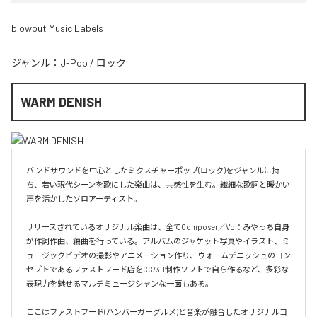
blowout Music Labels
ジャンル：
J-Pop
/
ロック
WARM DENISH
バンドサウンドを中心としたミクスチャーポップ(ロック)をジャンルに持
ち、若い現代シーンを歌にした楽曲は、共感性を生む。繊細な歌詞と暖かい
声を活かしたソロアーティスト。

リリースされているオリジナル楽曲は、全てComposer／Vo：みやっち自身
が作詞作曲、編曲を行っている。アルバムのジャケット写真やイラスト、ミ
ュージックビデオの撮影やアニメーション作り、ウォームデニッシュのコン
セプトであるファストフード店をCG/3D制作ソフトで自ら作るなど、多彩な
表現力を魅せるマルチミュージシャンな一面もある。

ここはファストフード(ハンバーガーグルメ)と音楽が融合したオリジナルコ