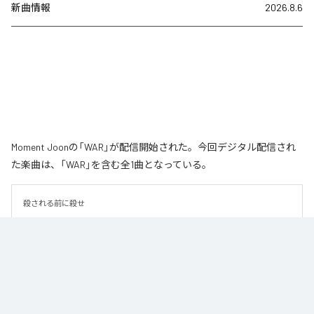
新曲情報
2026.8.6
Moment Joonの「WAR」が配信開始された。今回デジタル配信され
た楽曲は、「WAR」を含む全1曲となっている。
殺される前に殺せ
なお「
WAR
」は、
Apple Music
、
Spotify
、
LINE MUSIC
、
YouTube
Music
、
Amazon Music Unlimited
などの音楽配信サービスで聴くこと
ができる。
各配信サービス：
WAR