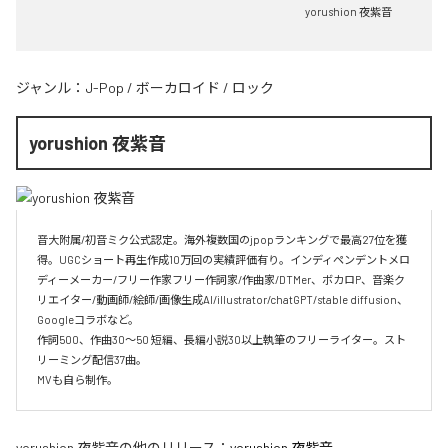
yorushion 夜紫音
ジャンル：
J-Pop
/
ボーカロイド
/
ロック
yorushion 夜紫音
音大附属/初音ミク公式認定。海外複数国のjpopランキングで最高27位を獲
得。UGCショート再生作成10万回の実績評価有り。インディペンデントメロ
ディーメーカー/フリー作家フリー作詞家/作曲家/DTMer、ボカロP、音楽ク
リエイター/動画師/絵師/画像生成AI/illustrator/chatGPT/stable diffusion、
Googleコラボなど。

作詞500、作曲30〜50 短編、長編小説30以上執筆のフリーライター。スト
リーミング配信37曲。

MVも自ら制作。
yorushion 夜紫音
の他のリリース：
yorushion 夜紫音