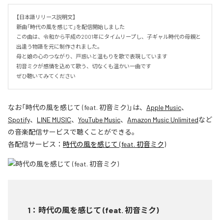
【日本語リリース説明文】  

新曲「時代の風を感じて」を配信開始しました  

この曲は、令和から平成の2001年にタイムリープし、子ギャル時代の母親と
出逢う物語を元に制作されました。  

母と娘の心のつながり、戸惑いと温もりを歌で表現しています  

初音ミクが感情を込めて歌う、切なくも温かい一曲です  

ぜひ聴いてみてください
なお「
時代の風を感じて (feat. 初音ミク)
」は、
Apple Music
、
Spotify
、
LINE MUSIC
、
YouTube Music
、
Amazon Music Unlimited
など
の音楽配信サービスで聴くことができる。
各配信サービス：
時代の風を感じて (feat. 初音ミク)
1
：
時代の風を感じて (feat. 初音ミク)