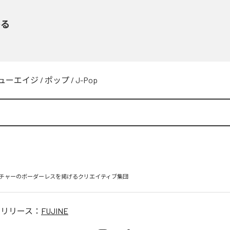
かる
ューエイジ
/
ポップ
/
J-Pop
のリリース：
FUJINE