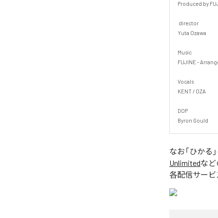
Produced by FUJI
 director

Yuta Ozawa

Music

FUJINE - Arranged
Vocals

KENT / OZA

DOP

Byron Gould
なお「
ひかる
Unlimited
など
各配信サービ