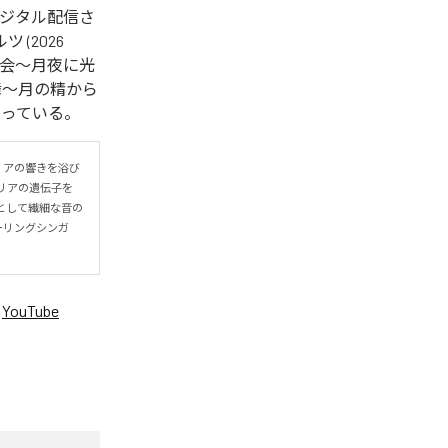
回デジタル配信さ
 (2026
)」「再会〜月夜に光
ーネの舞〜月の精から
曲となっている。
リアの響きを浴び
リアの遺伝子を
として繊細な音の
ヒーリングシンガ
、
YouTube
。