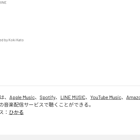
NE

 by Koki Kato

」は、
Apple Music
、
Spotify
、
LINE MUSIC
、
YouTube Music
、
Amazo
の音楽配信サービスで聴くことができる。
ス：
ひかる