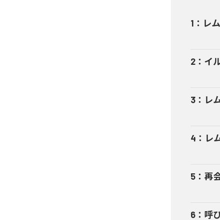
1
：
レム
2
：
イル
3
：
レム
4
：
レム
5
：
再会
6
：
呼び