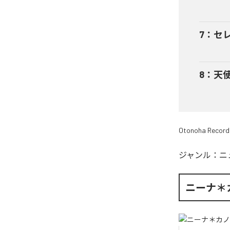
7
：
セレ
8
：
天使
Otonoha Record
ジャンル：
ニ
ニーナ＊