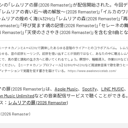
の「レムリアの扉 (2026 Remaster)」が配信開始された。今
ムリアの青い石〜魂の解放〜 (2026 Remaster)」「イルカのワルツ
」「レムリアの煌めく海 (432Hz)」「レムリアの森 (2026 Remaster
 Remaster)」「呼び覚ます魂の記憶 (2026 Remaster)」「セレ
6 Remaster)」「天使のささやき (2026 Remaster)」を含む全8
ーナ＊カノンとA＝432Hzで調律したあらゆる音階のライアーとのコラボアルバム。 レム
らせる、音の前世ヒーリング。前世を憶い出すことが目的ではなく、あなたの中に眠るレム
とで、真の愛と調和の生き方へと導いてくれるでしょう。瞑想や、睡眠導入、作業BGMなど
ください。  【ニーナ＊カノン プロフィール】 528Hzや432Hzなど周波数音楽で歌を歌う
ーションで覚醒を促す響きを届けている。 https://www.awakevoicelab.com/
 (2026 Remaster)
」は、
Apple Music
、
Spotify
、
LINE MUSIC
 Music Unlimited
などの音楽配信サービスで聴くことができる
ス：
レムリアの扉 (2026 Remaster)