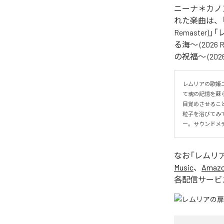
ニーナ＊カノン
れた楽曲は、「レ
Remaster)
る海〜 (2026
の祝福〜 (202
レムリアの歌姫ニ
て魂の記憶を蘇
目覚めさせるこ
粒子を浴びてみて
ー。サウンドメディテ
なお「
レムリアの扉
Music
、
Amazon
各配信サービ