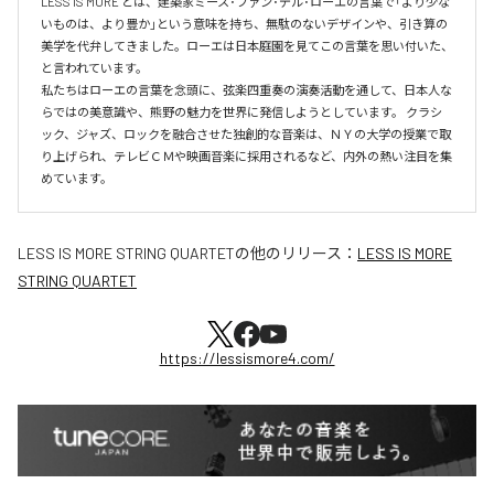
LESS IS MORE とは、建築家ミース･ファン･デル･ローエの言葉で「より少な
いものは、より豊か」という意味を持ち、無駄のないデザインや、引き算の
美学を代弁してきました。ローエは日本庭園を見てこの言葉を思い付いた、
と言われています。

私たちはローエの言葉を念頭に、弦楽四重奏の演奏活動を通して、日本人な
らではの美意識や、熊野の魅力を世界に発信しようとしています。 クラシ
ック、ジャズ、ロックを融合させた独創的な音楽は、ＮＹの大学の授業で取
り上げられ、テレビＣＭや映画音楽に採用されるなど、内外の熱い注目を集
めています。
LESS IS MORE STRING QUARTET
の他のリリース：
LESS IS MORE
STRING QUARTET
https://lessismore4.com/