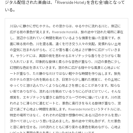
ジタル配信された楽曲は、「Riverside Hotel」を含む全1曲となって
いる。
川沿いに静かに佇むホテル。その窓からは、ゆるやかに流れる川と、岸辺に
広がる街の景色が見えます。Riverside Hotelは、旅の途中で訪れた場所に滞在
し、窓辺から流れていく時間を眺めているような情景を描いた音楽です。水
面に映る街の色、川を渡る風、遠くを行き交う人々の気配。見慣れない土地
の空気に包まれながらも、どこか落ち着く心地よさが静かに広がっていきま
す。サウンドには、異国の街を思わせるエキゾチックな香りをさりげなく取
り入れています。印象的な旋律と柔らかな音色が重なり、川辺の景色に少し
幻想的な色彩を添えていきます。窓の外に広がる穏やかな風景と心地よいビ
ートが重なり、ただ静かなだけではない軽やかな時間を作り出します。旅先
のホテルの窓から外を眺めるとき、日常から少し離れた感覚と、その土地に
ゆっくりと溶け込んでいくような心地よさを感じることがあります。知らな
い街でありながら、流れる川を眺めているうちに心がほどけていく。そんな
感覚を、エキゾチックな響きと自然なグルーヴの中に描いています。川の流
れのように滑らかに進むビートと、景色に奥行きを与える旋律が重なり、窓
辺で過ごす心地よい時間を表現します。Riverside Hotelというタイトルには、
特定の場所ではなく、それぞれの記憶や想像の中にある川辺のホテルを思い
浮かべてほしいという思いを込めました。旅の途中で何も急がず、ただ景色
と音に身を任せる。川の流れとともに移り変わる景色を眺めながら、心地よ
いビートと異国の香りを楽しんでいただけたら嬉しいです。