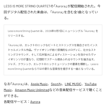
LESS IS MORE STRING QUARTETの「Aurora」が配信開始された。今
回デジタル配信された楽曲は、「Aurora」を含む全1曲となってい
る。
Less is more String Quartet は、2026年8月7日にニューシングル 『Aurora』 を
リリースする。

『Aurora』は、エレクトロニックなビートとストリングスを融合させたインス
トゥルメンタル作品。ヴァイオリンが紡ぐ叙情的なメロディに、壮大なスト
リングスサウンド、そして石井智大によるディストーションを効かせたヴァ
イオリンソロが重なり、幻想的でスケール感あふれるサウンドを描き出す。
ジャズ、クラシック、エレクトロニックミュージックの要素を横断し、Less is 
more String Quartetならではの新たな音楽性を提示する一曲となっている。
なお「
Aurora
」は、
Apple Music
、
Spotify
、
LINE MUSIC
、
YouTube
Music
、
Amazon Music Unlimited
などの音楽配信サービスで聴くこと
ができる。
各配信サービス：
Aurora