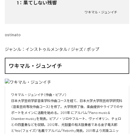
1
：
果てしない残響
ワキマル・ジュンイチ
ostinato
ジャンル：
インストゥルメンタル
/
ジャズ
/
ポップ
ワキマル・ジュンイチ
ワキマル・ジュンイチ（作曲・ピアノ）

日本大学芸術学部音楽学科作曲コースを経て、日本大学大学院芸術学研究科
（音楽芸術専攻作曲コース）を修了。大学院修了後、楽曲提供やライブでのサ
ポートをメインに活動を始める。2011年 にアルバム「Piano music & 
Chamber music」を発表。ピアノ・ソロやフルート、ヴァイオリン、チェロ
との四重奏などを収録。2012年、元鼓童の和太鼓奏者である金子竜太郎 
と”feiz（フェイズ）”名義でアルバム「Rebirth」発表。2011年より邦楽ユニッ