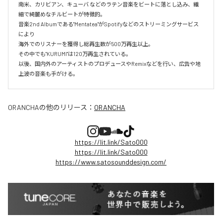
南米、カリビアン、キューバ などのラテン音楽をビートに落とし込み、繊
細で綺麗めなチルビートが特徴的。

音楽2nd Albumである"Mentatea"がSpotifyなどのストリーミングサービス
により

海外でのリスナーを獲得し総再生数が500万再生以上。

その中でも"KURUMI"は120万再生されている。

以後、国内外のアーティストのプロデュースやRemixなどを行い、広告や地
上波の音楽も手がける。
ORANCHA
の他のリリース：
ORANCHA
https://lit.link/Sato000
https://lit.link/Sato000
https://www.satosounddesign.com/