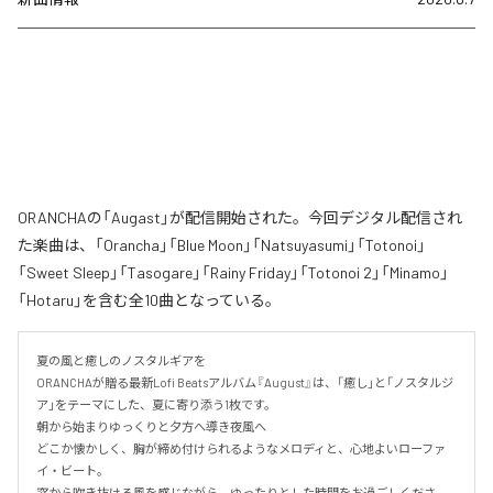
ORANCHAの「Augast」が配信開始された。今回デジタル配信され
た楽曲は、「Orancha」「Blue Moon」「Natsuyasumi」「Totonoi」
「Sweet Sleep」「Tasogare」「Rainy Friday」「Totonoi 2」「Minamo」
「Hotaru」を含む全10曲となっている。
夏の風と癒しのノスタルギアを

ORANCHAが贈る最新Lofi Beatsアルバム『August』は、「癒し」と「ノスタルジ
ア」をテーマにした、夏に寄り添う1枚です。

朝から始まりゆっくりと夕方へ導き夜風へ

どこか懐かしく、胸が締め付けられるようなメロディと、心地よいローファ
イ・ビート。

窓から吹き抜ける風を感じながら、ゆったりとした時間をお過ごしくださ