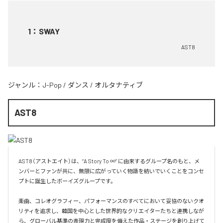
1
：
SWAY
AST8
ジャンル：
J-Pop
/
ダンス
/
オルタナティブ
AST8
AST8（アストエイト）は、“A Story To ∞” に由来するグループ名のもと、メ
ンバーとファンが共に、無限に広がっていく物語を紡いでいくことをコンセ
プトに誕生したボーイズグループです。

楽曲、コレオグラフィー、パフォーマンスのすべてにおいて妥協のないクオ
リティを追求し、韓国を中心とした世界的なクリエイターたちと連携しなが
ら、グローバル基準の表現力と完成度を備えた作品・ステージを創り上げて