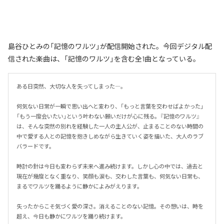
島谷ひとみの「記憶のワルツ」が配信開始された。今回デジタル配
信された楽曲は、「記憶のワルツ」を含む全1曲となっている。
ある日突然、大切な人を失ってしまった―。

何気ない日常が一瞬で思い出へと変わり、「もっと言葉を交わせばよかった」
「もう一度会いたい」という叶わない願いだけが心に残る。『記憶のワルツ』
は、そんな突然の別れを経験した一人の主人公が、止まることのない時間の
中で愛する人との記憶を抱きしめながら生きていく姿を描いた、大人のラブ
バラードです。

時計の針は今日も変わらず未来へ進み続けます。しかし心の中では、過去と
現在が幾度となく重なり、笑顔も涙も、交わした言葉も、何気ない日常も、
まるでワルツを踊るように静かによみがえります。

失ったからこそ気づく愛の深さ。消えることのない記憶。その想いは、時を
超え、今日も静かにワルツを踊り続けます。