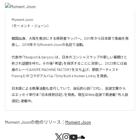
Moment Joon

（モーメント・ジューン）

韓国出身、大阪を拠点にする移民者ラッパー。2011年から日本語で楽曲を発
表し、2019年からMoment Joonの名前で活動。

代表作『Passport & Garçon』は、日本のコンシャスラップの新しい幕開けと
称され話題を呼だ。その後「希望」を探求することに没頭し、2023年には自
身のレーベルHOPE MACHINE FACTORYを立ち上げ、新鋭アーティスト
Fisongとのコラボアルバム『Only Built 4 Human Links』を発表。

日本語による執筆活動も並行していて、自伝的小説『三代』、岩波文庫から
はエッセイ単行本『日本移民日記』を発表。現在はWeb岩波で新連載『外人放
浪記』連載中。
Moment Joon
の他のリリース：
Moment Joon