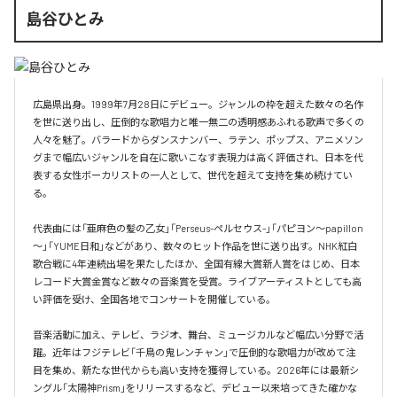
島谷ひとみ
広島県出身。1999年7月28日にデビュー。ジャンルの枠を超えた数々の名作
を世に送り出し、圧倒的な歌唱力と唯一無二の透明感あふれる歌声で多くの
人々を魅了。バラードからダンスナンバー、ラテン、ポップス、アニメソン
グまで幅広いジャンルを自在に歌いこなす表現力は高く評価され、日本を代
表する女性ボーカリストの一人として、世代を超えて支持を集め続けてい
る。

代表曲には「亜麻色の髪の乙女」「Perseus-ペルセウス-」「パピヨン～papillon
～」「YUME日和」などがあり、数々のヒット作品を世に送り出す。NHK紅白
歌合戦に4年連続出場を果たしたほか、全国有線大賞新人賞をはじめ、日本
レコード大賞金賞など数々の音楽賞を受賞。ライブアーティストとしても高
い評価を受け、全国各地でコンサートを開催している。

音楽活動に加え、テレビ、ラジオ、舞台、ミュージカルなど幅広い分野で活
躍。近年はフジテレビ「千鳥の鬼レンチャン」で圧倒的な歌唱力が改めて注
目を集め、新たな世代からも高い支持を獲得している。2026年には最新シ
ングル「太陽神Prism」をリリースするなど、デビュー以来培ってきた確かな