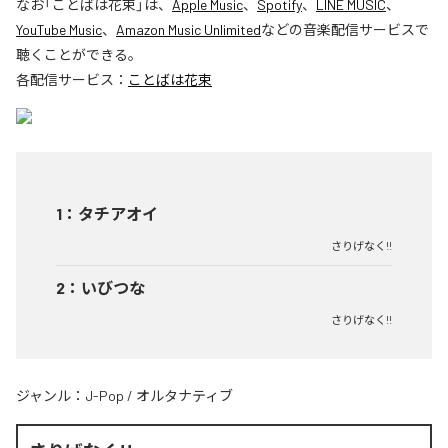
なお「
ことばは花束
」は、
Apple Music
、
Spotify
、
LINE MUSIC
、
YouTube Music
、
Amazon Music Unlimited
などの音楽配信サービスで
聴くことができる。
各配信サービス：
ことばは花束
1
：
タチアオイ
さりげなく!!
2
：
いびつな
さりげなく!!
ジャンル：
J-Pop
/
オルタナティブ