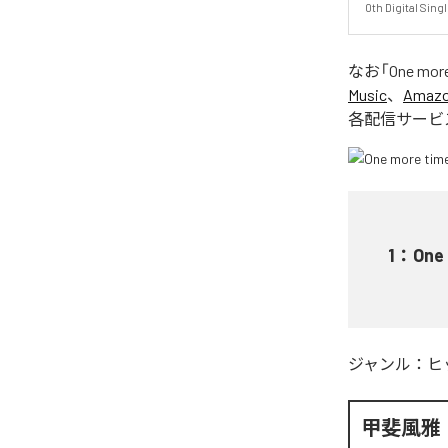
0th Digital S
なお「
One mo
Music
、
Amazon
各配信サービ
1
：
One
ジャンル：
ヒ
甲斐風雅