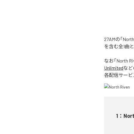
27AMの「No
を含む全1曲
なお「
North Ri
Unlimited
など
各配信サービ
1
：
Nort