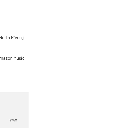
h Riven」
mazon Music
27AM