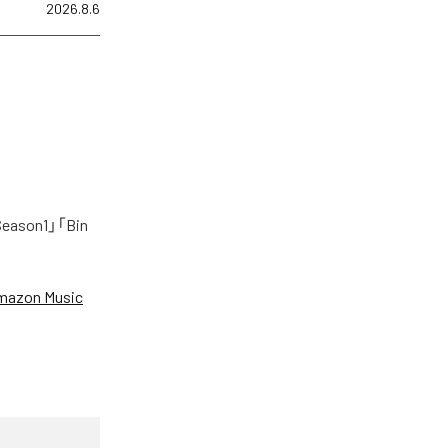
2026.8.6
on1」「Bin
mazon Music