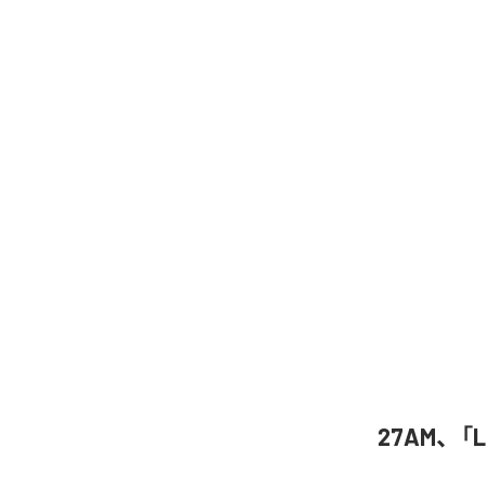
27AM、「