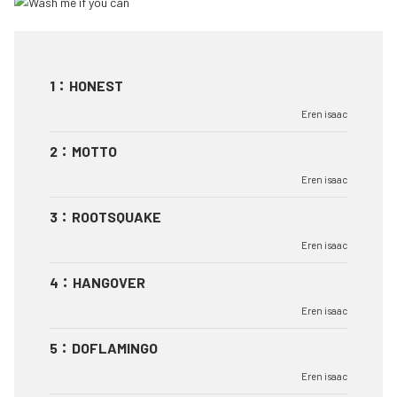
1
：
HONEST
Eren isaac
2
：
MOTTO
Eren isaac
3
：
ROOTSQUAKE
Eren isaac
4
：
HANGOVER
Eren isaac
5
：
DOFLAMINGO
Eren isaac