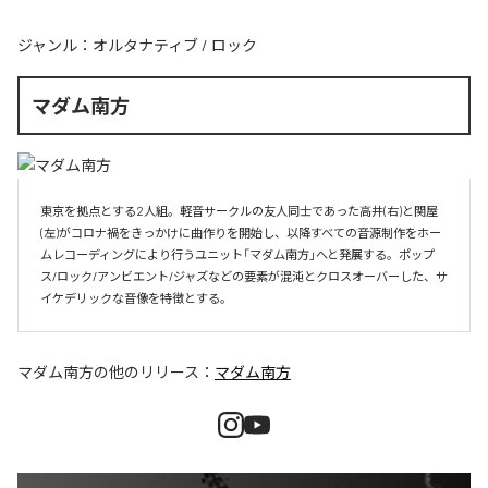
ジャンル：
オルタナティブ
/
ロック
マダム南方
東京を拠点とする2人組。軽音サークルの友人同士であった高井(右)と関屋
(左)がコロナ禍をきっかけに曲作りを開始し、以降すべての音源制作をホー
ムレコーディングにより行うユニット「マダム南方」へと発展する。ポップ
ス/ロック/アンビエント/ジャズなどの要素が混沌とクロスオーバーした、サ
イケデリックな音像を特徴とする。
マダム南方
の他のリリース：
マダム南方