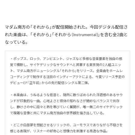
マダム南方の「それから」が配信開始された。今回デジタル配信さ
れた楽曲は、「それから」「それから (Instrumental)」を含む全2曲と
なっている。
・ポップス、ロック、アンビエント、ジャズなど多様な音楽要素を独自の感
覚で横断し、サイケデリックなサウンドへと昇華する東京発の2人組ユニッ
ト、マダム南方がニューシングル「それから」をリリース。全楽曲をホームレ
コーディングで制作する注目のインディーアクトによる、今夏リリース予定の
デビューEP『正午前』からの先行配信シングル第二弾。

・本楽曲は、うねるような低音と、随所に散りばめられた浮遊感のあるサウ
ンドが印象的な一曲。心地よさと得体の知れなさが絶妙なバランスで共存
し、静けさの中に段々と熱を帯びていく展開が、唯一無二のサイケデリック
で複雑な音像と共にマダム南方独自の世界観を描き出している。

・どこか白昼夢を想起させるリリックの、ユーモラスでありながら不穏さを
感じる表現が、リスナーの好奇心と想像力を刺激する秀逸な作品。