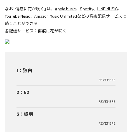
なお「
傷痕に花が咲く
」は、
Apple Music
、
Spotify
、
LINE MUSIC
、
YouTube Music
、
Amazon Music Unlimited
などの音楽配信サービスで
聴くことができる。
各配信サービス：
傷痕に花が咲く
1
：
独白
REVEMERE
2
：
52
REVEMERE
3
：
黎明
REVEMERE