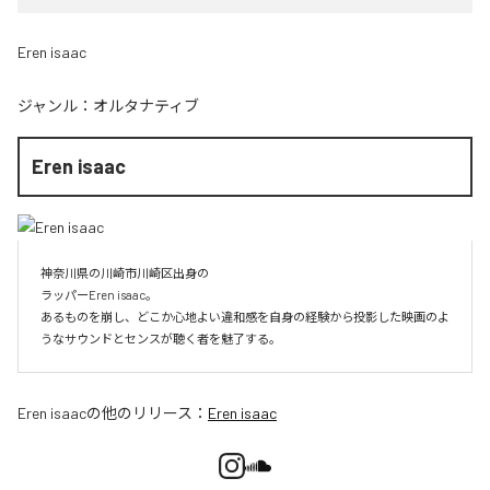
Eren isaac
ジャンル：
オルタナティブ
Eren isaac
神奈川県の川崎市川崎区出身の

ラッパーEren isaac。

あるものを崩し、どこか心地よい違和感を自身の経験から投影した映画のよ
うなサウンドとセンスが聴く者を魅了する。
Eren isaac
の他のリリース：
Eren isaac