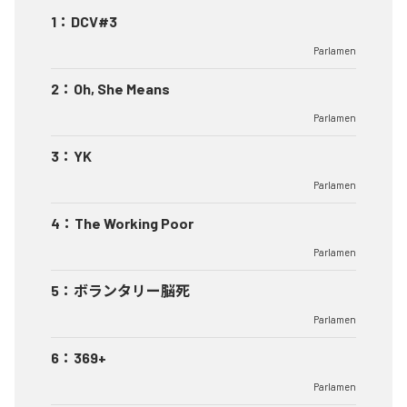
1
：
DCV#3
Parlamen
2
：
Oh, She Means
Parlamen
3
：
YK
Parlamen
4
：
The Working Poor
Parlamen
5
：
ボランタリー脳死
Parlamen
6
：
369+
Parlamen