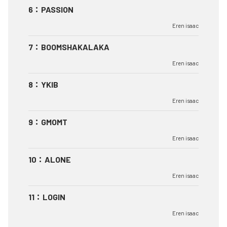
6
：
PASSION
Eren isaac
7
：
BOOMSHAKALAKA
Eren isaac
8
：
YKIB
Eren isaac
9
：
GMOMT
Eren isaac
10
：
ALONE
Eren isaac
11
：
LOGIN
Eren isaac