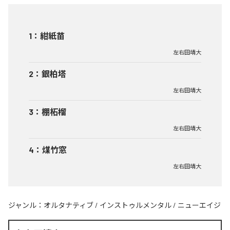
1
：
紺紙苗
左右田靖大
2
：
銀柏塔
左右田靖大
3
：
棚柘榴
左右田靖大
4
：
煤竹窓
左右田靖大
ジャンル：
オルタナティブ
/
インストゥルメンタル
/
ニューエイジ