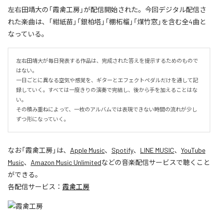
左右田靖大の「霞禽工房」が配信開始された。今回デジタル配信さ
れた楽曲は、「紺紙苗」「銀柏塔」「棚柘榴」「煤竹窓」を含む全4曲と
なっている。
左右田靖大が毎日発表する作品は、完成された答えを提示するためのもので
はない。

一日ごとに異なる空気や感覚を、ギターとエフェクトペダルだけを通して記
録していく。すべては一度きりの演奏で完結し、後から手を加えることはな
い。

その積み重ねによって、一枚のアルバムでは表現できない時間の流れが少し
ずつ形になっていく。
なお「
霞禽工房
」は、
Apple Music
、
Spotify
、
LINE MUSIC
、
YouTube
Music
、
Amazon Music Unlimited
などの音楽配信サービスで聴くこと
ができる。
各配信サービス：
霞禽工房