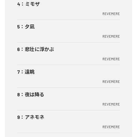
4
：
ミモザ
REVEMERE
5
：
夕凪
REVEMERE
6
：
悲壮に浮かぶ
REVEMERE
7
：
遠眺
REVEMERE
8
：
夜は降る
REVEMERE
9
：
アネモネ
REVEMERE