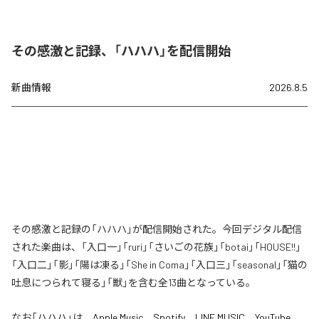
その感激と記録、「ハハハ」を配信開始
新曲情報
2026.8.5
その感激と記録の「ハハハ」が配信開始された。今回デジタル配信
された楽曲は、「入口一」「ruri」「さいごの花族」「botai」「HOUSE!!」
「入口二」「影」「陽は凍る」「She in Coma」「入口三」「seasonal」「猫の
吐息につられて寝る」「獣」を含む全13曲となっている。
なお「
ハハハ
」は、
Apple Music
、
Spotify
、
LINE MUSIC
、
YouTube