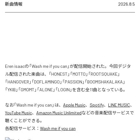
新曲情報
2026.8.5
Eren isaacの「Wash me if you can」が配信開始された。今回デジタ
ル配信された楽曲は、「HONEST」「MOTTO」「ROOTSQUAKE」
「HANGOVER」「DOFLAMINGO」「PASSION」「BOOMSHAKALAKA」
「YKIB」「GMOMT」「ALONE」「LOGIN」を含む全11曲となっている。
なお「
Wash me if you can
」は、
Apple Music
、
Spotify
、
LINE MUSIC
、
YouTube Music
、
Amazon Music Unlimited
などの音楽配信サービスで
聴くことができる。
各配信サービス：
Wash me if you can