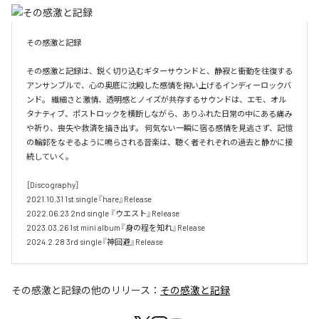
その感激と記録

その感激と記録は、鋭く切り込むギターサウンドと、静寂と衝動を往復する
アンサンブルで、心の奥底に沈殿した感情を掬い上げるインディーロックバ
ンド。 繊細さと激情、透明感とノイズが共存するサウンドは、エモ、オル
タナティブ、ポストロックを横断しながら、ありふれた日常の中にある痛み
や祈り、喪失や救済を描き出す。 何気ない一瞬に宿る感情を見逃さず、記憶
の輪郭をなぞるように鳴らされる音楽は、聴く者それぞれの過去と静かに接
続していく。 

［Discography］ 

2021.10.31 1st single『hare』Release 

2022.06.23 2nd single 『ウエスト』Release 

2023.03.26 1st mini album『身の程を知れ』Release 

2024.2.28 3rd single『神回避』Release
その感激と記録
の他のリリース：
その感激と記録