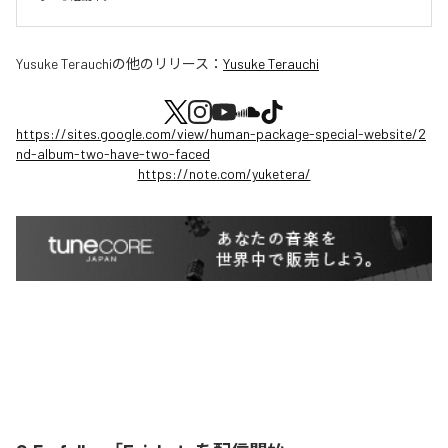
Yusuke Terauchi
の他のリリース：
Yusuke Terauchi
https://sites.google.com/view/human-package-special-website/2
nd-album-two-have-two-faced
https://note.com/yuketera/