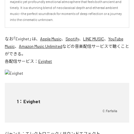
majestic yet profoundly emotional atmosphere that feels both ancient and 
timely. It is a stunning blend of neoclassical depth and ethereal ambient 
music—the perfect soundtrack for moments of deep reflection or a journey 
into the cinematic unknown.
なお「
Evighet
」は、
Apple Music
、
Spotify
、
LINE MUSIC
、
YouTube
Music
、
Amazon Music Unlimited
などの音楽配信サービスで聴くこと
ができる。
各配信サービス：
Evighet
1
：
Evighet
C:Farfalla
ジャンル：
エレクトロニック
/
サウンドエフェクト