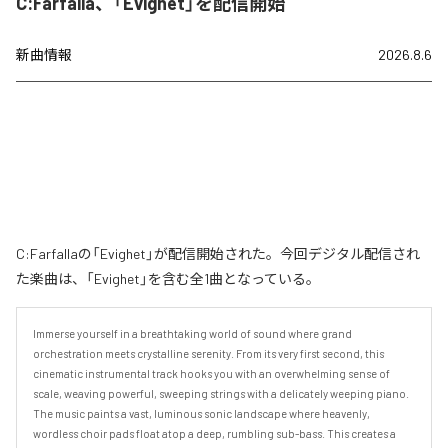
C:Farfalla、「Evighet」を配信開始
新曲情報
2026.8.6
C:Farfallaの「Evighet」が配信開始された。今回デジタル配信され
た楽曲は、「Evighet」を含む全1曲となっている。
Immerse yourself in a breathtaking world of sound where grand 
orchestration meets crystalline serenity. From its very first second, this 
cinematic instrumental track hooks you with an overwhelming sense of 
scale, weaving powerful, sweeping strings with a delicately weeping piano.

​The music paints a vast, luminous sonic landscape where heavenly, 
wordless choir pads float atop a deep, rumbling sub-bass. This creates a 