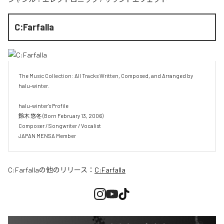
C:Farfalla
The Music Collection: All Tracks Written, Composed, and Arranged by 
halu-winter.

halu-winter's Profile

鈴木 悠冬 (Born February 13, 2006)

Composer / Songwriter / Vocalist

JAPAN MENSA Member
C:Farfalla
の他のリリース：
C:Farfalla