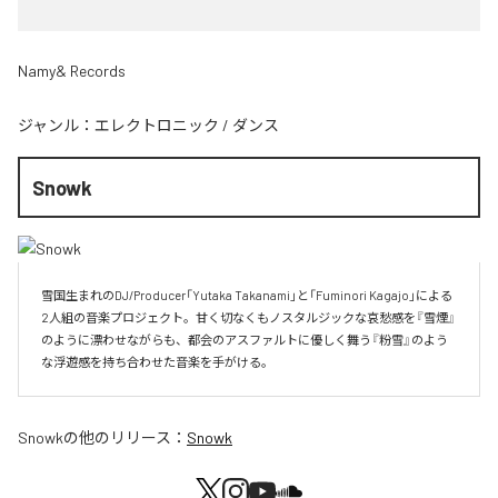
Namy& Records
ジャンル：
エレクトロニック
/
ダンス
Snowk
雪国生まれのDJ/Producer「Yutaka Takanami」と「Fuminori Kagajo」による
2人組の音楽プロジェクト。甘く切なくもノスタルジックな哀愁感を『雪煙』
のように漂わせながらも、都会のアスファルトに優しく舞う『粉雪』のよう
な浮遊感を持ち合わせた音楽を手がける。
Snowk
の他のリリース：
Snowk