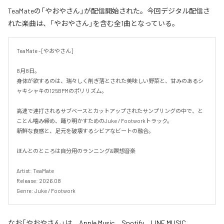
TeaMateの「やおやさん」が配信開始された。今回デジタル配信さ
れた楽曲は、「やおやさん」を含む全1曲となっている。
TeaMate - [やおやさん]

8月8日。

身体が欲するのは、瑞々しく削ぎ落とされた美味しい野菜と、甘みのあるシ
ャキシャキの125BPMのポリリズム。

高速で連打されるサブベースとカットアップされたサンプリングの中で、と
ことん噛み締め、踊り明かすためのJuke / Footworkトラック。

新鮮な食感と、足元を破壊するシビアなビートの融合。

ほんとのところは自分用のランニング&瞑想音楽

Artist: TeaMate

Release: 2026.08

Genre: Juke / Footwork
なお「
やおやさん
」は、
Apple Music
、
Spotify
、
LINE MUSIC
、