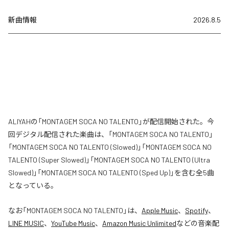
新曲情報
2026.8.5
ALIYAHの「MONTAGEM SOCA NO TALENTO」が配信開始された。今
回デジタル配信された楽曲は、「MONTAGEM SOCA NO TALENTO」
「MONTAGEM SOCA NO TALENTO (Slowed)」「MONTAGEM SOCA NO
TALENTO (Super Slowed)」「MONTAGEM SOCA NO TALENTO (Ultra
Slowed)」「MONTAGEM SOCA NO TALENTO (Sped Up)」を含む全5曲
となっている。
なお「
MONTAGEM SOCA NO TALENTO
」は、
Apple Music
、
Spotify
、
LINE MUSIC
、
YouTube Music
、
Amazon Music Unlimited
などの音楽配