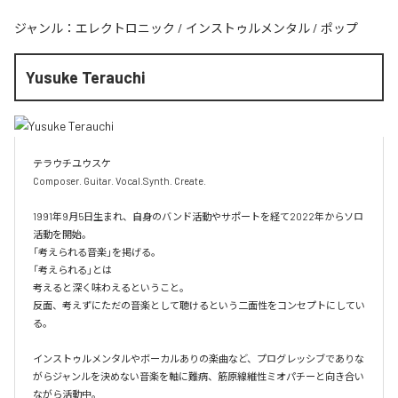
ジャンル：
エレクトロニック
/
インストゥルメンタル
/
ポップ
Yusuke Terauchi
テラウチユウスケ

Composer. Guitar. Vocal.Synth. Create.

1991年9月5日生まれ、自身のバンド活動やサポートを経て2022年からソロ
活動を開始。

「考えられる音楽」を掲げる。

「考えられる」とは

考えると深く味わえるということ。

反面、考えずにただの音楽として聴けるという二面性をコンセプトにしてい
る。

インストゥルメンタルやボーカルありの楽曲など、プログレッシブでありな
がらジャンルを決めない音楽を軸に難病、筋原線維性ミオパチーと向き合い
ながら活動中。