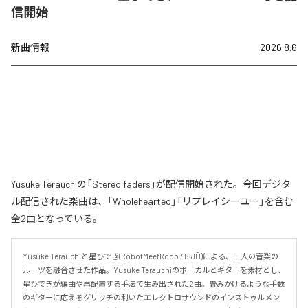
信開始
新曲情報
2026.8.6
Yusuke Terauchiの「Stereo faders」が配信開始された。今回デジタ
ル配信された楽曲は、「Wholehearted」「リプレイシーユー」を含む
全2曲となっている。
Yusuke Terauchiと星ひでき(RobotMeetRobo / BIJŪ)による、二人の音楽の
ルーツを融合させた作品。Yusuke Terauchiのボーカルとギターを素材とし、
星ひできが編曲や再配置する手法で生み出された2曲。畳みかけるような手数
のギターに応えるグリッチの利いたエレクトロサウンドのインストゥルメン