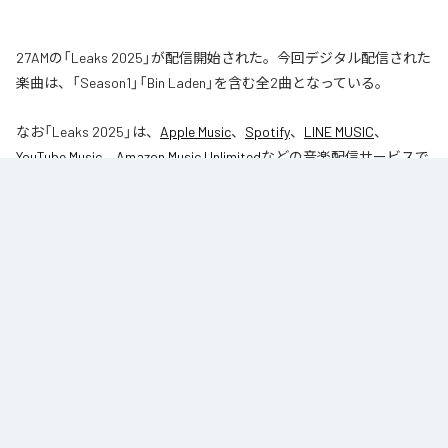
27AMの「Leaks 2025」が配信開始された。今回デジタル配信された
楽曲は、「Season1」「Bin Laden」を含む全2曲となっている。
なお「
Leaks 2025
」は、
Apple Music
、
Spotify
、
LINE MUSIC
、
YouTube Music
、
Amazon Music Unlimited
などの音楽配信サービスで
聴くことができる。
各配信サービス：
Leaks 2025
1
：
Season1
27AM
2
：
Bin Laden
27AM