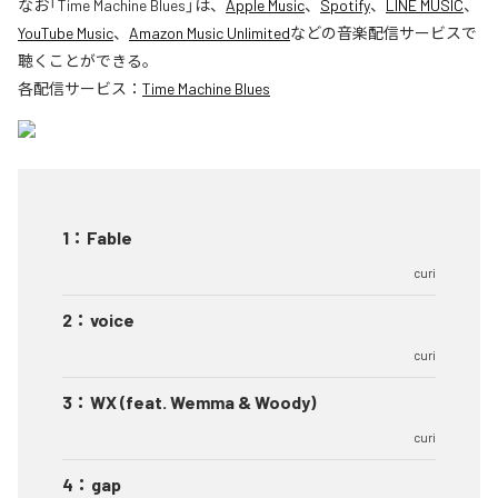
なお「
Time Machine Blues
」は、
Apple Music
、
Spotify
、
LINE MUSIC
、
YouTube Music
、
Amazon Music Unlimited
などの音楽配信サービスで
聴くことができる。
各配信サービス：
Time Machine Blues
1
：
Fable
curi
2
：
voice
curi
3
：
WX (feat. Wemma & Woody)
curi
4
：
gap